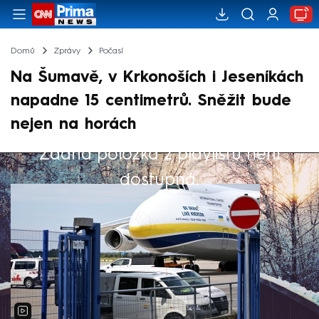
Domů
Zprávy
Počasí
Na Šumavě, v Krkonoších i Jeseníkách
napadne 15 centimetrů. Sněžit bude
nejen na horách
Žádná položka z playlistu není
Výběr redakce
dostupná.