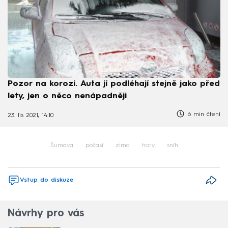
Pozor na korozi. Auta jí podléhají stejně jako před
lety, jen o něco nenápadněji
6 min čtení
23. lis 2021, 14:10
Šumava
počasí
zima
hory
sníh
Vstup do diskuze
Návrhy pro vás