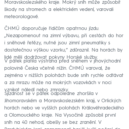
Moravskoslezského kraje. Mokrý sníh může způsobit
škody na stromech a elektrickém vedení, varovali
meteorologové.
ČHMÚ doporučuje řidičům opatrnou jízdu.
„Nezapomenout na zimní výbavu, při cestách do hor
i sněhové řetězy, nutné jsou zimní pneumatiky s
dostatečnou výškou vzorku,“ zdůraznil. Na horách by
lidé měli dodržovat pokyny Horské služby.
V pátek platila výstraha před sněhem v jihovýchodní
polovině Česka včetně nížin. ČHMÚ varoval, že
zejména v nižších polohách bude sníh rychle odtávat
a za mrazu může na mokrých vozovkách v noci
vznikat náledí nebo zmrazky.
Sjízdnost se v pátek odpoledne zhoršila v
Jihomoravském a Moravskoslezském kraji, v Orlických
horách nebo ve vyšších polohách Královéhradeckého
a Olomouckého kraje. Na Vysočině způsobil první
sníh na 40 nehod, obešly se bez zranění. V