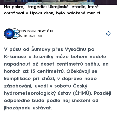
Na pokraji tragédie: Ukrajinské letadlo, které
P
ohrožoval v Lipsku dron, bylo naložené municí
e
CNN Prima NEWS
,
ČTK
27. lis 2021, 16:11
V pásu od Šumavy přes Vysočinu po
Krkonoše a Jeseníky může během neděle
napadnout až deset centimetrů sněhu, na
horách až 15 centimetrů. Očekávají se
komplikace při chůzi, v dopravě nebo
zásobování, uvedl v sobotu Český
hydrometeorologický ústav (ČHMÚ). Později
odpoledne bude podle něj sněžení od
jihozápadu ustávat.