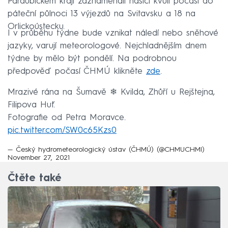
Pardubickém kraji zaznamenali hasiči kvůli počasí do
páteční půlnoci 13 výjezdů na Svitavsku a 18 na
Orlickoústecku.
I v průběhu týdne bude vznikat náledí nebo sněhové
jazyky, varují meteorologové. Nejchladnějším dnem
týdne by mělo být pondělí. Na podrobnou
předpověď počasí ČHMÚ klikněte
zde
.
Mrazivé rána na Šumavě ❄ Kvilda, Zhůří u Rejštejna,
Filipova Huť.
Fotografie od Petra Moravce.
pic.twitter.com/SW0c65Kzs0
— Český hydrometeorologický ústav (ČHMÚ) (@CHMUCHMI)
November 27, 2021
Čtěte také