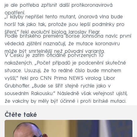
je ale potřeba zpřísnit další protikoronavirová
opatření.
„I kdyby nepřišel tento mutant, únorová vlna bude
horší tak jako tak, protože jsou lepší podmínky pro
šíření,“ řekl evoluční biolog Jaroslav Flegr.
Podle britského premiéra Borise Johnsona navíc první
vědecká zjištění naznačují, že mutace koronaviru
může být smrtelnější než původní varianta.
V Česku je zatím oficiálně potvrzených 10
nakažených. „Počet případů je podcenění skutečné
situace. Usuzuji, že to reálné číslo bude mnohem
vyšší,“ řekl pro CNN Prima NEWS virolog Libor
Grubhoffer. „Bude se šířit stejně rychle jako v
sousedním Rakousku.“ Následně však veřejnost ujistil,
že vakcíny by měly být účinné i proti britské mutaci.
Čtěte také