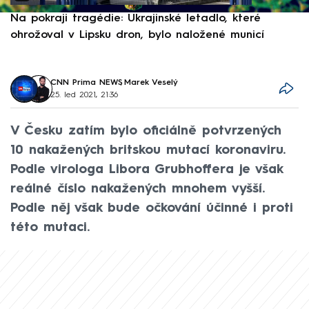
Na pokraji tragédie: Ukrajinské letadlo, které
P
ohrožoval v Lipsku dron, bylo naložené municí
e
CNN Prima NEWS
,
Marek Veselý
25. led 2021, 21:36
V Česku zatím bylo oficiálně potvrzených
10 nakažených britskou mutací koronaviru.
Podle virologa Libora Grubhoffera je však
reálné číslo nakažených mnohem vyšší.
Podle něj však bude očkování účinné i proti
této mutaci.