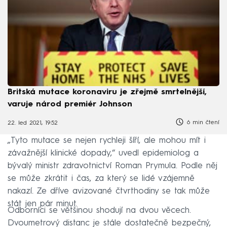
Britská mutace koronaviru je zřejmě smrtelnější,
varuje národ premiér Johnson
6 min čtení
22. led 2021, 19:52
„Tyto mutace se nejen rychleji šíří, ale mohou mít i
závažnější klinické dopady,“ uvedl epidemiolog a
bývalý ministr zdravotnictví Roman Prymula. Podle něj
se může zkrátit i čas, za který se lidé vzájemně
nakazí. Ze dříve avizované čtvrthodiny se tak může
stát jen pár minut.
Odborníci se většinou shodují na dvou věcech.
Dvoumetrový distanc je stále dostatečně bezpečný,