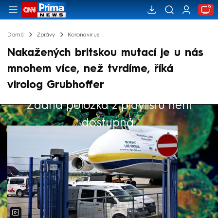
Domů
Zprávy
Koronavirus
Nakažených britskou mutací je u nás
mnohem více, než tvrdíme, říká
virolog Grubhoffer
Žádná položka z playlistu není
Výběr redakce
dostupná.