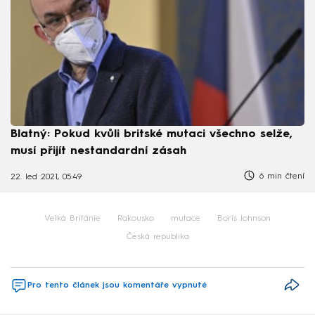
Blatný: Pokud kvůli britské mutaci všechno selže,
musí přijít nestandardní zásah
6 min čtení
22. led 2021, 05:49
Velká Británie
Rakousko
mutace
Boris Johnson
Česká republika
Pro tento článek jsou komentáře vypnuté