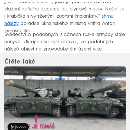
„Bylo hlášeno mučení, jako je pohřbení zaživa či
vložení hořícího koberce do plynové masky. Našla se
i krabička s vytrženými zubními implantáty,“
shrnul
nálezy
poradce ukrajinského ministra vnitra Anton
Geraščenko.
Svědectví o podobných zločinech ruské armády stále
přibývá. Ukrajinci se nyní obávají, že podobných
nálezů objeví na znovudobytém území více.
Čtěte také
Video