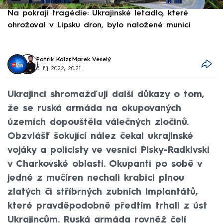
Na pokraji tragédie: Ukrajinské letadlo, které
P
ohrožoval v Lipsku dron, bylo naložené municí
e
Patrik Kaizr
,
Marek Veselý
5. říj 2022, 20:21
Ukrajinci shromažďují další důkazy o tom,
že se ruská armáda na okupovaných
územích dopouštěla válečných zločinů.
Obzvlášť šokující nález čekal ukrajinské
vojáky a policisty ve vesnici Pisky-Radkivski
v Charkovské oblasti. Okupanti po sobě v
jedné z mučíren nechali krabici plnou
zlatých či stříbrných zubních implantátů,
které pravděpodobně předtím trhali z úst
Ukrajincům. Ruská armáda rovněž čelí