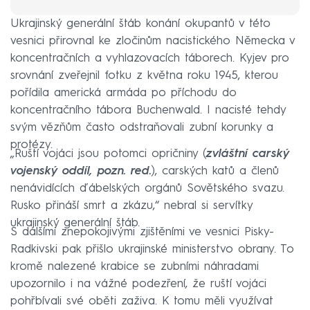
Ukrajinský generální štáb konání okupantů v této
vesnici přirovnal ke zločinům nacistického Německa v
koncentračních a vyhlazovacích táborech. Kyjev pro
srovnání zveřejnil fotku z května roku 1945, kterou
pořídila americká armáda po příchodu do
koncentračního tábora Buchenwald. I nacisté tehdy
svým vězňům často odstraňovali zubní korunky a
protézy.
„Ruští vojáci jsou potomci opričniny (
zvláštní carský
vojenský oddíl, pozn. red.
), carských katů a členů
nenávidících ďábelských orgánů Sovětského svazu.
Rusko přináší smrt a zkázu,“ nebral si servítky
ukrajinský generální štáb.
S dalšími znepokojivými zjištěními ve vesnici Pisky-
Radkivski pak přišlo ukrajinské ministerstvo obrany. To
kromě nalezené krabice se zubními náhradami
upozornilo i na vážné podezření, že ruští vojáci
pohřbívali své oběti zaživa. K tomu měli využívat