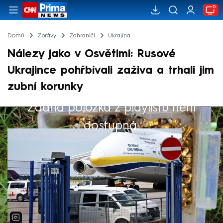
Domů
Zprávy
Zahraničí
Ukrajina
Nálezy jako v Osvětimi: Rusové
Ukrajince pohřbívali zaživa a trhali jim
zubní korunky
Žádná položka z playlistu není
Výběr redakce
dostupná.