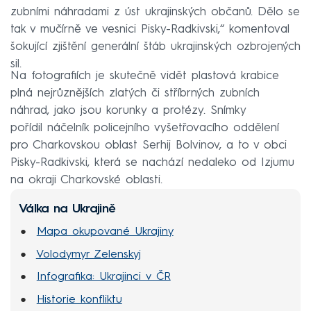
zubními náhradami z úst ukrajinských občanů. Dělo se
tak v mučírně ve vesnici Pisky-Radkivski,“ komentoval
šokující zjištění generální štáb ukrajinských ozbrojených
sil.
Na fotografiích je skutečně vidět plastová krabice
plná nejrůznějších zlatých či stříbrných zubních
náhrad, jako jsou korunky a protézy. Snímky
pořídil náčelník policejního vyšetřovacího oddělení
pro Charkovskou oblast Serhij Bolvinov, a to v obci
Pisky-Radkivski, která se nachází nedaleko od Izjumu
na okraji Charkovské oblasti.
Válka na Ukrajině
Mapa okupované Ukrajiny
Volodymyr Zelenskyj
Infografika: Ukrajinci v ČR
Historie konfliktu