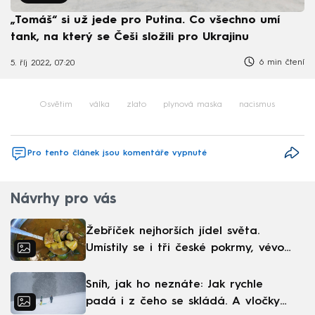
„Tomáš“ si už jede pro Putina. Co všechno umí
tank, na který se Češi složili pro Ukrajinu
6 min čtení
5. říj 2022, 07:20
Osvětim
válka
zlato
plynová maska
nacismus
Pro tento článek jsou komentáře vypnuté
Návrhy pro vás
Žebříček nejhorších jídel světa.
Umístily se i tři české pokrmy, vévodí
skandinávská kuchyně
Sníh, jak ho neznáte: Jak rychle
padá i z čeho se skládá. A vločky