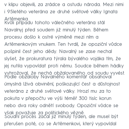
v klipu objevili, za zrádce a ostudu národa. Mezi nimi
i 95letého veterána ze druhé světové války Ignata
Artěmenka.
Kvůli případu tohoto válečného veterána stál
Navalnyj před soudem již minulý týden. Během
procesu došlo k ostré výměně mezi ním a
Artěmenkovým vnukem. Ten tvrdil, že opoziční vůdce
pošpinil čest jeho dědy. Navalný se zase nechal
slyšet, že prokuratura týrala bývalého vojáka tím, že
jej nutila vypovídat proti němu. Soudce během hádky
vyhrožoval, že nechá obžalovaného od soudu vyvést.
Podle obžaloby Navalného komentář obsahoval
úmyslná lživá obvinění, poškozující čest a důstojnost
veterána z druhé světové války. Hrozí mu za to
pokuta v přepočtu ve výši téměř 300 tisíc korun
nebo dva roky odnětí svobody. Opoziční vůdce se
však považuje za politického vězně.
Soudní proces začal již minulý týden, ale musel být
přerušen poté, co se Artěmenkovi, který vypovídal