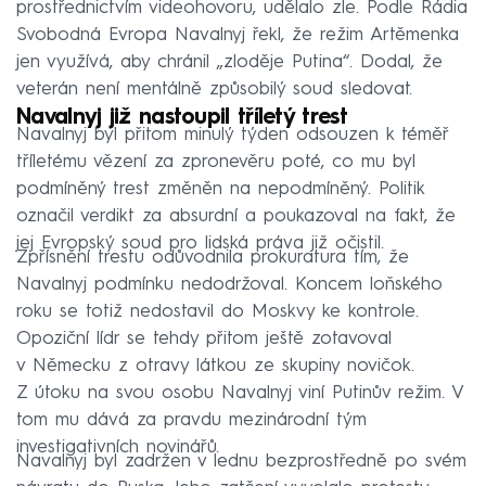
prostřednictvím videohovoru, udělalo zle. Podle Rádia
Svobodná Evropa Navalnyj řekl, že režim Artěmenka
jen využívá, aby chránil „zloděje Putina“. Dodal, že
veterán není mentálně způsobilý soud sledovat.
Navalnyj již nastoupil tříletý trest
Navalnyj byl přitom minulý týden odsouzen k téměř
tříletému vězení za zpronevěru poté, co mu byl
podmíněný trest změněn na nepodmíněný. Politik
označil verdikt za absurdní a poukazoval na fakt, že
jej Evropský soud pro lidská práva již očistil.
Zpřísnění trestu odůvodnila prokuratura tím, že
Navalnyj podmínku nedodržoval. Koncem loňského
roku se totiž nedostavil do Moskvy ke kontrole.
Opoziční lídr se tehdy přitom ještě zotavoval
v Německu z otravy látkou ze skupiny novičok.
Z útoku na svou osobu Navalnyj viní Putinův režim. V
tom mu dává za pravdu mezinárodní tým
investigativních novinářů.
Navalnyj byl zadržen v lednu bezprostředně po svém