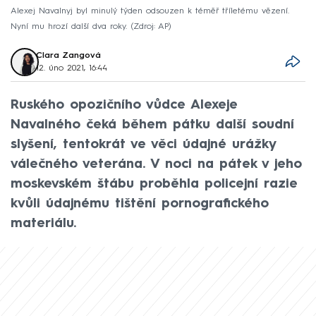
Alexej Navalnyj byl minulý týden odsouzen k téměř tříletému vězení.
Nyní mu hrozí další dva roky.
Zdroj: AP
Clara Zangová
12. úno 2021, 16:44
Ruského opozičního vůdce Alexeje
Navalného čeká během pátku další soudní
slyšení, tentokrát ve věci údajné urážky
válečného veterána. V noci na pátek v jeho
moskevském štábu proběhla policejní razie
kvůli údajnému tištění pornografického
materiálu.