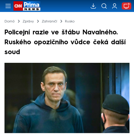
Domů
Zprávy
Zahraničí
Rusko
Policejní razie ve štábu Navalného.
Ruského opozičního vůdce čeká další
soud