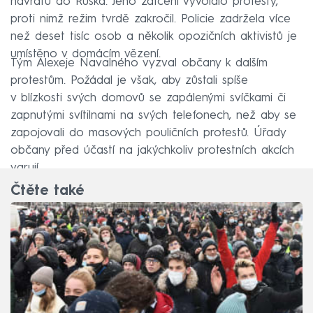
návratu do Ruska. Jeho zatčení vyvolalo protesty,
proti nimž režim tvrdě zakročil. Policie zadržela více
než deset tisíc osob a několik opozičních aktivistů je
umístěno v domácím vězení.
Tým Alexeje Navalného vyzval občany k dalším
protestům. Požádal je však, aby zůstali spíše
v blízkosti svých domovů se zapálenými svíčkami či
zapnutými svítilnami na svých telefonech, než aby se
zapojovali do masových pouličních protestů. Úřady
občany před účastí na jakýchkoliv protestních akcích
varují.
Čtěte také