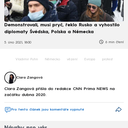
Demonstrovali, musí pryč, řeklo Rusko a vyhostilo
diplomaty Švédska, Polska a Německa
6 min čtení
5. úno 2021, 18:00
Vladimir Putin
Německo
vězení
Evropa
protest
Clara Zangová
Clara Zangová přišla do redakce CNN Prima NEWS na
začátku dubna 2020.
Pro tento článek jsou komentáře vypnuté