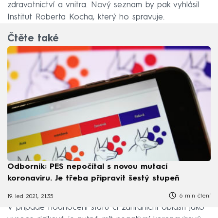
zdravotnictví a vnitra. Nový seznam by pak vyhlásil
Institut Roberta Kocha, který ho spravuje.
Čtěte také
Odborník: PES nepočítal s novou mutací
koronaviru. Je třeba připravit šestý stupeň
6 min čtení
19. led 2021, 21:35
V případě hodnocení státu či zahraniční oblasti jako