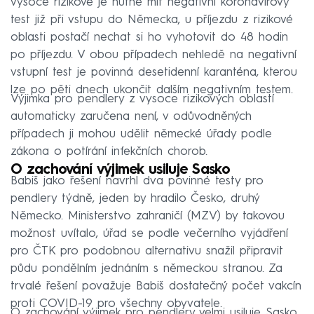
vysoce rizikové je nutné mít negativní koronavirový
test již při vstupu do Německa, u příjezdu z rizikové
oblasti postačí nechat si ho vyhotovit do 48 hodin
po příjezdu. V obou případech nehledě na negativní
vstupní test je povinná desetidenní karanténa, kterou
lze po pěti dnech ukončit dalším negativním testem.
Výjimka pro pendlery z vysoce rizikových oblastí
automaticky zaručena není, v odůvodněných
případech ji mohou udělit německé úřady podle
zákona o potírání infekčních chorob.
O zachování výjimek usiluje Sasko
Babiš jako řešení navrhl dva povinné testy pro
pendlery týdně, jeden by hradilo Česko, druhý
Německo. Ministerstvo zahraničí (MZV) by takovou
možnost uvítalo, úřad se podle večerního vyjádření
pro ČTK pro podobnou alternativu snažil připravit
půdu pondělním jednáním s německou stranou. Za
trvalé řešení považuje Babiš dostatečný počet vakcín
proti COVID-19 pro všechny obyvatele.
O zachování výjimek pro pendlery velmi usiluje Sasko.