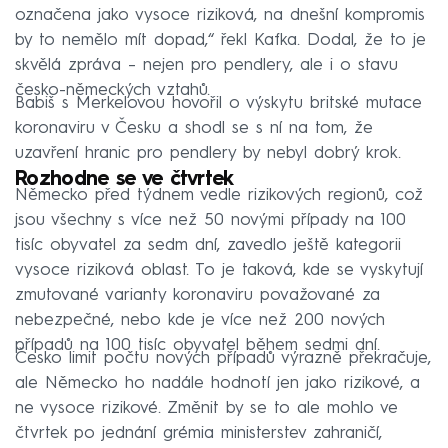
označena jako vysoce riziková, na dnešní kompromis
by to nemělo mít dopad,“ řekl Kafka. Dodal, že to je
skvělá zpráva – nejen pro pendlery, ale i o stavu
česko-německých vztahů.
Babiš s Merkelovou hovořil o výskytu britské mutace
koronaviru v Česku a shodl se s ní na tom, že
uzavření hranic pro pendlery by nebyl dobrý krok.
Rozhodne se ve čtvrtek
Německo před týdnem vedle rizikových regionů, což
jsou všechny s více než 50 novými případy na 100
tisíc obyvatel za sedm dní, zavedlo ještě kategorii
vysoce riziková oblast. To je taková, kde se vyskytují
zmutované varianty koronaviru považované za
nebezpečné, nebo kde je více než 200 nových
případů na 100 tisíc obyvatel během sedmi dní.
Česko limit počtu nových případů výrazně překračuje,
ale Německo ho nadále hodnotí jen jako rizikové, a
ne vysoce rizikové. Změnit by se to ale mohlo ve
čtvrtek po jednání grémia ministerstev zahraničí,