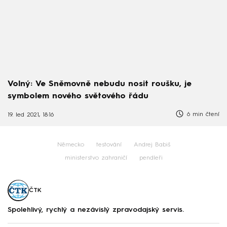
Volný: Ve Sněmovně nebudu nosit roušku, je
symbolem nového světového řádu
6 min čtení
19. led 2021, 18:16
Německo
testování
Andrej Babiš
ministerstvo zahraničí
pendleři
ČTK
Spolehlivý, rychlý a nezávislý zpravodajský servis.