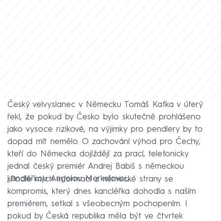
Český velvyslanec v Německu Tomáš Kafka v úterý
řekl, že pokud by Česko bylo skutečně prohlášeno
jako vysoce rizikové, na výjimky pro pendlery by to
dopad mít nemělo. O zachování výhod pro Čechy,
kteří do Německa dojíždějí za prací, telefonicky
jednal český premiér Andrej Babiš s německou
kancléřkou Angelou Merkelovou.
„Podle mých informací z německé strany se
kompromis, který dnes kancléřka dohodla s naším
premiérem, setkal s všeobecným pochopením. I
pokud by Česká republika měla být ve čtvrtek