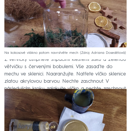
Na kokosové vlákno potom navrstvěte mech
Zdroj: Adriana Dosedělová
Z větvičky uštípněte štípacími kleštěmi šišku a zelenou
větvičku s červenými bobulemi. Vše zasaďte do
mechu ve sklenici. Naaranžujte. Natřete víčko sklenice
zlatou akrylovou barvou. Nechte zaschnout. V
následujícím kroku zalakujte víčko a nechte zaschnout.