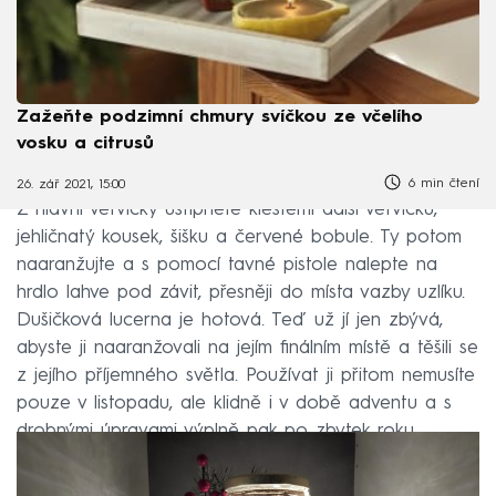
Zažeňte podzimní chmury svíčkou ze včelího
vosku a citrusů
6 min čtení
26. zář 2021, 15:00
Z hlavní větvičky uštípněte kleštěmi další větvičku,
jehličnatý kousek, šišku a červené bobule. Ty potom
naaranžujte a s pomocí tavné pistole nalepte na
hrdlo lahve pod závit, přesněji do místa vazby uzlíku.
Dušičková lucerna je hotová. Teď už jí jen zbývá,
abyste ji naaranžovali na jejím finálním místě a těšili se
z jejího příjemného světla. Používat ji přitom nemusíte
pouze v listopadu, ale klidně i v době adventu a s
drobnými úpravami výplně pak po zbytek roku.