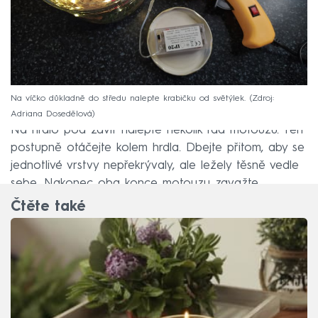
Na víčko důkladně do středu nalepte krabičku od světýlek.
Zdroj:
Adriana Dosedělová
Na hrdlo pod závit nalepte několik řad motouzu. Ten
postupně otáčejte kolem hrdla. Dbejte přitom, aby se
jednotlivé vrstvy nepřekrývaly, ale ležely těsně vedle
sebe. Nakonec oba konce motouzu zavažte.
Čtěte také