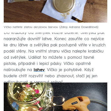
Víčko natřete zlatou akrylovou barvou
Zdroj: Adriana Dosedělová
Do krabičky od světýlek vložte baterie. Světýlka pak
naaranžujte dovnitř lahve. Konec zasuňte co nejvíce
ke dnu láhve a světýlka pak postupně viňte v kruzích
podél stěny. Na vnitřní stranu víčka nalepte krabičku
od světýlek. Udělat to můžete s pomocí tavné
pistole, případně i lepicí pásky. Víčko opatrně
našroubujte na
lahev
. Víčko je pohyblivé. Když
budete chtít rozsvítit nebo zhasnout, stačí jej jen
odšroubovat a sepnout spínač.