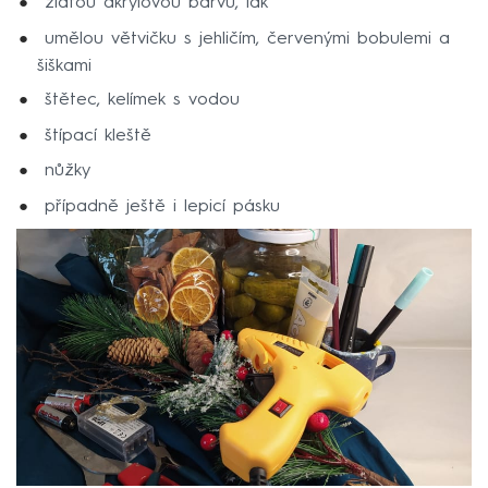
zlatou akrylovou barvu, lak
umělou větvičku s jehličím, červenými bobulemi a
šiškami
štětec, kelímek s vodou
štípací kleště
nůžky
případně ještě i lepicí pásku