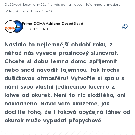
Dušičková lucerna může i u vás doma navodit tajemnou atmosféru
Zdroj: Adriana Dosedělová
Prima DOMA
,
Adriana Dosedělová
21. lis 2021, 14:00
Nastalo to nejtemnější období roku, z
něhož nás vyvede prosincový slunovrat.
Chcete si dobu temna doma zpříjemnit
nebo snad navodit tajemnou, tak trochu
dušičkovou atmosféru? Vytvořte si spolu s
námi svou vlastní jedinečnou lucernu z
lahve od okurek. Není to nic složitého, ani
nákladného. Navíc vám ukážeme, jak
docílíte toho, že i taková obyčejná láhev od
okurek může vypadat přepychově.