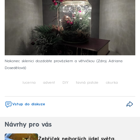
Nakonec sklenici dozdobte provázkem a větvičkou
Zdroj: Adriana
Dosedělová
lucerna
advent
DIY
tavná pistole
okurka
Vstup do diskuze
Návrhy pro vás
Žebříček nejhorších jídel světa.