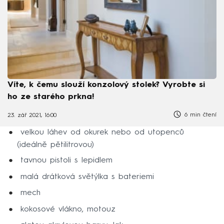
Víte, k čemu slouží konzolový stolek? Vyrobte si
ho ze starého prkna!
6 min čtení
23. zář 2021, 16:00
velkou láhev od okurek nebo od utopenců
(ideálně pětilitrovou)
tavnou pistoli s lepidlem
malá drátková světýlka s bateriemi
mech
kokosové vlákno, motouz