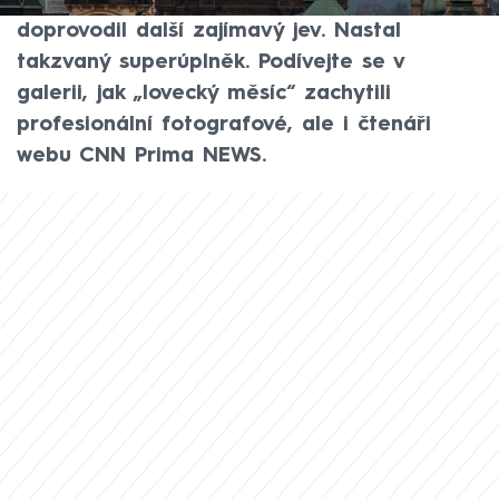
okem zhruba od poloviny října, ve čtvrtek
doprovodil další zajímavý jev. Nastal
takzvaný superúplněk. Podívejte se v
galerii, jak „lovecký měsíc“ zachytili
profesionální fotografové, ale i čtenáři
webu CNN Prima NEWS.