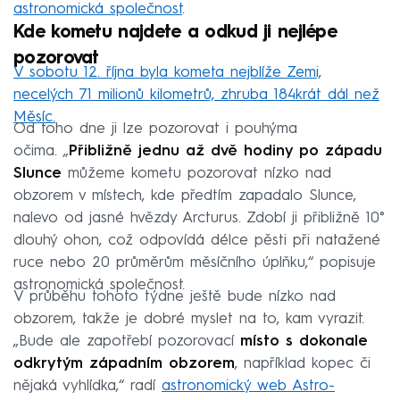
astronomická společnost
.
Kde kometu najdete a odkud ji nejlépe
pozorovat
V sobotu 12. října byla kometa nejblíže Zemi,
necelých 71 milionů kilometrů, zhruba 184krát dál než
Měsíc.
Od toho dne ji lze pozorovat i pouhýma
očima. „
Přibližně jednu až dvě hodiny po západu
Slunce
můžeme kometu pozorovat nízko nad
obzorem v místech, kde předtím zapadalo Slunce,
nalevo od jasné hvězdy Arcturus. Zdobí ji přibližně 10°
dlouhý ohon, což odpovídá délce pěsti při natažené
ruce nebo 20 průměrům měsíčního úplňku,“ popisuje
astronomická společnost.
V průběhu tohoto týdne ještě bude nízko nad
obzorem, takže je dobré myslet na to, kam vyrazit.
„Bude ale zapotřebí pozorovací
místo s dokonale
odkrytým západním obzorem
, například kopec či
nějaká vyhlídka,“ radí
astronomický web Astro-