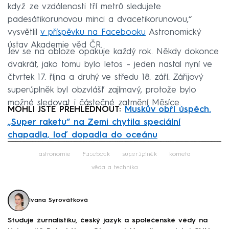
když ze vzdálenosti tří metrů sledujete
padesátikorunovou minci a dvacetikorunovou,“
vysvětlil
v příspěvku na Facebooku
Astronomický
ústav Akademie věd ČR.
Jev se na obloze opakuje každý rok. Někdy dokonce
dvakrát, jako tomu bylo letos – jeden nastal nyní ve
čtvrtek 17. října a druhý ve středu 18. září. Zářijový
superúplněk byl obzvlášť zajímavý, protože bylo
možné sledovat i částečné zatmění Měsíce.
MOHLI JSTE PŘEHLÉDNOUT:
Muskův obří úspěch.
„Super raketu“ na Zemi chytila speciální
chapadla, loď dopadla do oceánu
Failed to fetch
astronomie
Facebook
superúplněk
kometa
věda a technika
Ivana Syrovátková
Studuje žurnalistiku, český jazyk a společenské vědy na