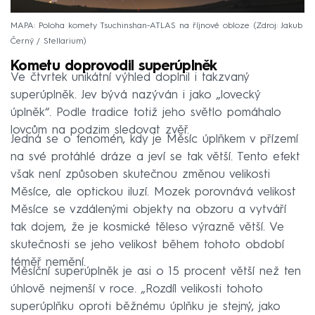
MAPA: Poloha komety Tsuchinshan-ATLAS na říjnové obloze
Zdroj: Jakub
Černý / Stellarium
Kometu doprovodil superúplněk
Ve čtvrtek unikátní výhled doplnil i takzvaný
superúplněk. Jev bývá nazýván i jako „lovecký
úplněk“. Podle tradice totiž jeho světlo pomáhalo
lovcům na podzim sledovat zvěř.
Jedná se o fenomén, kdy je Měsíc úplňkem v přízemí
na své protáhlé dráze a jeví se tak větší. Tento efekt
však není způsoben skutečnou změnou velikosti
Měsíce, ale optickou iluzí. Mozek porovnává velikost
Měsíce se vzdálenými objekty na obzoru a vytváří
tak dojem, že je kosmické těleso výrazně větší. Ve
skutečnosti se jeho velikost během tohoto období
téměř nemění.
Měsíční superúplněk je asi o 15 procent větší než ten
úhlově nejmenší v roce. „Rozdíl velikosti tohoto
superúplňku oproti běžnému úplňku je stejný, jako