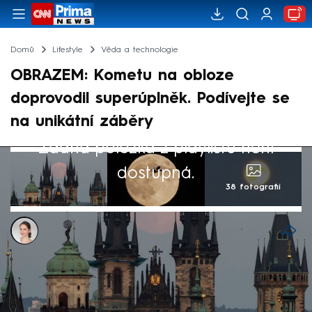
Domů
Lifestyle
Věda a technologie
OBRAZEM: Kometu na obloze
doprovodil superúplněk. Podívejte se
na unikátní záběry
Žádná položka z playlistu není
dostupná.
38 fotografií
Ivana Syrovátková
18. říj 2024, 10:36
Kometu Tsuchinshan–ATLAS, kterou je
možné na noční obloze pozorovat pouhým