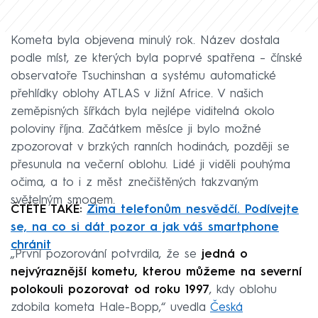
Kometa byla objevena minulý rok. Název dostala
podle míst, ze kterých byla poprvé spatřena – čínské
observatoře Tsuchinshan a systému automatické
přehlídky oblohy ATLAS v Jižní Africe. V našich
zeměpisných šířkách byla nejlépe viditelná okolo
poloviny října. Začátkem měsíce ji bylo možné
zpozorovat v brzkých ranních hodinách, později se
přesunula na večerní oblohu. Lidé ji viděli pouhýma
očima, a to i z měst znečištěných takzvaným
světelným smogem.
ČTĚTE TAKÉ:
Zima telefonům nesvědčí. Podívejte
se, na co si dát pozor a jak váš smartphone
chránit
„První pozorování potvrdila, že se
jedná o
nejvýraznější kometu, kterou můžeme na severní
polokouli pozorovat od roku 1997
, kdy oblohu
zdobila kometa Hale-Bopp,“ uvedla
Česká