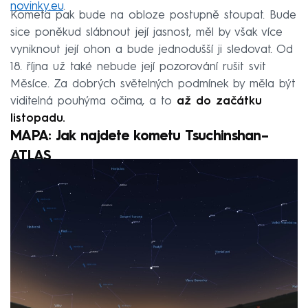
novinky.eu
.
Kometa pak bude na obloze postupně stoupat. Bude
sice poněkud slábnout její jasnost, měl by však více
vyniknout její ohon a bude jednodušší ji sledovat. Od
18. října už také nebude její pozorování rušit svit
Měsíce. Za dobrých světelných podmínek by měla být
viditelná pouhýma očima, a to
až do začátku
listopadu.
MAPA: Jak najdete kometu Tsuchinshan–
ATLAS