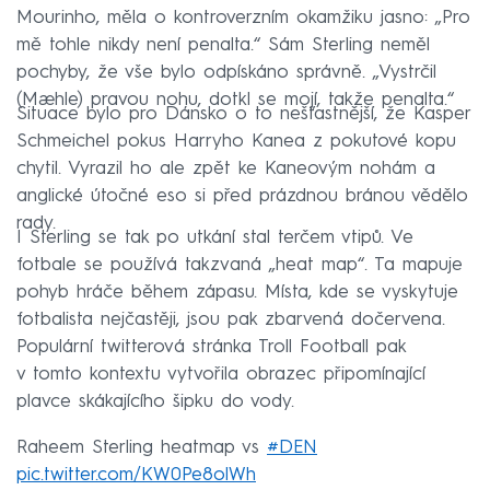
Mourinho, měla o kontroverzním okamžiku jasno: „Pro
mě tohle nikdy není penalta.“ Sám Sterling neměl
pochyby, že vše bylo odpískáno správně. „Vystrčil
(Mæhle) pravou nohu, dotkl se mojí, takže penalta.“
Situace bylo pro Dánsko o to nešťastnější, že Kasper
Schmeichel pokus Harryho Kanea z pokutové kopu
chytil. Vyrazil ho ale zpět ke Kaneovým nohám a
anglické útočné eso si před prázdnou bránou vědělo
rady.
I Sterling se tak po utkání stal terčem vtipů. Ve
fotbale se používá takzvaná „heat map“. Ta mapuje
pohyb hráče během zápasu. Místa, kde se vyskytuje
fotbalista nejčastěji, jsou pak zbarvená dočervena.
Populární twitterová stránka Troll Football pak
v tomto kontextu vytvořila obrazec připomínající
plavce skákajícího šipku do vody.
Raheem Sterling heatmap vs
#DEN
pic.twitter.com/KW0Pe8olWh