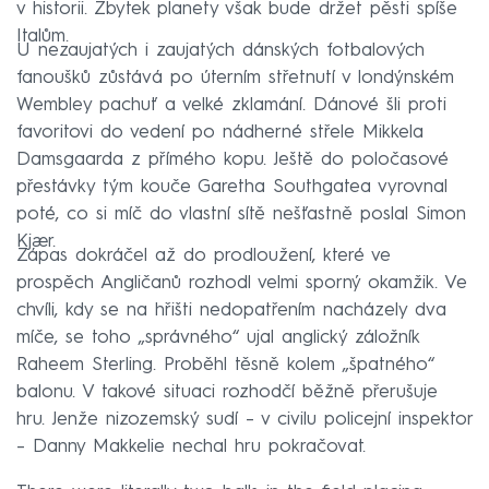
v historii. Zbytek planety však bude držet pěsti spíše
Italům.
U nezaujatých i zaujatých dánských fotbalových
fanoušků zůstává po úterním střetnutí v londýnském
Wembley pachuť a velké zklamání. Dánové šli proti
favoritovi do vedení po nádherné střele Mikkela
Damsgaarda z přímého kopu. Ještě do poločasové
přestávky tým kouče Garetha Southgatea vyrovnal
poté, co si míč do vlastní sítě nešťastně poslal Simon
Kjær.
Zápas dokráčel až do prodloužení, které ve
prospěch Angličanů rozhodl velmi sporný okamžik. Ve
chvíli, kdy se na hřišti nedopatřením nacházely dva
míče, se toho „správného“ ujal anglický záložník
Raheem Sterling. Proběhl těsně kolem „špatného“
balonu. V takové situaci rozhodčí běžně přerušuje
hru. Jenže nizozemský sudí – v civilu policejní inspektor
– Danny Makkelie nechal hru pokračovat.