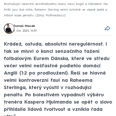
Rozhodující okamžik semifinálového duelu mezi Anglií a Dánskem: Na
hřišti jsou dva míče, Raheem Sterling velmi ochotně ve vápně padá a
Albion kope penaltu.
Zdroj: Profimedia.cz
Tomáš Macák
8. čvc 2021, 14:51
Krádež, ostuda, absolutní neregulérnost. I
tak se mluví o konci senzačního tažení
fotbalovým Eurem Dánska, které ve středu
večer velmi nešťastně podlehlo domácí
Anglii (1:2 po prodloužení). Řeší se hlavně
velmi kontroverzní faul na Raheema
Sterlinga, který vyústil v rozhodující
penaltu. Po bolestivém vypadnutí výběru
trenéra Kaspera Hjulmanda se opět o slovo
přihlásila lidová tvořivost a vznikla řada