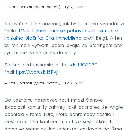
— Troll Football (@TrollFootball)
July 7, 2021
Stejný účet také naznačil, jak by to mohlo vypadat ve
finále.
Dříve během turnaje pobavila svět simulace
italského útočníka Cira Immobileho
proti Belgii. A ten
by tak mohl vytvořit ideální dvojici se Sterlingem pro
synchronizované skoky do vody.
Sterling and Immobile in the
#EURO2020
final
https://t.co/usBIl8PvjH
— Troll Football (@TrollFootball)
July 7, 2021
Do seznamu nespravedlností mnozí členové
fotbalové komunity zahrnují také poznatek, že Anglie
odehrála v rámci Eura, které dohromady hostilo 11
měst po celém kontinentu, pět ze šesti utkáních
doma ve Wembley. Jen jedenkrát cestovala do Říma