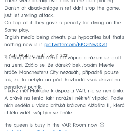
There were literally two balls in the field placing
Danish at disadvantage n ref ddnt stop the game,
just let sterling attack..
On top of it they gave a penalty for diving on the
Same play.
English media being cheats plus hypocrites but that's
nothing new is it.
pic.twitter.com/BKQrNw0Qft
— Abhi (@abhis_mask)
July 7, 2021
Sterling pak pokračoval do vápna a rázem se ocitl
na zemi. Zdálo se, že dánský bek Joakim Mæhle
hráče Manchesteru City nezasáhl, případně pouze
tak, že to nebylo na pád. Rozhodčí však ukázal na
penaltový puntík.
I když měl Makkelie k dispozici VAR, nic se neměnilo.
A právě na tento fakt naráželi někteří vtipálci. Podle
nich seděla u videa britská královna Alžběta II., která
chtěla vidět svůj tým ve finále.
the queen is busy in the VAR Room now 😃