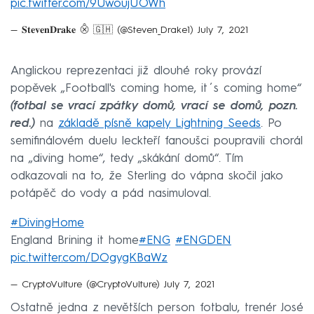
pic.twitter.com/9UwoujUOWh
— 𝐒𝐭𝐞𝐯𝐞𝐧𝐃𝐫𝐚𝐤𝐞 ⨶ 🇬🇭 (@Steven_Drake1)
July 7, 2021
Anglickou reprezentaci již dlouhé roky provází
popěvek „Football's coming home, it´s coming home“
(fotbal se vrací zpátky domů, vrací se domů, pozn.
red.)
na
základě písně kapely Lightning Seeds
. Po
semifinálovém duelu leckteří fanoušci poupravili chorál
na „diving home“, tedy „skákání domů“. Tím
odkazovali na to, že Sterling do vápna skočil jako
potápěč do vody a pád nasimuloval.
#DivingHome
England Brining it home
#ENG
#ENGDEN
pic.twitter.com/DOgygKBaWz
— CryptoVulture (@CryptoVulture)
July 7, 2021
Ostatně jedna z nevětších person fotbalu, trenér José