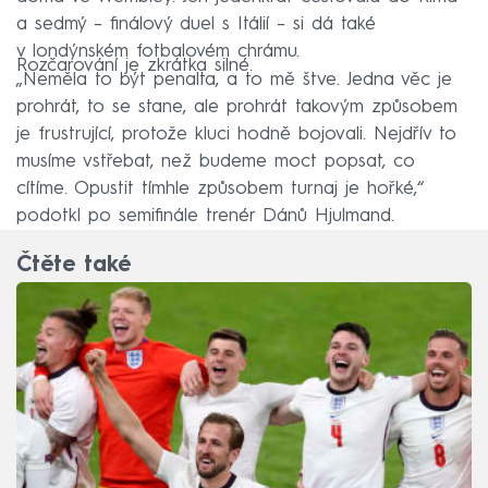
a sedmý – finálový duel s Itálií – si dá také
v londýnském fotbalovém chrámu.
Rozčarování je zkrátka silné.
„Neměla to být penalta, a to mě štve. Jedna věc je
prohrát, to se stane, ale prohrát takovým způsobem
je frustrující, protože kluci hodně bojovali. Nejdřív to
musíme vstřebat, než budeme moct popsat, co
cítíme. Opustit tímhle způsobem turnaj je hořké,“
podotkl po semifinále trenér Dánů Hjulmand.
Čtěte také