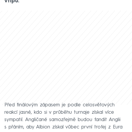
vtipů.
Před finálovým zápasem je podle celosvětových
reakcí jasné, kdo si v průběhu turnaje získal více
sympatií. Angličané samozřejmě budou fandit Anglii
s přáním, aby Albion získal vůbec první trofej z Eura