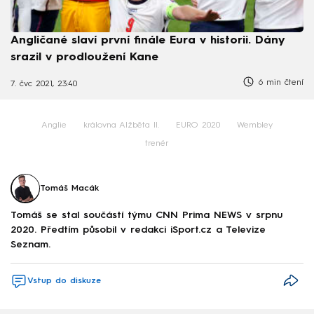
Angličané slaví první finále Eura v historii. Dány
srazil v prodloužení Kane
6 min čtení
7. čvc 2021, 23:40
Anglie
královna Alžběta II.
EURO 2020
Wembley
trenér
Tomáš Macák
Tomáš se stal součástí týmu CNN Prima NEWS v srpnu
2020. Předtím působil v redakci iSport.cz a Televize
Seznam.
Vstup do diskuze