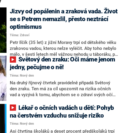
y“
Jizvy od popálenin a zraková vada. Život
se s Petrem nemazlil, přesto neztrácí
optimismus
Téma: Zdraví
Petr Ilčík (35 let) z jižní Moravy trpí od dětského věku
zrakovou vadou, kterou nelze vyléčit. Aby toho nebylo
málo, v šesti letech měl vážnou nehodu u táboráku, při
Světový den zraku: Oči máme jenom
které si popálil obličej a obě ruce. Kvůli svému
„dvojitému“ hendikepu musel čelit šikaně i neustálým
jedny, pečujme o ně!
narážkám na svůj vzhled a následně i problémům při
Téma: Nový den
hledání pracovního uplatnění. I přesto dnes působí
Na druhý říjnový čtvrtek pravidelně připadá Světový
velmi vyrovnaně a se svými jizvami se naučil žít.
den zraku. Ten má za cíl upozornit na rizika očních
vad a vyzývá k tomu, abychom se o zdraví svých očí
pečlivě starali. Vždyť zrakem získáváme až 80
procent okolních vjemů. Díky dostupné a kvalitní
Lékař o očních vadách u dětí: Pohyb
lékařské péči mají Češi tu výhodu, že řadě problémů
na čerstvém vzduchu snižuje riziko
mohou preventivně předcházet a většinu potíží lze
Téma: Nový den
úspěšně řešit. Přesto mnozí z nás návštěvy očního
lékaře zanedbávají.
Asi čtvrtina školáků a deset procent předškoláků trpí