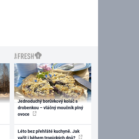
Jednoduchý borůvkový koláč s
drobenkou – vláčný moučník plný
ovoce
Léto bez přehřáté kuchyně. Jak
vařit i během tropických dnů?