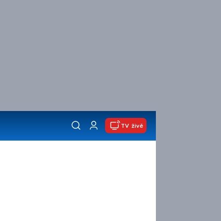
TV živě