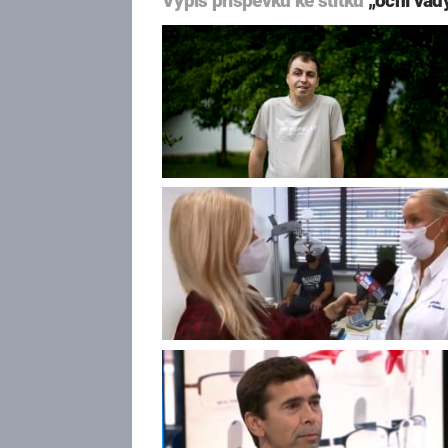
Výpis příspěvků ke štítku
„oční vad