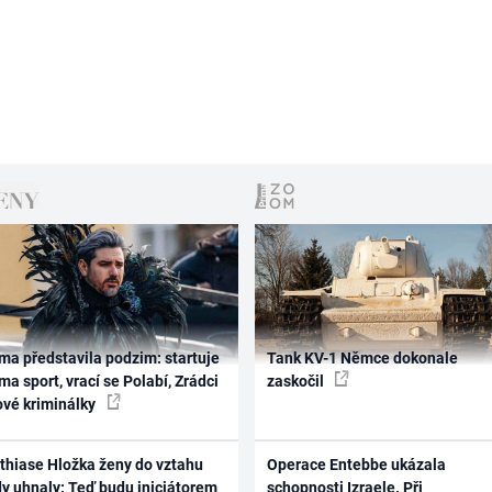
ma představila podzim: startuje
Tank KV-1 Němce dokonale
ma sport, vrací se Polabí, Zrádci
zaskočil
ové kriminálky
thiase Hložka ženy do vztahu
Operace Entebbe ukázala
dy uhnaly: Teď budu iniciátorem
schopnosti Izraele. Při