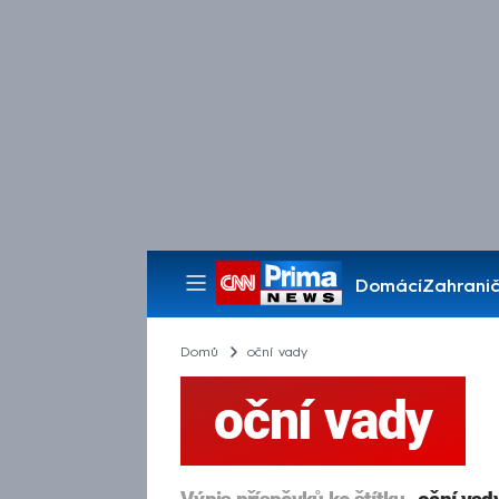
Domácí
Zahranič
Pořady
Domů
oční vady
oční vady