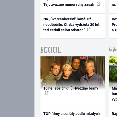
Tejc zvažuje mimořádný zásah
já,
Na „Švarcenberský“ kanál už
Ro
neodbočíte. Chyba vydržela 30 let,
Pr
teď ceduli celou odstraní
a 
10 nejlepších dílů Hvězdné brány
Ma
hum
vy
TOP filmy a seriály podle mladých
Rap