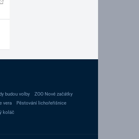
dy budou volby
ZOO Nové začátky
e vera
Pěstování lichořeřišnice
ý koláč