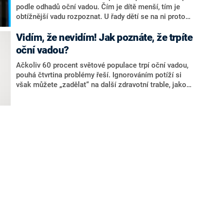
podle odhadů oční vadou. Čím je dítě menší, tím je
obtížnější vadu rozpoznat. U řady dětí se na ni proto
přijde až po nástupu do školních lavic. Jak důležitá je
prevence a jak správě vybrat třeba dioptrické brýle? O
Vidím, že nevidím! Jak poznáte, že trpíte
tom hovořil v pořadu Nový den přednosta sítě očních
oční vadou?
klinik Gemini profesor Pavel Stodůlka.
Ačkoliv 60 procent světové populace trpí oční vadou,
pouhá čtvrtina problémy řeší. Ignorováním potíží si
však můžete „zadělat“ na další zdravotní trable, jako
jsou bolesti hlavy či zvýšená únava, ale také nevratně
ztratit zrak. Nepodceňujte proto pravidelné návštěvy
očního lékaře, obzvlášť pokud pociťujete změny ve
vidění. Ukážeme vám, jak se projevují nejrozšířenější
oční vady a jak se jich můžete zbavit.