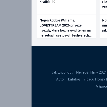
diváků
Slo
ze
Nejen Robbie Williams.
No
LOVESTREAM 2026 přiveze
ním
hvězdy, které běžně uvidíte jen na
ja
největších světových festivalech
Jak zhubnout
Nejlepší filmy 2024
Auto – katalog
7 pádů Honzy 
Výpoče