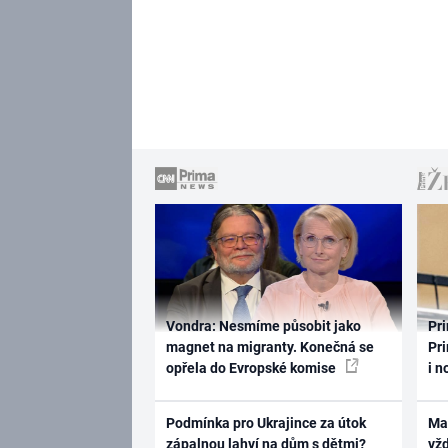
Vondra: Nesmíme působit jako
Pri
magnet na migranty. Konečná se
Pri
opřela do Evropské komise
i n
Podmínka pro Ukrajince za útok
Ma
zápalnou lahví na dům s dětmi?
vž