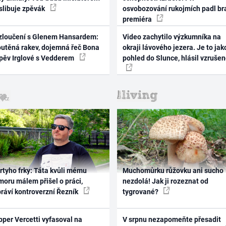
 slibuje zpěvák
osvobozování rukojmích padl br
premiéra
zloučení s Glenem Hansardem:
Video zachytilo výzkumníka na
outěná rakev, dojemná řeč Bona
okraji lávového jezera. Je to jak
zpěv Irglové s Vedderem
pohled do Slunce, hlásil vzruše
rtyho frky: Táta kvůli mému
Muchomůrku růžovku ani sucho
oru málem přišel o práci,
nezdolá! Jak ji rozeznat od
práví kontroverzní Řezník
tygrované?
per Vercetti vyfasoval na
V srpnu nezapomeňte přesadit