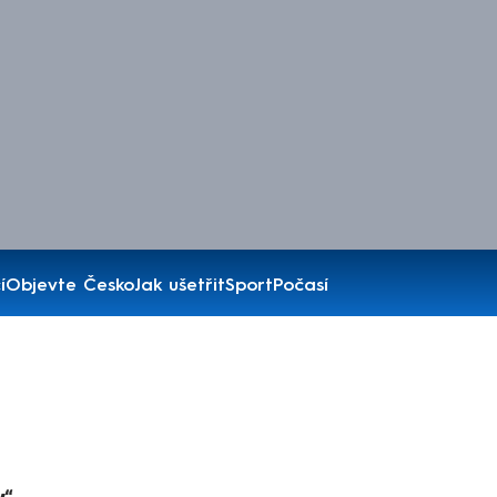
í
Objevte Česko
Jak ušetřit
Sport
Počasí