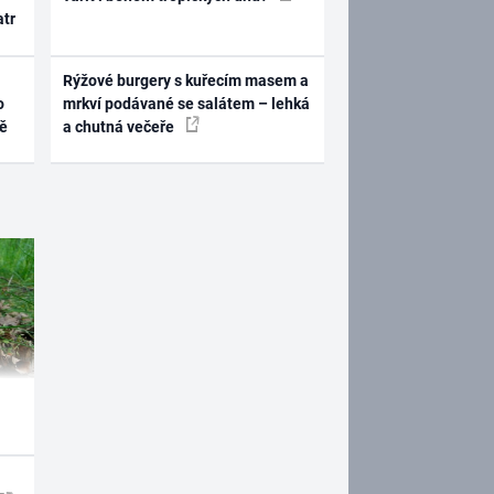
atr
Rýžové burgery s kuřecím masem a
o
mrkví podávané se salátem – lehká
ně
a chutná večeře