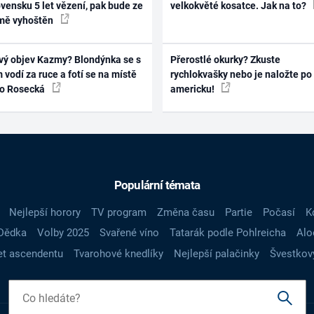
vensku 5 let vězení, pak bude ze
velkokvěté kosatce. Jak na to?
mě vyhoštěn
vý objev Kazmy? Blondýnka se s
Přerostlé okurky? Zkuste
 vodí za ruce a fotí se na místě
rychlokvašky nebo je naložte po
ko Rosecká
americku!
Populární témata
Nejlepší horory
TV program
Změna času
Partie
Počasí
K
Dědka
Volby 2025
Svařené víno
Tatarák podle Pohlreicha
Alo
t ascendentu
Tvarohové knedlíky
Nejlepší palačinky
Švestkov