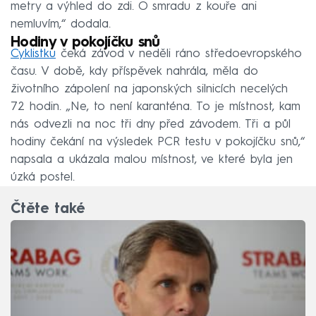
metry a výhled do zdi. O smradu z kouře ani
nemluvím,“ dodala.
Hodiny v pokojíčku snů
Cyklistku
čeká závod v neděli ráno středoevropského
času. V době, kdy příspěvek nahrála, měla do
životního zápolení na japonských silnicích necelých
72 hodin. „Ne, to není karanténa. To je místnost, kam
nás odvezli na noc tři dny před závodem. Tři a půl
hodiny čekání na výsledek PCR testu v pokojíčku snů,“
napsala a ukázala malou místnost, ve které byla jen
úzká postel.
Čtěte také