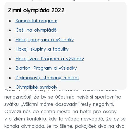
Zimní olympiáda 2022
Kompletní program
Češi na olympiádě
Hokej: program a výsledky
Hokej: skupiny a tabulky
Hokej žen: Program a výsledky
Biatlon: Program a výsledky
Zajímavosti, stadiony, maskot
Olympijské symboly
Podle ní podmínky pro dočasnou izolaci rozhodně
MS hokej 2022
nenaznačují, že by se účastnila největší sportovního
svátku. „Všichni máme dosavadní testy negativní,
Odvezli nás do centra města na hotel pro osoby
v blízkém kontaktu, kde to vůbec nevypadá, že by se
konala olympiáda. Je to šílené, pokojíček dva na dva