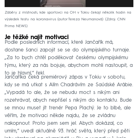
Záběry z místnosti, kde sportovci na OH v Tokiu čekají několik hodin na
výsledek testu na koronavirus (autor:Tereza Neumanová)
Zdroj: CNN
Prima NEWS
Je těžké najít motivaci
Podle posledních informací, které Jančařík má,
dostane šanci zapojit se se do olympijského turnaje.
„Za to bych chtěl poděkovat českému olympijskému
týmu, který za nás bojuje, abychom mohli nastoupit, a
to je hlavní,“ řekl.
Jančaříka čeká premiérový zápas v Tokiu v sobotu,
kdy se má utkat s Alím Chadrávím ze Saúdské Arábie.
„Vypadá to ale, že se nebudu moct s nikým ani
rozehrávat, abych nepřišel s nikým do kontaktu. Bude
se mnou muset jít trenér Pepa Plachý. Je to blbé, ale
věřím, že motivaci někde najdu, že se zvládnu
nakopnout. Proto jsem sem jel. Abych dokázal, co
umím,“ uvedl aktuálně 93. hráč světa, který před pěti