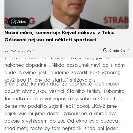
Video
Noční můra, komentuje Kejval nákazu v Tokiu.
Očkovaní nejsou ani někteří sportovci
6 min čtení
22. čvc 2021, 23:15
Značně rozladěná Neumanová se bojí, jak to
nakonec dopadne. „Nikdo absolutně neví, co s námi
bude. Nevíme, jestli budeme závodit. Fakt výborný,
když jsou tři dny do startu,“ stěžovala si.
Stejné zážitky má i další ze sportovců, kteří museli
opustit olympijskou vesnici. Stolního tenistu Lubomíra
Jančaříka čeká první zápas už v sobotu. Oddechl si,
že se mu podařilo zajistit lepší pokoj. „Když jsme
přijeli, všichni jsme dostali zakouřené a smradlavé
pokoje s výhledem do zdi. Od okna byla budova
snad metr, takže by tam nepronikl snad ani jeden