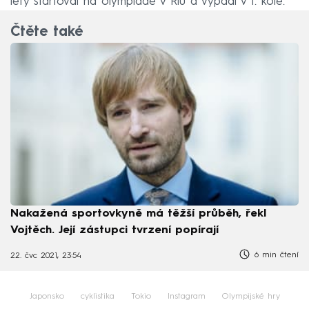
lety startoval na olympiádě v Riu a vypadl v 1. kole.
Čtěte také
Nakažená sportovkyně má těžší průběh, řekl
Vojtěch. Její zástupci tvrzení popírají
6 min čtení
22. čvc 2021, 23:54
Japonsko
cyklistika
Tokio
Instagram
Olympijské hry