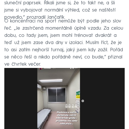
sluneční paprsek. Říkali jsme si, že to fakt ne, a šli
jsme si vybojovat normální výhled, což se naštěstí
povedlo,“ prozradil Jančařík.
O koncentraci na sport nemůže být podle jeho slov
řeč. „Je zastrčená momentálně úplně vzadu. Za celou
dobu, co tady jsem, jsem mohl trénovat dvakrát a
teď už jsem zase dva dny v izolaci. Musím říct, že je
to asi zatím nejhorší turnaj, jaký jsem kdy zažil. Pořád
se něco řeší a nikdo pořádně neví, co bude,“ přiznal
ve čtvrtek večer.