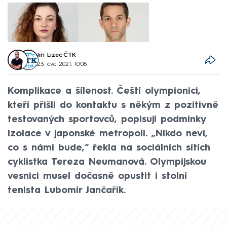
Jiří Lizec
,
ČTK
23. čvc 2021, 10:08
Komplikace a šílenost. Čeští olympionici,
kteří přišli do kontaktu s někým z pozitivně
testovaných sportovců, popisují podmínky
izolace v japonské metropoli. „Nikdo neví,
co s námi bude,“ řekla na sociálních sítích
cyklistka Tereza Neumanová. Olympijskou
vesnici musel dočasně opustit i stolní
tenista Lubomír Jančařík.