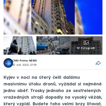
19 fotografií
CNN Prima NEWS
30. kvě 2023, 07:09
Kyjev v noci na úterý čelil dalšímu
masivnímu útoku dronů, vyžádal si nejméně
jednu oběť. Trosky jednoho ze sestřelených
vražedných strojů dopadly na vysoký věžák,
který vzplál. Budete toho velmi brzy litovat,