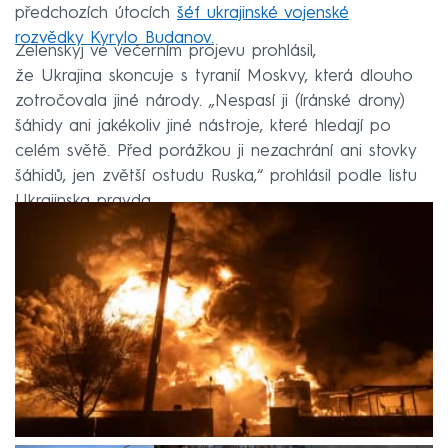
předchozích útocích
šéf ukrajinské vojenské
rozvědky Kyrylo Budanov.
Zelenskyj ve večerním projevu prohlásil,
že Ukrajina skoncuje s tyranií Moskvy, která dlouho
zotročovala jiné národy. „Nespasí ji (íránské drony)
šáhidy ani jakékoliv jiné nástroje, které hledají po
celém světě. Před porážkou ji nezachrání ani stovky
šáhidů, jen zvětší ostudu Ruska,“ prohlásil podle listu
Ukrajinska pravda.