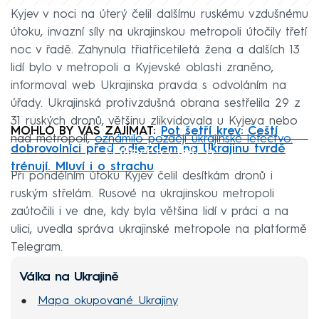
Kyjev v noci na úterý čelil dalšímu ruskému vzdušnému
útoku, invazní síly na ukrajinskou metropoli útočily třetí
noc v řadě. Zahynula třiatřicetiletá žena a dalších 13
lidí bylo v metropoli a Kyjevské oblasti zraněno,
informoval web Ukrajinska pravda s odvoláním na
úřady. Ukrajinská protivzdušná obrana sestřelila 29 z
31 ruských dronů, většinu zlikvidovala u Kyjeva nebo
MOHLO BY VÁS ZAJÍMAT:
Pot šetří krev: Čeští
nad metropolí,
oznámilo později ukrajinské letectvo.
Failed to fetch
dobrovolníci před odjezdem na Ukrajinu tvrdě
trénují. Mluví i o strachu
Při pondělním útoku Kyjev čelil desítkám dronů i
ruským střelám. Rusové na ukrajinskou metropoli
zaútočili i ve dne, kdy byla většina lidí v práci a na
ulici, uvedla správa ukrajinské metropole na platformě
Telegram.
Válka na Ukrajině
Mapa okupované Ukrajiny