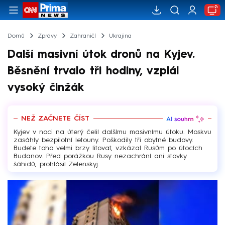
Domů
Zprávy
Zahraničí
Ukrajina
Další masivní útok dronů na Kyjev.
Běsnění trvalo tři hodiny, vzplál
vysoký činžák
NEŽ ZAČNETE ČÍST
Kyjev v noci na úterý čelil dalšímu masivnímu útoku. Moskvu
zasáhly bezpilotní letouny. Poškodily tři obytné budovy.
Budete toho velmi brzy litovat, vzkázal Rusům po útocích
Budanov. Před porážkou Rusy nezachrání ani stovky
šáhidů, prohlásil Zelenskyj.