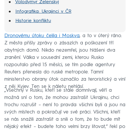
Volodymyr Zelenskyj
Infografika: Ukrajinci v ČR
Historie konfliktu
Dronovému útoku čelila i Moskva
, a to v úterý ráno.
Z města přišly zprávy o zásazích a poškození tří
obytných domů. Nikdo nezemřel, jsou hlášeni dva
zranění. Válka v sousední zemi, kterou Rusko
rozpoutalo před 15 měsíci, se tím podle agentury
Reuters přenesla do ruské metropole. Tamní
ministerstvo obrany útok označilo za teroristický a viní
z něj Kyjev. Ten se k náletu nehlásí.
„Všechny v Rusku, kteří se stále domnívají, věří a
možná sní o tom, že mohou zastrašit Ukrajinu, chci
trochu rozrušit – není to pravda: všichni byli a jsou na
svých místech a pokračují ve své práci. Všichni, kteří
se nás snažili zastrašit a snili o tom, že to bude mít
nějaký efekt – budete toho velmi brzy litovat,“ řekl po