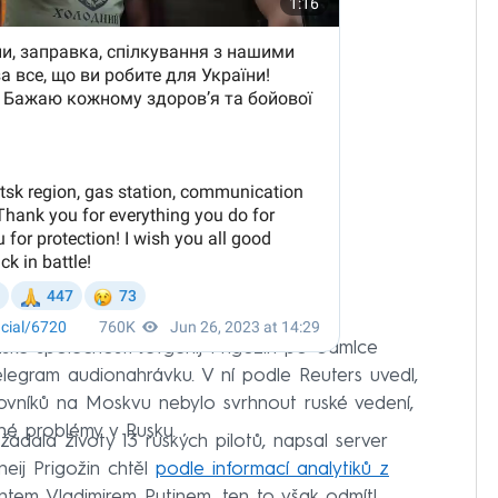
ké společnosti Jevgenij Prigožin po odmlce
elegram audionahrávku. V ní podle Reuters uvedl,
ovníků na Moskvu nebylo svrhnout ruské vedení,
né problémy v Rusku.
dala životy 13 ruských pilotů, napsal server
eij Prigožin chtěl
podle informací analytiků z
tem Vladimirem Putinem, ten to však odmítl.