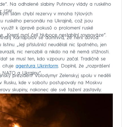
vede“. Na odhalené slabiny Putinovy vlády a ruského
 z ISW.
ským silám chybí rezervy v mnoha týlových
lku ruského personálu na Ukrajině, což jsou
y využít k úpravě pokusů o prolomení ruské
e „Kreml nyní čelí hluboce nestabilní rovnováze“.
Andrij Kartapolov se domnívá, že není důvod
stinu. „Její příslušnící neudělali nic špatného, jen
urazili, nic nerozbili a nikdo na ně nemá stížnosti.
at se musí ten, kdo vzpouru začal. Tradičně se
 cituje
agentura Ukrinform
. Doplnil, že „rozprášení
o NATO a Ukrajinu“.
inský prezident Volodymyr Zelenskyj spolu v neděli
ce v Rusku, kde v sobotu postupovaly na Moskvu
ovy skupiny, nakonec ale své tažení zastavily.