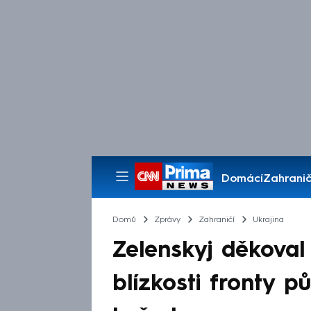
Domácí
Zahranič
Pořady
Domů
Zprávy
Zahraničí
Ukrajina
Zelenskyj děkoval
blízkosti fronty p