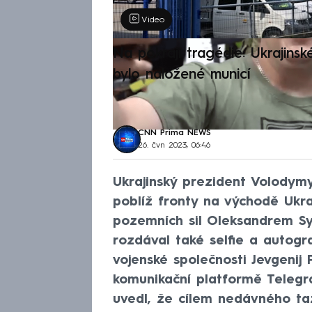
Video
Na pokraji tragédie: Ukrajinsk
bylo naložené municí
CNN Prima NEWS
26. čvn 2023, 06:46
Ukrajinský prezident Volodymy
poblíž fronty na východě Ukraj
pozemních sil Oleksandrem Sy
rozdával také selfie a autog
vojenské společnosti Jevgenij 
komunikační platformě Telegr
uvedl, že cílem nedávného ta