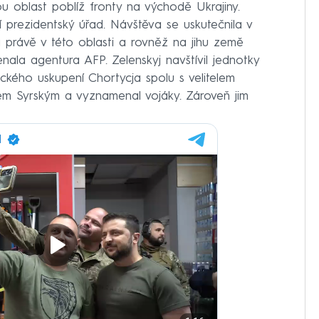
ou oblast poblíž fronty na východě Ukrajiny.
 prezidentský úřad. Návštěva se uskutečnila v
 právě v této oblasti a rovněž na jihu země
nala agentura AFP. Zelenskyj navštívil jednotky
ického uskupení Chortycja spolu s velitelem
rem Syrským a vyznamenal vojáky. Zároveň jim