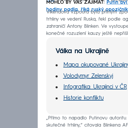
MOHLO BY VÁS ZAJÍMAT:
Putin by
hodiny padla, říká ruský opozičník
Víkendová vzpoura byla přímým zpoc
trhliny ve vedení Ruska, řekl podle a
zahraničí Antony Blinken. Ve vystoupe
konečné rozuzlení kauzy ještě nepřišl
Válka na Ukrajině
Mapa okupované Ukrajin
Volodymyr Zelenskyj
Infografika: Ukrajinci v ČR
Historie konfliktu
„Přímo to napadlo Putinovu autoritu.
skutečné trhliny,“ citovala Blinkena 