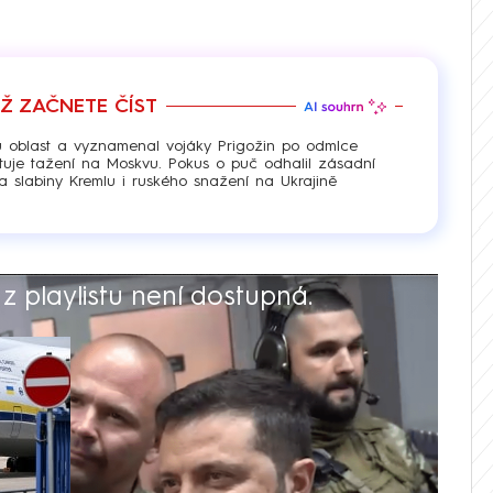
EŽ ZAČNETE ČÍST
ou oblast a vyznamenal vojáky Prigožin po odmlce
uje tažení na Moskvu. Pokus o puč odhalil zásadní
Na slabiny Kremlu i ruského snažení na Ukrajině
 playlistu není dostupná.