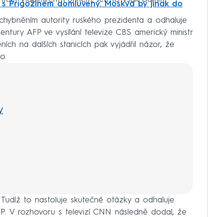
l s Prigožinem domluvený. Moskva by jinak do
hybněním autority ruského prezidenta a odhaluje
gentury AFP ve vysílání televize CBS americký ministr
ních na dalších stanicích pak vyjádřil názor, že
o.
y
 Tudíž to nastoluje skutečné otázky a odhaluje
AFP. V rozhovoru s televizí CNN následně dodal, že