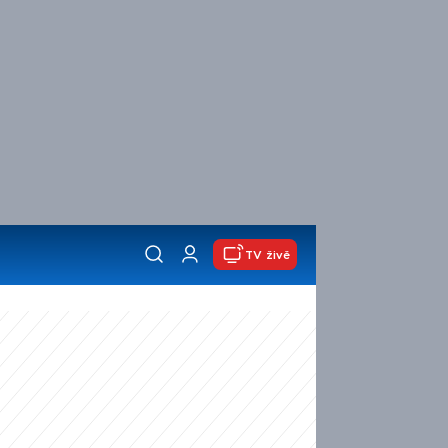
TV živě