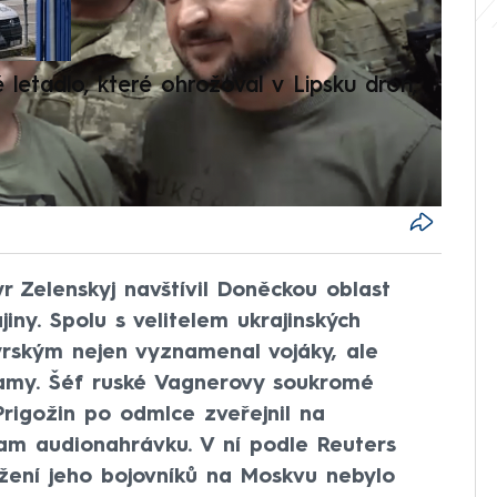
V
é letadlo, které ohrožoval v Lipsku dron,
Přilá
polit
r Zelenskyj navštívil Doněckou oblast
iny. Spolu s velitelem ukrajinských
rským nejen vyznamenal vojáky, ale
ramy. Šéf ruské Vagnerovy soukromé
Prigožin po odmlce zveřejnil na
am audionahrávku. V ní podle Reuters
žení jeho bojovníků na Moskvu nebylo