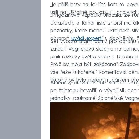
„je příliš brzy na to říct, kam to po
úsilí na Ukrajině poukazují i analytici
„Prigožinova vzpoura ukázala, že ru
oblastech, a téměř jistě zhorší morá
poznatky, které mohou ukrajinské síl
obrany,“
uvádí experti
s doplněním, ž
Šéf výboru Státní dumy pro obranu 
zařadit Vagnerovu skupinu na černou li
plnili rozkazy svého vedení. Nikoho ne
Proč by měla být zakázána? Zodpovíd
vše řeže u kořene,“ komentoval dění,
skupiny by bylo nejlepším dárkem pr
Americký prezident Joe Biden a ukraj
po telefonu hovořili o vývoji situa
jednotky soukromé žoldnéřské Vagner