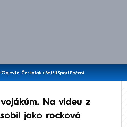
í
Objevte Česko
Jak ušetřit
Sport
Počasí
 vojákům. Na videu z
ůsobil jako rocková