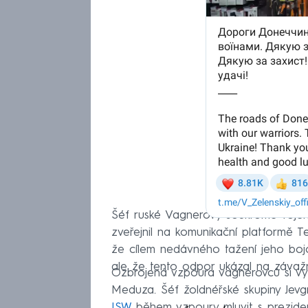
Šéf ruské Vagnerovy soukromé vojens
zveřejnil na komunikační platformě T
že cílem nedávného tažení jeho boj
ale že tento odpor ukázal na závaž
Ozbrojená vzpoura vagnerovců si vyžá
Meduza. Šéf žoldnéřské skupiny Jevgn
ISW
během vzpoury mluvit s preziden