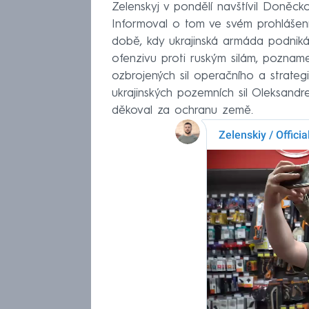
Zelenskyj v pondělí navštívil Doněck
Informoval o tom ve svém prohlášení
době, kdy ukrajinská armáda podniká
ofenzivu proti ruským silám, pozname
ozbrojených sil operačního a strateg
ukrajinských pozemních sil Oleksand
děkoval za ochranu země.