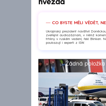
hvězda
CO BYSTE MĚLI VĚDĚT, N
Ukrajinský prezident navštívil Doněck
zveřejnil audiozáznam, v němž koment
trhliny v ruském vedení, řekl Blinken. 
poukazují i experti z ISW.
Žádná položka z
Výběr redakce