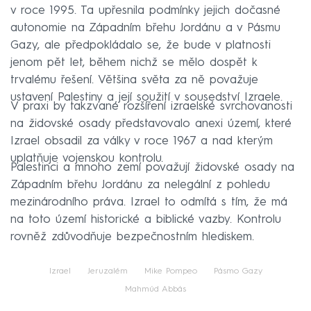
v roce 1995. Ta upřesnila podmínky jejich dočasné
autonomie na Západním břehu Jordánu a v Pásmu
Gazy, ale předpokládalo se, že bude v platnosti
jenom pět let, během nichž se mělo dospět k
trvalému řešení. Většina světa za ně považuje
ustavení Palestiny a její soužití v sousedství Izraele.
V praxi by takzvané rozšíření izraelské svrchovanosti
na židovské osady představovalo anexi území, které
Izrael obsadil za války v roce 1967 a nad kterým
uplatňuje vojenskou kontrolu.
Palestinci a mnoho zemí považují židovské osady na
Západním břehu Jordánu za nelegální z pohledu
mezinárodního práva. Izrael to odmítá s tím, že má
na toto území historické a biblické vazby. Kontrolu
rovněž zdůvodňuje bezpečnostním hlediskem.
Izrael
Jeruzalém
Mike Pompeo
Pásmo Gazy
Mahmúd Abbás