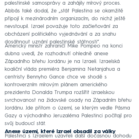
palestinské samosprávy a zahájily mírový proces.
Abbás také dodal, že „stát Palestina se okamžitě
připojí k mezinárodním organizacím, do nichž ještě
nevstoupil. Izrael považuje toto začleňování za
obcházení politického vyjednávání a za snahu
dosáhnout uznání palestinské státnosti“.
Americký ministr zahraničí Mike Pompeo na konci
dubna uvedl, že rozhodnutí ohledně anexe
Západního břehu Jordánu je na Izraeli. Izraelská
koaliční vláda premiéra Benjamina Netanjahua a
centristy Bennyho Gance chce ve shodě s
kontroverzním mírovým plánem amerického
prezidenta Donalda Trumpa rozšířit izraelskou
svrchovanost na židovské osady na Západním břehu
Jordánu. Jde přitom o území, se kterým vedle Pásma
Gazy a východního Jeruzaléma Palestinci počítají pro
svůj budoucí stát.
Anexe území, které Izrael obsadil za války
Palestinci s Izraelem uzavřeli další dočasnou dohodu