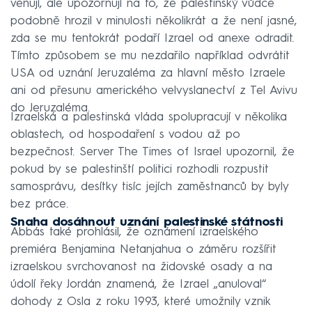
věnují, ale upozorňují na to, že palestinský vůdce
podobně hrozil v minulosti několikrát a že není jasné,
zda se mu tentokrát podaří Izrael od anexe odradit.
Tímto způsobem se mu nezdařilo například odvrátit
USA od uznání Jeruzaléma za hlavní město Izraele
ani od přesunu amerického velvyslanectví z Tel Avivu
do Jeruzaléma.
Izraelská a palestinská vláda spolupracují v několika
oblastech, od hospodaření s vodou až po
bezpečnost. Server The Times of Israel upozornil, že
pokud by se palestinští politici rozhodli rozpustit
samosprávu, desítky tisíc jejích zaměstnanců by byly
bez práce.
Snaha dosáhnout uznání palestinské státnosti
Abbás také prohlásil, že oznámení izraelského
premiéra Benjamina Netanjahua o záměru rozšířit
izraelskou svrchovanost na židovské osady a na
údolí řeky Jordán znamená, že Izrael „anuloval“
dohody z Osla z roku 1993, které umožnily vznik