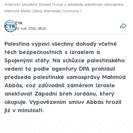
Americký prezident Donald Trump a předseda palestinské samosprávy
Mahmúd Abbás
Zdroj: Wikimedia Commons
ČTK
20. kvě 2020, 08:20
Palestina vypoví všechny dohody včetně
těch bezpečnostních s Izraelem a
Spojenými státy. Na schůzce palestinského
vedení to podle agentury DPA prohlásil
předseda palestinské samosprávy Mahmúd
Abbás, což zdůvodnil záměrem Izraele
anektovat Západní břeh Jordánu, který
okupuje. Vypovězením smluv Abbás hrozil
již v minulosti.