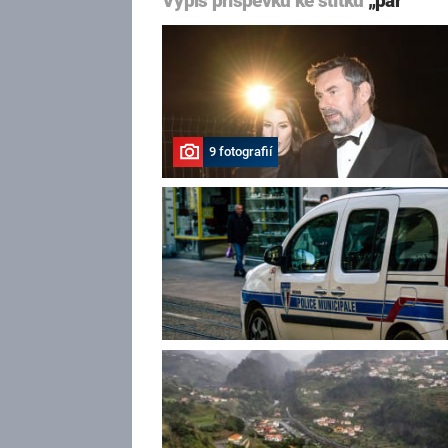
Výpis příspěvků ke štítku
„pár“
9 fotografií