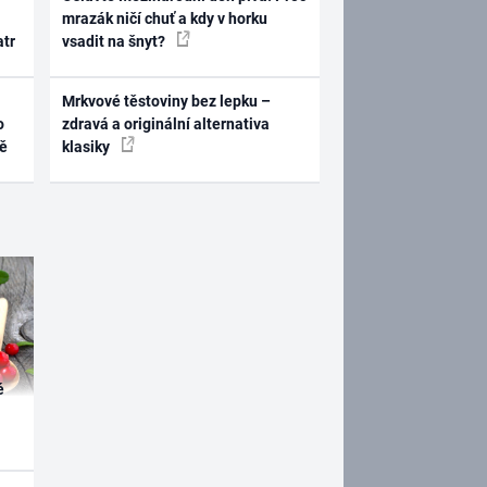
mrazák ničí chuť a kdy v horku
atr
vsadit na šnyt?
Mrkvové těstoviny bez lepku –
o
zdravá a originální alternativa
ně
klasiky
é