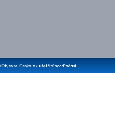
í
Objevte Česko
Jak ušetřit
Sport
Počasí