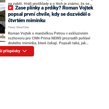
si našla novou lásku.
na zabití. Hráli protiklady a o těch je známo, že se
Zase plínky a prdíky? Roman Vojtek
přitahují. Teď pár natáčí pokračování a redakce
Showtimu byla u toho.
popsal první chvíle, kdy se dozvěděl o
čtvrtém miminku
Téma: ShowTime
Roman Vojtek s manželkou Petrou v exkluzivním
rozhovoru pro CNN Prima NEWS prozradili pohlaví
druhého miminka, které čekají. Popsali také, jak
prožívali první těhotenství ve srovnání s tím nynějším.
ší příspěvky
Roman se ani nebál promluvit o tom, jak vnímají starší
sourozenci z předchozího vztahu další přírůstek.