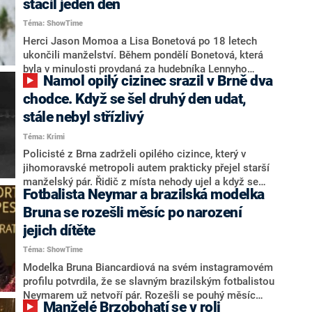
stačil jeden den
Téma: ShowTime
Herci Jason Momoa a Lisa Bonetová po 18 letech
ukončili manželství. Během pondělí Bonetová, která
byla v minulosti provdaná za hudebníka Lennyho
Namol opilý cizinec srazil v Brně dva
Kravitze, podala žádost a už druhý den bylo vše
vyřešeno.
chodce. Když se šel druhý den udat,
stále nebyl střízlivý
Téma: Krimi
Policisté z Brna zadrželi opilého cizince, který v
jihomoravské metropoli autem prakticky přejel starší
manželský pár. Řidič z místa nehody ujel a když se
Fotbalista Neymar a brazilská modelka
druhý den přišel dobrovolně nahlásit strážníkům, byl
stále ještě pod vlivem.
Bruna se rozešli měsíc po narození
jejich dítěte
Téma: ShowTime
Modelka Bruna Biancardiová na svém instagramovém
profilu potvrdila, že se slavným brazilským fotbalistou
Neymarem už netvoří pár. Rozešli se pouhý měsíc
Manželé Brzobohatí se v roli
poté, co se jim narodila dcera Mavie.