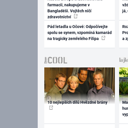
farmacii, nakupujeme v
vž
Bangladéši. Vojtěch ničí
já,
zdravotnictví
Pád letadla u Očové: Odpočívejte
Ro
spolu se synem, vzpomíná kamarád
Pr
na tragicky zemřelého Filipa
a 
10 nejlepších dílů Hvězdné brány
Ma
hum
vy