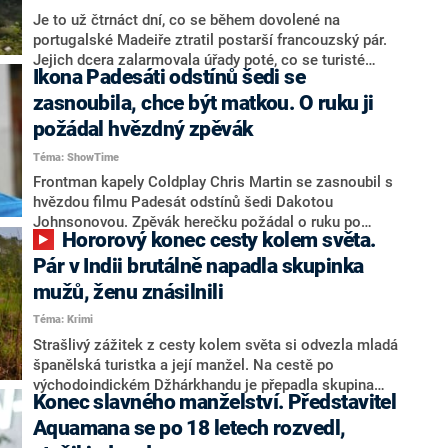
Je to už čtrnáct dní, co se během dovolené na
portugalské Madeiře ztratil postarší francouzský pár.
Jejich dcera zalarmovala úřady poté, co se turisté
Ikona Padesáti odstínů šedi se
nevrátili z výletu do hor. Od té doby po nich policisté
marně pátrají.
zasnoubila, chce být matkou. O ruku ji
požádal hvězdný zpěvák
Téma: ShowTime
Frontman kapely Coldplay Chris Martin se zasnoubil s
hvězdou filmu Padesát odstínů šedi Dakotou
Johnsonovou. Zpěvák herečku požádal o ruku po
Hororový konec cesty kolem světa.
šestiletém vztahu. Podle zdroje z jejich blízkého
okolí, který promluvil pro web Mirror, dostali
Pár v Indii brutálně napadla skupinka
snoubenci požehnání i od muzikantovy bývalé
mužů, ženu znásilnili
manželky a herečky Gwyneth Paltrowové.
Téma: Krimi
Strašlivý zážitek z cesty kolem světa si odvezla mladá
španělská turistka a její manžel. Na cestě po
východoindickém Džhárkhandu je přepadla skupina
Konec slavného manželství. Představitel
mužů. Ženu znásilnili a jejího manžela zbili. Nešťastný
pár našli policisté ležet u silnice, informovala
Aquamana se po 18 letech rozvedl,
zahraniční média.