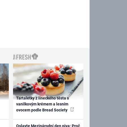
Tartaletky z lineckého těsta s
vanilkovým krémem a lesním
ovocem podle Bread Society
Oslavte Mezinárodní den piva: Proč