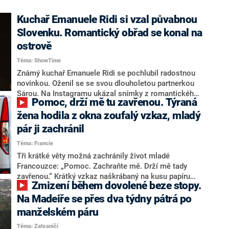
Kuchař Emanuele Ridi si vzal půvabnou
Slovenku. Romantický obřad se konal na
ostrově
Téma: ShowTime
Známý kuchař Emanuele Ridi se pochlubil radostnou
novinkou. Oženil se se svou dlouholetou partnerkou
Sárou. Na Instagramu ukázal snímky z romantického
Pomoc, drží mě tu zavřenou. Týraná
obřadu, který se konal na italském ostrově Elba.
Novomanželé okamžitě obdrželi gratulace od
žena hodila z okna zoufalý vzkaz, mladý
známých tváří českého showbyznysu.
pár ji zachránil
Téma: Francie
Tři krátké věty možná zachránily život mladé
Francouzce: „Pomoc. Zachraňte mě. Drží mě tady
zavřenou.“ Krátký vzkaz naškrábaný na kusu papíru
Zmizení během dovolené beze stopy.
vyhodila žena z okna. Za svou záchranu vděčí –
kromě své odvahy a duchapřítomnosti – mladému
Na Madeiře se přes dva týdny pátrá po
páru, který si papíru na ulici všiml, informuje
manželském páru
francouzská stanice BFMTV.
Téma: Zahraničí