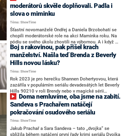
moderátorů skvěle doplňovali. Padla i
slova o miminku
Téma: ShowTime
Šťastní novomanželé Ondřej a Daniela Brzobohatí se
chopili moderátorské role na akci Maminka roku. Na
pódiu se svého úkolu zhostili na výbornou. A i když o
Boj s rakovinou, pak přišel krach
sobě Ondřej tvrdí, že mu toto odvětví vystupování na
veřejnosti nejde, byl po boku své polovičky jako ryba
manželství. Našla teď Brenda z Beverly
ve vodě. Redakci Showtimu se pár zmínil i o tom, zda
Hills novou lásku?
je v plánu miminko.
Téma: ShowTime
Rok 2023 je pro herečku Shannen Dohertyovou, která
zazářila v populárním seriálu devadesátých let Beverly
Hills 90210 v roli Brendy nebo v magické sérii
Doma nemluvíme, oba jsme na zabití.
Čarodějky, plný bolestných ran. Na začátku roku se
dozvěděla, že rakovina metastázovala do mozku.
Sandeva s Prachařem natáčejí
Během jejího boje se zákeřnou nemocí ve čtvrtém
pokračování osudového seriálu
stádiu ji opustil manžel. Nyní se na oblíbenou herečku
Téma: ShowTime
zřejmě usmálo štěstí. Na svém Instagramu sdílela
fotografie s neznámým mužem, nechybí ani výřečné
Jakub Prachař a Sara Sandeva – tato „dvojka“ se
popisky, z nichž mají její sledující jasno – podle nich
sblížila během natáčení první řady krimi seriálu Dvojka