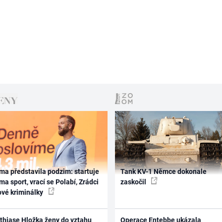
ma představila podzim: startuje
Tank KV-1 Němce dokonale
ma sport, vrací se Polabí, Zrádci
zaskočil
ové kriminálky
thiase Hložka ženy do vztahu
Operace Entebbe ukázala