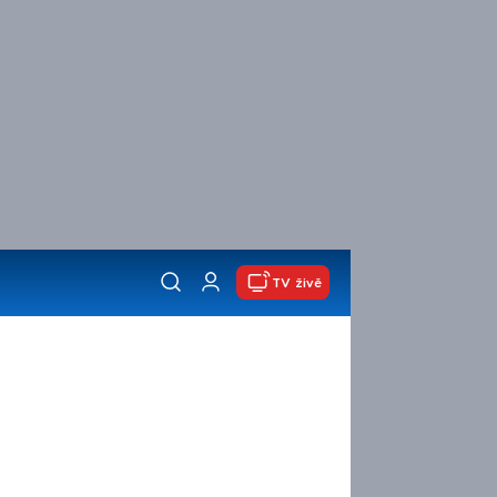
TV živě