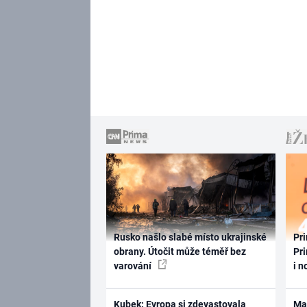
Rusko našlo slabé místo ukrajinské
Pri
obrany. Útočit může téměř bez
Pri
varování
i n
Kubek: Evropa si zdevastovala
Ma