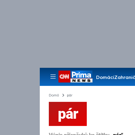
Domácí
Zahranič
Pořady
Domů
pár
pár