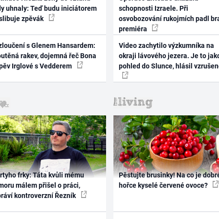
dy uhnaly: Teď budu iniciátorem
schopnosti Izraele. Při
 slibuje zpěvák
osvobozování rukojmích padl br
premiéra
zloučení s Glenem Hansardem:
Video zachytilo výzkumníka na
outěná rakev, dojemná řeč Bona
okraji lávového jezera. Je to jak
zpěv Irglové s Vedderem
pohled do Slunce, hlásil vzruše
rtyho frky: Táta kvůli mému
Pěstujte brusinky! Na co je dobr
oru málem přišel o práci,
hořce kyselé červené ovoce?
práví kontroverzní Řezník