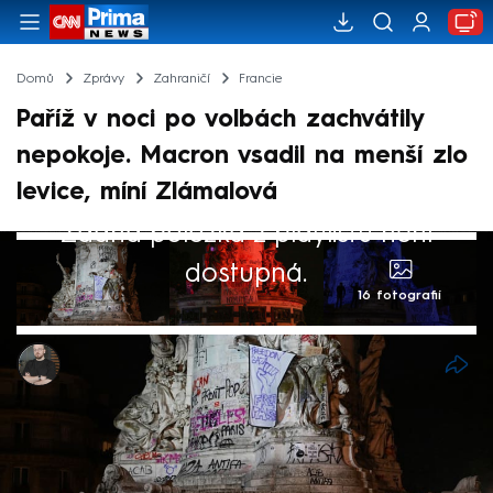
Domů
Zprávy
Zahraničí
Francie
Paříž v noci po volbách zachvátily
nepokoje. Macron vsadil na menší zlo
levice, míní Zlámalová
Žádná položka z playlistu není
dostupná.
16 fotografií
Marek Pausz
8. čvc 2024, 15:26
Oslavy vítězné levicové koalice Nová lidová
fronta se v některých ulicích Paříže zvrhly v