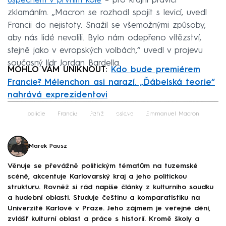
úspěchem v prvním kole
– pro krajní pravici
zklamáním. „Macron se rozhodl spojit s levicí, uvedl
Francii do nejistoty. Snažil se všemožnými způsoby,
aby nás lidé nevolili. Bylo nám odepřeno vítězství,
stejně jako v evropských volbách,“ uvedl v projevu
současný lídr Jordan Bardella.
MOHLO VÁM UNIKNOUT:
Kdo bude premiérem
Francie? Mélenchon asi narazí. „Ďábelská teorie“
nahrává exprezidentovi
Failed to fetch
policie
Francie
Paříž
oslava
Emmanuel Macron
Marek Pausz
Věnuje se převážně politickým tématům na tuzemské
scéně, akcentuje Karlovarský kraj a jeho politickou
strukturu. Rovněž si rád napíše články z kulturního soudku
a hudební oblasti. Studuje češtinu a komparatistiku na
Univerzitě Karlově v Praze. Jeho zájmem je veřejné dění,
zvlášť kulturní oblast a práce s historií. Kromě školy a