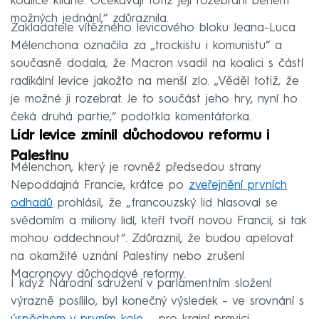
koalice klidné. Očekávají totiž její rozebrání během
možných jednání,“ zdůraznila.
Zakladatele vítězného levicového bloku Jeana-Luca
Mélenchona označila za „trockistu i komunistu“ a
současně dodala, že Macron vsadil na koalici s částí
radikální levice jakožto na menší zlo. „Věděl totiž, že
je možné ji rozebrat. Je to součást jeho hry, nyní ho
čeká druhá partie,“ podotkla komentátorka.
Lídr levice zmínil důchodovou reformu i
Palestinu
Mélenchon, který je rovněž předsedou strany
Nepoddajná Francie, krátce po
zveřejnění prvních
odhadů
prohlásil, že „francouzský lid hlasoval se
svědomím a miliony lidí, kteří tvoří novou Francii, si tak
mohou oddechnout“. Zdůraznil, že budou apelovat
na okamžité uznání Palestiny nebo zrušení
Macronovy důchodové reformy.
I když Národní sdružení v parlamentním složení
výrazně posílilo, byl konečný výsledek – ve srovnání s