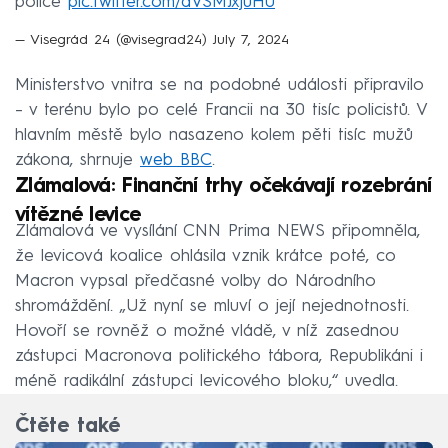
police
pic.twitter.com/dVSMJxjuH0
— Visegrád 24 (@visegrad24)
July 7, 2024
Ministerstvo vnitra se na podobné události připravilo
– v terénu bylo po celé Francii na 30 tisíc policistů. V
hlavním městě bylo nasazeno kolem pěti tisíc mužů
zákona, shrnuje
web BBC
.
Zlámalová: Finanční trhy očekávají rozebrání
vítězné levice
Zlámalová ve vysílání CNN Prima NEWS připomněla,
že levicová koalice ohlásila vznik krátce poté, co
Macron vypsal předčasné volby do Národního
shromáždění. „Už nyní se mluví o její nejednotnosti.
Hovoří se rovněž o možné vládě, v níž zasednou
zástupci Macronova politického tábora, Republikáni i
méně radikální zástupci levicového bloku,“ uvedla.
Čtěte také