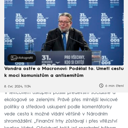
6
fotografií
Vondra ostře o Macronovi: Podělal to. Umetl cestu
k moci komunistům a antisemitům
6 min čtení
8. čvc 2024, 11:34
V levicovém uskupení posílili především socialisté a
ekologové se zelenými. Právě přes mírnější levicové
politiky a středová uskupení podle komentátorky
vede cesta k možné vládní většině v Národním
shromáždění. „Finanční trhy zůstávají i přes vítězství