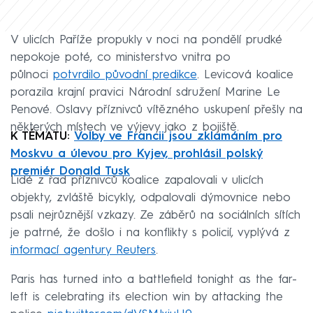
V ulicích Paříže propukly v noci na pondělí prudké
nepokoje poté, co ministerstvo vnitra po
půlnoci
potvrdilo původní predikce
. Levicová koalice
porazila krajní pravici Národní sdružení Marine Le
Penové. Oslavy příznivců vítězného uskupení přešly na
některých místech ve výjevy jako z bojiště.
K TÉMATU:
Volby ve Francii jsou zklamáním pro
Moskvu a úlevou pro Kyjev, prohlásil polský
premiér Donald Tusk
Lidé z řad příznivců koalice zapalovali v ulicích
objekty, zvláště bicykly, odpalovali dýmovnice nebo
psali nejrůznější vzkazy. Ze záběrů na sociálních sítích
je patrné, že došlo i na konflikty s policií, vyplývá z
informací agentury Reuters
.
Paris has turned into a battlefield tonight as the far-
left is celebrating its election win by attacking the