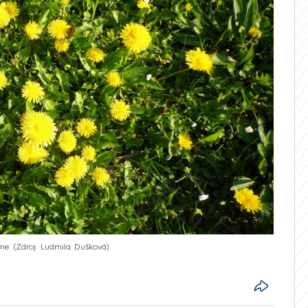
áme
Zdroj: Ludmila Dušková