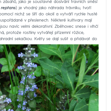
 zásahů, jako je soustavné dosívání travních směsí
 reptans
) je vhodný jako náhrada trávníku, tvoří
omocí nichž se šíří do okolí a vytváří rychle husté
spořádané v přeslenech. Některé kultivary mají
 jsou navíc velmi dekorativní. Zběhovec snese i vlhčí
á, protože rostliny vytvářejí přízemní růžice,
radní sekačkou. Květy se dají sušit a přidávat do