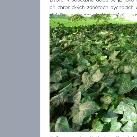
života. V současné době se již jako l
při chronických zánětech dýchacích c
jód. Pozor ale na předávkování – roz