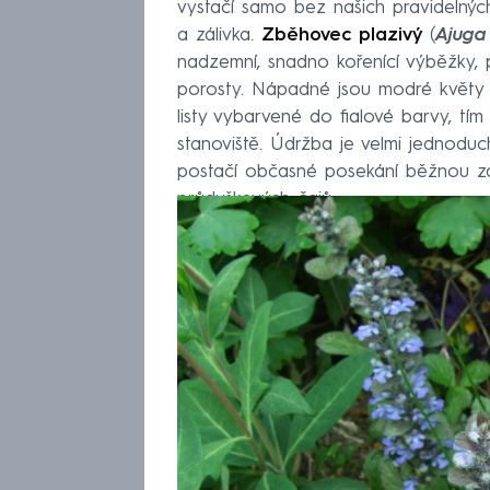
vystačí samo bez našich pravidelných
a zálivka.
Zběhovec plazivý
(
Ajuga
nadzemní, snadno kořenící výběžky, p
porosty. Nápadné jsou modré květy u
listy vybarvené do fialové barvy, tím
stanoviště. Údržba je velmi jednoduch
postačí občasné posekání běžnou zah
průduškových čajů.