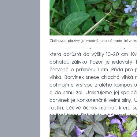
Zběhovec plazivý je vhodný jako náhrada trávník
Barvínek menší
(
Vinca minor
) je st
která dorůstá do výšky 10–⁠20 cm. K
bohatou zálivku. Pozor, je jedovatý! 
červené o průměru 1 cm. Půda pro p
vlhká. Barvínek snese chladná vlhká
pohnojíme vrstvou zralého kompostu. B
a do stínu zdí. Umisťujeme jej společn
barvínek je konkurenčně velmi silný.
rostlin. Léčivé účinky má nať, která
snížení tlaku. Potlačuje nádorové buje