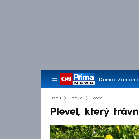
Domácí
Zahranič
Pořady
Domů
Lifestyle
Hobby
Plevel, který trávn