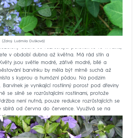
u
Zdroj: Ludmila Dušková
álezelený dobře se rozrůstající polokeř. Je to trvalka,
vete v období dubna až května. Má rád stín a
Květy jsou světle modré, zářivě modré, bílé a
ěstování barvínku by měla být mírně suchá až
 místa s kyprou a humózní půdou. Na podzim
arvínek je vynikající rostlinný porost pod dřeviny
ě se silně se rozrůstajícími rostlinami, protože
 Údržba není nutná, pouze redukce rozrůstajících se
 se sbírá od června do července. Využívá se na
ní.