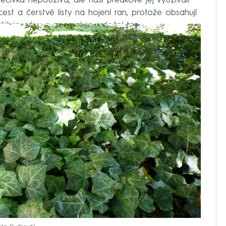
éčivka nepoužívá, ale naši předkové jej využívali
est a čerstvé listy na hojení ran, protože obsahují
šiřuje cévy a zpomaluje srdeční tep.