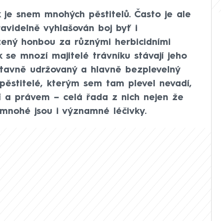
 je snem mnohých pěstitelů. Často je ale
avidelně vyhlašován boj byť i
ený honbou za různými herbicidními
ak se mnozí majitelé trávníku stávají jeho
ustavně udržovaný a hlavně bezplevelný
 pěstitelé, kterým sem tam plevel nevadí,
jí a právem – celá řada z nich nejen že
e mnohé jsou i významné léčivky.