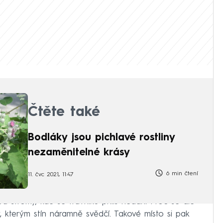
Čtěte také
Bodláky jsou pichlavé rostliny
nezaměnitelné krásy
6 min čtení
11. čvc 2021, 11:47
stromy, kde se trávníku příliš nedaří. Proč se ale
, kterým stín náramně svědčí. Takové místo si pak