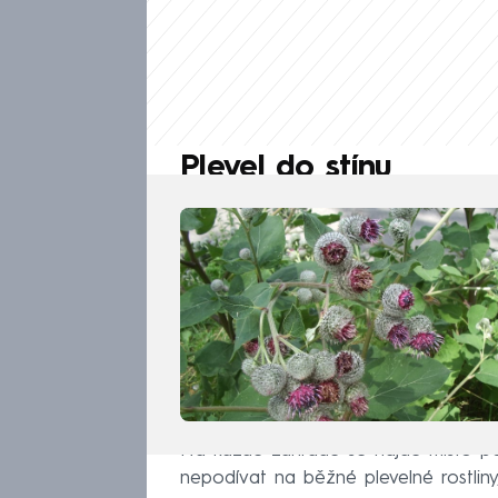
Plevel do stínu
Na každé zahradě se najde místo pod 
nepodívat na běžné plevelné rostliny