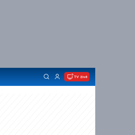
TV živě