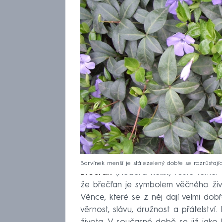
Barvínek menší je stálezelený dobře se rozrůstajíc
Břečťan
(
Hedera helix
) roste téměř
že břečťan je symbolem věčného živo
Věnce, které se z něj dají velmi dobř
věrnost, slávu, družnost a přátelství