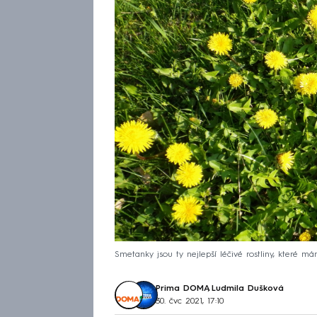
Smetanky jsou ty nejlepší léčivé rostliny, které m
Prima DOMA
,
Ludmila Dušková
30. čvc 2021, 17:10