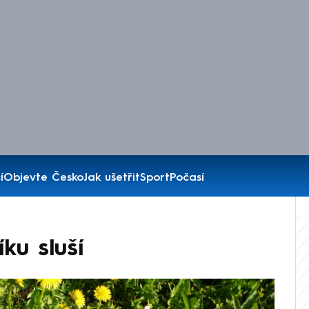
í
Objevte Česko
Jak ušetřit
Sport
Počasí
íku sluší