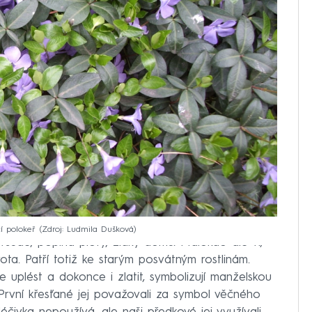
í polokeř
Zdroj: Ludmila Dušková
 všude, popíná ploty, zídky domů. Málokdo ale ví,
ta. Patří totiž ke starým posvátným rostlinám.
e uplést a dokonce i zlatit, symbolizují manželskou
. První křesťané jej považovali za symbol věčného