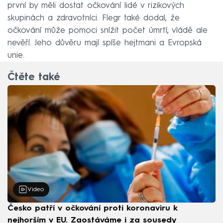
první by měli dostat očkování lidé v rizikových
skupinách a zdravotníci. Flegr také dodal, že
očkování může pomoci snížit počet úmrtí, vládě ale
nevěří. Jeho důvěru mají spíše hejtmani a Evropská
unie.
Čtěte také
Video
Česko patří v očkování proti koronaviru k
nejhorším v EU. Zaostáváme i za sousedy