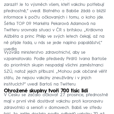
zarazit! Je to výsměch všem, kteří vakcínu potřebují
přednostně,“ uvedl. Blatného a Babiše žádá o bližší
informace k počtu očkovaných i tomu, o koho jde.
Šéfka TOP 09 Markéta Pekarová Adamová na
Twitteru srovnala situaci v ČR s britskou. „Královna
Alžběta a princ Philip ve svých letech čekají, až na
ně přijde řada, u nás se jede naplno papalášství,“
uvedla.
Vyzvala ministerstvo zdravotnictví, aby se
vzpamatovalo. Podle předsedy Pirátů Ivana Bartoše
do prioritních skupin nespadají všichni zaměstnanci
SZÚ, natož jejich příbuzní. „Mohou pak občané věřit
státu, že nejsou vakcíny zneužívány i v jiných
institucích?“ uvedl Bartoš na Twitteru.
Ohrožené skupiny tvoří 700 tisíc lidí
V Česku se začalo očkovat 27. prosince, přednostně
mají v první vlně dostávat vakcínu proti koronaviru
zdravotníci a senioři v domovech. Babiš ve středu