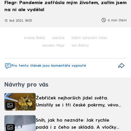
Flegr: Pandemie zatřásla mým životem, zatím jsem
na ní ale vydělal
6 min čtení
13. led 2021, 18:05
Andrej Babiš
vakcína
Státní zdravotní ústav
Jaroslav Flegr
Jan Blatný
Pro tento článek jsou komentáře vypnuté
Návrhy pro vás
Žebříček nejhorších jídel světa.
Umístily se i tři české pokrmy, vévodí
skandinávská kuchyně
Sníh, jak ho neznáte: Jak rychle
padá i z čeho se skládá. A vločky