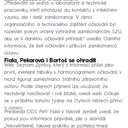
„Především se jedná o laboratorní a technické
pracovníky, kteří přicházejí do kontaktu s infekčními
vzorky, ale i další zaměstnance. V rámci
organizačního a technického zajištění očkování byl
rozeslán pokyn určený výhradně zaměstnancům SZÚ,
aby se k danému očkování přihlásili,“ uvedla. Odmítla
informace, že byli očkováni i příbuzní zaměstnanců
ústavu.
Fiala, Pekarová i Bartoš se ohradili
Web Seznam Zprávy, který s informací přišel jako
první, zveřejnil tabulky s harmonogramem očkování, v
nichž figurují zaměstnanci Státního zdravotního
ústavu. Podle stejných příjmení lze usuzovat, že
nechávají naočkovat i své blízké, uvedl web. Očkuje
se v průběhu tohoto týdne na čtyřech místech přímo
v ústavu.
Předseda ODS Petr Fiala v tiskové zprávě uvedl, že
pokud jsou informace pravdivé, jde o skandál.
„Neuvěřitelné, takové praktiky je potřeba hned