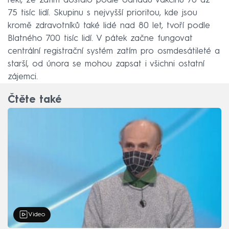
řekl, že zatím dostalo podle odhadů vakcínu 70 až
75 tisíc lidí. Skupinu s nejvyšší prioritou, kde jsou
kromě zdravotníků také lidé nad 80 let, tvoří podle
Blatného 700 tisíc lidí. V pátek začne fungovat
centrální registrační systém zatím pro osmdesátileté a
starší, od února se mohou zapsat i všichni ostatní
zájemci.
Čtěte také
Video