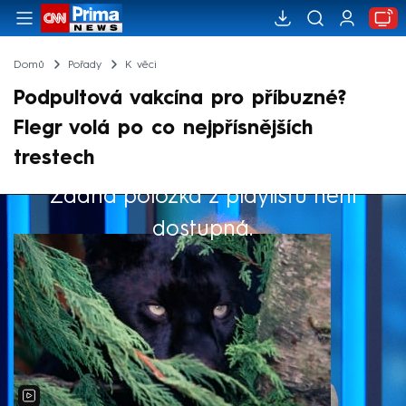
Domů
Pořady
K věci
Podpultová vakcína pro příbuzné?
Flegr volá po co nejpřísnějších
trestech
Žádná položka z playlistu není
Výběr redakce
dostupná.