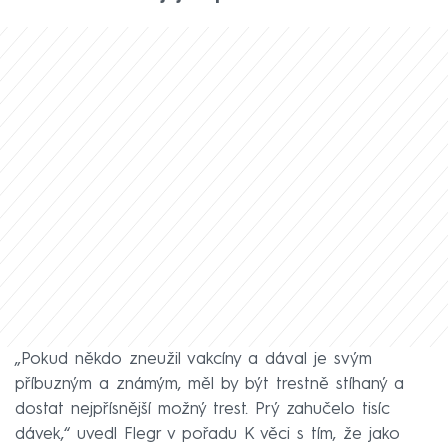
„Pokud někdo zneužil vakcíny a dával je svým
příbuzným a známým, měl by být trestně stíhaný a
dostat nejpřísnější možný trest. Prý zahučelo tisíc
dávek,“ uvedl Flegr v pořadu K věci s tím, že jako