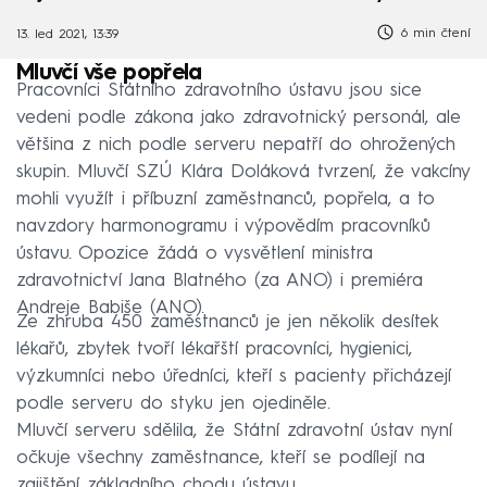
6 min čtení
13. led 2021, 13:39
Mluvčí vše popřela
Pracovníci Státního zdravotního ústavu jsou sice
vedeni podle zákona jako zdravotnický personál, ale
většina z nich podle serveru nepatří do ohrožených
skupin. Mluvčí SZÚ Klára Doláková tvrzení, že vakcíny
mohli využít i příbuzní zaměstnanců, popřela, a to
navzdory harmonogramu i výpovědím pracovníků
ústavu. Opozice žádá o vysvětlení ministra
zdravotnictví Jana Blatného (za ANO) i premiéra
Andreje Babiše (ANO).
Ze zhruba 450 zaměstnanců je jen několik desítek
lékařů, zbytek tvoří lékařští pracovníci, hygienici,
výzkumníci nebo úředníci, kteří s pacienty přicházejí
podle serveru do styku jen ojediněle.
Mluvčí serveru sdělila, že Státní zdravotní ústav nyní
očkuje všechny zaměstnance, kteří se podílejí na
zajištění základního chodu ústavu.