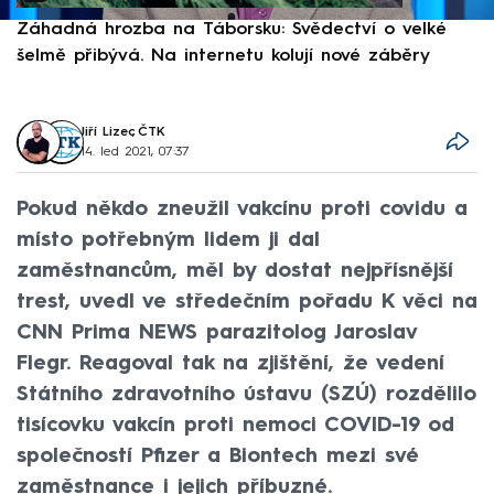
Záhadná hrozba na Táborsku: Svědectví o velké
S
šelmě přibývá. Na internetu kolují nové záběry
d
Jiří Lizec
,
ČTK
14. led 2021, 07:37
Pokud někdo zneužil vakcínu proti covidu a
místo potřebným lidem ji dal
zaměstnancům, měl by dostat nejpřísnější
trest, uvedl ve středečním pořadu K věci na
CNN Prima NEWS parazitolog Jaroslav
Flegr. Reagoval tak na zjištění, že vedení
Státního zdravotního ústavu (SZÚ) rozdělilo
tisícovku vakcín proti nemoci COVID-19 od
společností Pfizer a Biontech mezi své
zaměstnance i jejich příbuzné.