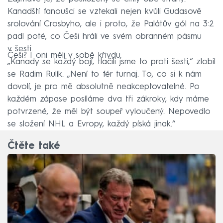
Kanadští fanoušci se vztekali nejen kvůli Gudasově
srolování Crosbyho, ale i proto, že Palátův gól na 3:2
padl poté, co Češi hráli ve svém obranném pásmu
v šesti.
Češi? I oni měli v sobě křivdu.
„Kanady se každý bojí, tlačili jsme to proti šesti,“ zlobil
se Radim Rulík. „Není to fér turnaj. To, co si k nám
dovolí, je pro mě absolutně neakceptovatelné. Po
každém zápase posíláme dva tři zákroky, kdy máme
potvrzené, že měl být soupeř vyloučený. Nepovedlo
se složení NHL a Evropy, každý píská jinak.“
Čtěte také