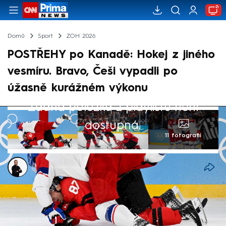
Domů
Sport
ZOH 2026
POSTŘEHY po Kanadě: Hokej z jiného
vesmíru. Bravo, Češi vypadli po
úžasně kurážném výkonu
Žádná položka z playlistu není
dostupná.
11 fotografií
Lukáš Hron
18. úno 2026, 19:57
Až doteď čeští hokejisté slýchali stesky
nad tím, jak lekle na olympiádě v Miláně