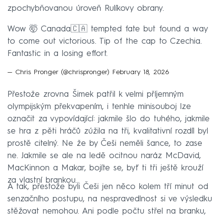
zpochybňovanou úroveň Rulíkovy obrany.
Wow 🤯 Canada🇨🇦 tempted fate but found a way
to come out victorious. Tip of the cap to Czechia.
Fantastic in a losing effort.
— Chris Pronger (@chrispronger)
February 18, 2026
Přestože zrovna Šimek patřil k velmi příjemným
olympijským překvapením, i tenhle minisouboj lze
označit za vypovídající: jakmile šlo do tuhého, jakmile
se hra z pěti hráčů zúžila na tři, kvalitativní rozdíl byl
prostě citelný. Ne že by Češi neměli šance, to zase
ne. Jakmile se ale na ledě ocitnou naráz McDavid,
MacKinnon a Makar, bojíte se, byť ti tři ještě krouží
za vlastní brankou...
A tak, přestože byli Češi jen něco kolem tří minut od
senzačního postupu, na nespravedlnost si ve výsledku
stěžovat nemohou. Ani podle počtu střel na branku,