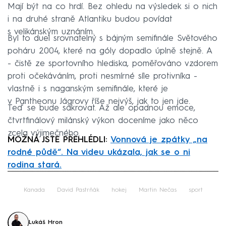
Mají být na co hrdí. Bez ohledu na výsledek si o nich
i na druhé straně Atlantiku budou povídat
s velikánským uznáním.
Byl to duel srovnatelný s bájným semifinále Světového
poháru 2004, které na góly dopadlo úplně stejně. A
- čistě ze sportovního hlediska, poměřováno vzdorem
proti očekáváním, proti nesmírné síle protivníka -
vlastně i s naganským semifinále, které je
v Pantheonu Jágrovy říše nejvýš, jak to jen jde.
Teď se bude sakrovat. Až ale opadnou emoce,
čtvrtfinálový milánský výkon doceníme jako něco
zcela výjimečného.
MOŽNÁ JSTE PŘEHLÉDLI:
Vonnová je zpátky „na
rodné půdě“. Na videu ukázala, jak se o ni
rodina stará.
Failed to fetch
Kanada
David Pastrňák
hokej
Martin Nečas
sport
Lukáš Hron