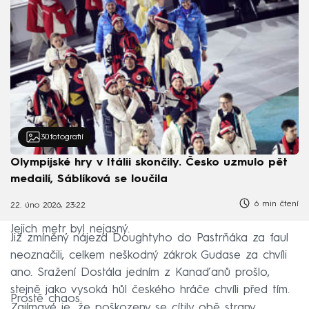
30
fotografií
Olympijské hry v Itálii skončily. Česko uzmulo pět
medailí, Sáblíková se loučila
6 min čtení
22. úno 2026, 23:22
Jejich metr byl nejasný.
Již zmíněný nájezd Doughtyho do Pastrňáka za faul
neoznačili, celkem neškodný zákrok Gudase za chvíli
ano. Sražení Dostála jedním z Kanaďanů prošlo,
stejně jako vysoká hůl českého hráče chvíli před tím.
Prostě chaos.
Zajímavé je, že poškozeny se cítily obě strany.