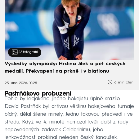
28
fotografií
Výsledky olympiády: Hrdina Jílek a pět českých
medailí. Překvapení na prkně i v biatlonu
6 min čtení
23. úno 2026, 10:25
Pastrňákovo probuzení
Tohle by lecjakého jiného hokejistu úplně srazilo.
David Pastrňák byl drtivou většinu hokejového turnaje
bídný, dělal šílené minely. Jednu takovou předvedl i ve
středu. Když ve 4. minutě namazal kvůli další z řady
nepovedených zadovek Celebrinimu, jeho
lehkovážnost proklínal nejeden český fanoušek.