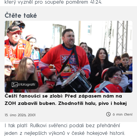
který vyzněl pro soupeře poměrem 41:24.
Čtěte také
6
fotografií
Čeští fanoušci se zlobí: Před zápasem nám na
ZOH zabavili buben. Zhodnotili halu, pivo i hokej
6 min čtení
15. úno 2026, 20:01
I tak platí: Rulíkovi svěřenci podali bez přehánění
jeden z nejlepších výkonů v české hokejové historii.