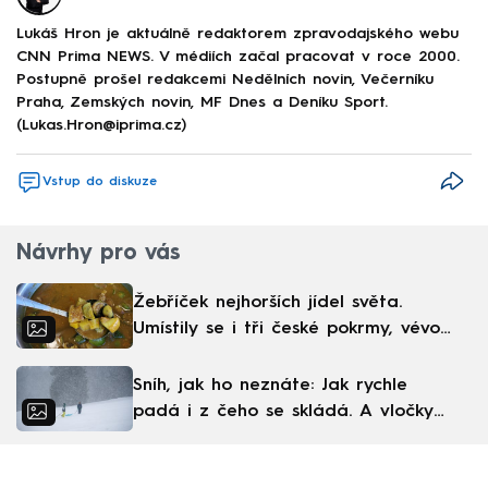
Lukáš Hron je aktuálně redaktorem zpravodajského webu
CNN Prima NEWS. V médiích začal pracovat v roce 2000.
Postupně prošel redakcemi Nedělních novin, Večerníku
Praha, Zemských novin, MF Dnes a Deníku Sport.
(Lukas.Hron@iprima.cz)
Vstup do diskuze
Návrhy pro vás
Žebříček nejhorších jídel světa.
Umístily se i tři české pokrmy, vévodí
skandinávská kuchyně
Sníh, jak ho neznáte: Jak rychle
padá i z čeho se skládá. A vločky
nejsou bílé