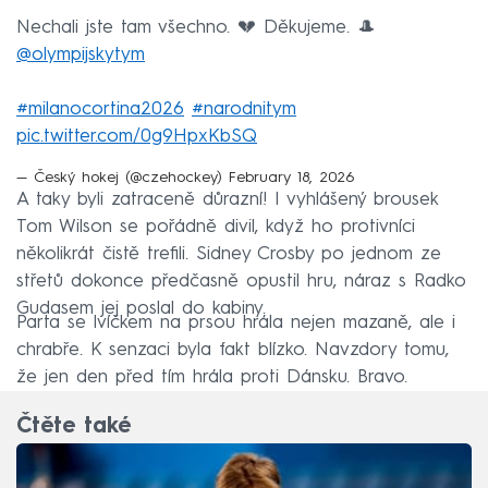
Nechali jste tam všechno. 💔 Děkujeme. 🎩
@olympijskytym
#milanocortina2026
#narodnitym
pic.twitter.com/0g9HpxKbSQ
— Český hokej (@czehockey)
February 18, 2026
A taky byli zatraceně důrazní! I vyhlášený brousek
Tom Wilson se pořádně divil, když ho protivníci
několikrát čistě trefili. Sidney Crosby po jednom ze
střetů dokonce předčasně opustil hru, náraz s Radko
Gudasem jej poslal do kabiny.
Parta se lvíčkem na prsou hrála nejen mazaně, ale i
chrabře. K senzaci byla fakt blízko. Navzdory tomu,
že jen den před tím hrála proti Dánsku. Bravo.
Čtěte také