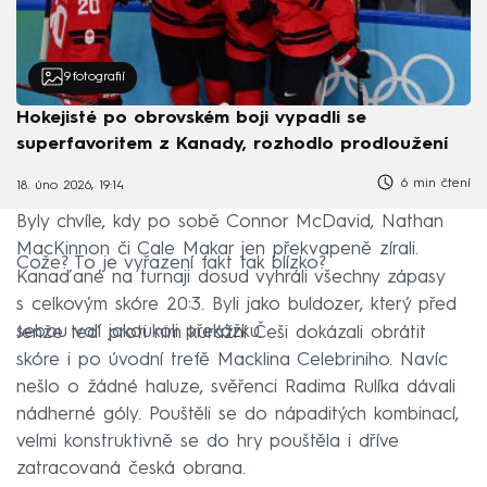
9
fotografií
Hokejisté po obrovském boji vypadli se
superfavoritem z Kanady, rozhodlo prodloužení
6 min čtení
18. úno 2026, 19:14
Byly chvíle, kdy po sobě Connor McDavid, Nathan
MacKinnon či Cale Makar jen překvapeně zírali.
Cože? To je vyřazení fakt tak blízko?
Kanaďané na turnaji dosud vyhráli všechny zápasy
s celkovým skóre 20:3. Byli jako buldozer, který před
sebou valí jakoukoli překážku.
Jenže teď proti nim kurážní Češi dokázali obrátit
skóre i po úvodní trefě Macklina Celebriniho. Navíc
nešlo o žádné haluze, svěřenci Radima Rulíka dávali
nádherné góly. Pouštěli se do nápaditých kombinací,
velmi konstruktivně se do hry pouštěla i dříve
zatracovaná česká obrana.