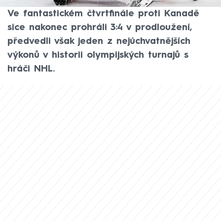
hrají. Jak jim chybí zápal, jak jsou zranitelní.
Ve fantastickém čtvrtfinále proti Kanadě
sice nakonec prohráli 3:4 v prodloužení,
předvedli však jeden z nejúchvatnějších
výkonů v historii olympijských turnajů s
hráči NHL.