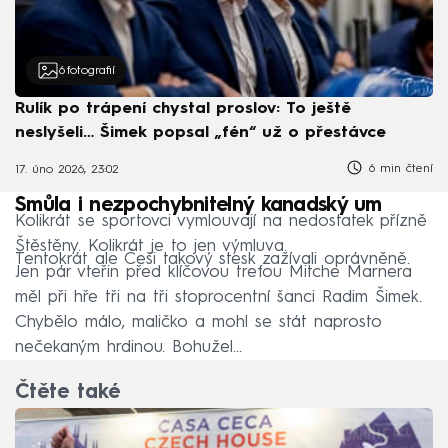
6
fotografií
Rulík po trápení chystal proslov: To ještě
neslyšeli… Šimek popsal „fén“ už o přestávce
6 min čtení
17. úno 2026, 23:02
Smůla i nezpochybnitelný kanadský um
Kolikrát se sportovci vymlouvají na nedostatek přízně
Štěstěny. Kolikrát je to jen výmluva.
Tentokrát ale Češi takový stesk zažívali oprávněně.
Jen pár vteřin před klíčovou trefou Mitche Marnera
měl při hře tři na tři stoprocentní šanci Radim Šimek.
Chybělo málo, maličko a mohl se stát naprosto
nečekaným hrdinou. Bohužel…
Čtěte také