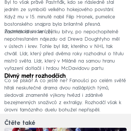
Byl to však právě Pastrňák, kdo se následně stal
jedním ze symbolů velkého hokejového povstání.
Když mu v 15. minutě nabil Filip Hronek, pumelice
bostonského snajpra byla brilantně přesná.
Znamenala vedení 2:1.
Pastrňák dřel i ve zbytku bitvy, po nepochopitelně
nepotrestaném nájezdu od Drewa Doughtyho měl
v ústech i krev. Tohle byl lídr, kterého v NHL tak
chválí. Lídr, který před dvěma roky rozhodnul o titulu
mistrů světa. Lídr, který v Miláně na samou hranu
vyřazení dotlačil i hrdou McDavidovu partu.
Divný metr rozhodčích
Co se píská? A co ještě ne? Fanoušci po celém světě
hltali neskutečné drama dvou našláplých týmů,
sledovali znamenité výkony hvězd i zdánlivě
bezejmenných snaživců z extraligy. Rozhodčí však k
úrovni famózního duelu bohužel nepřispěli.
Čtěte také