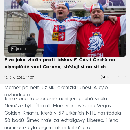
6
fotografií
Pivo jako zločin proti lidskosti? Části Čechů na
olympiádě vadí Corona, stěžují si na sítích
6 min čtení
13. úno 2026, 14:57
Marner po něm už sílu okamžiku unesl. A bylo
rozhodnuto.
Jenže ona to současně není jen pouhá smůla.
Nemůže být. Útočník Marner je hvězdou Vegas
Golden Knights, která v 57 utkáních NHL nastřádala
58 bodů. Šimek hraje za extraligový Liberec, i jeho
nominace byla argumentem kritiků pro