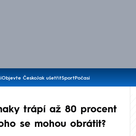
í
Objevte Česko
Jak ušetřit
Sport
Počasí
naky trápí až 80 procent
oho se mohou obrátit?