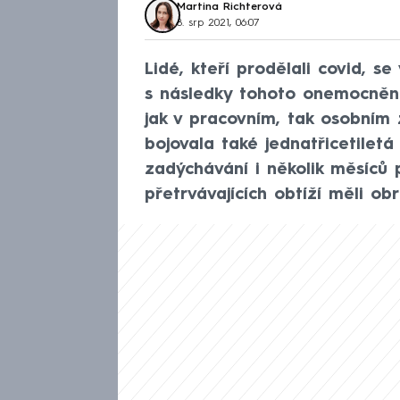
Martina Richterová
8. srp 2021, 06:07
Lidé, kteří prodělali covid, s
s následky tohoto onemocnění
jak v pracovním, tak osobním 
bojovala také jednatřicetiletá
zadýchávání i několik měsíců 
přetrvávajících obtíží měli obr