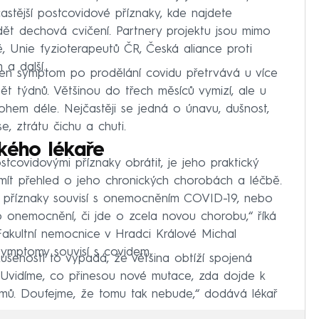
častější postcovidové příznaky, kde najdete
t dechová cvičení. Partnery projektu jsou mimo
 Unie fyzioterapeutů ČR, Česká aliance proti
a další.
den symptom po prodělání covidu přetrvává u více
t týdnů. Většinou do třech měsíců vymizí, ale u
nohem déle. Nejčastěji se jedná o únavu, dušnost,
e, ztrátu čichu a chuti.
kého lékaře
tcovidovými příznaky obrátit, je jeho praktický
 mít přehled o jeho chronických chorobách a léčbě.
é příznaky souvisí s onemocněním COVID-19, nebo
 onemocnění, či jde o zcela novou chorobu,“ říká
akultní nemocnice v Hradci Králové Michal
 symptomy souvisí s covidem.
ušeností to vypadá, že většina obtíží spojená
„Uvidíme, co přinesou nové mutace, zda dojde k
lémů. Doufejme, že tomu tak nebude,“ dodává lékař