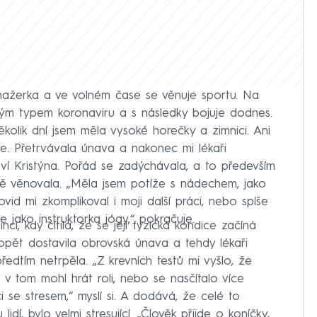
nažerka a ve volném čase se věnuje sportu. Na
ým typem koronaviru a s následky bojuje dodnes.
kolik dní jsem měla vysoké horečky a zimnici. Ani
ře. Přetrvávala únava a nakonec mi lékaři
áví Kristýna. Pořád se zadýchávala, a to především
vně věnovala. „Měla jsem potíže s nádechem, jako
id mi zkomplikoval i moji další práci, nebo spíše
 jako instruktorka jógy,“ pokračuje.
nci, kdy cítila, že se její fyzická kondice začíná
pět dostavila obrovská únava a tehdy lékaři
předtím netrpěla. „Z krevních testů mi vyšlo, že
 tom mohl hrát roli, nebo se nasčítalo více
 se stresem,“ myslí si. A dodává, že celé to
lidí, bylo velmi stresující. „Člověk přijde o koníčky,