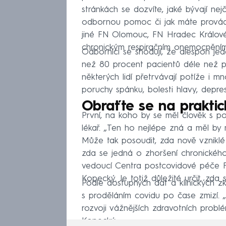
stránkách se dozvíte, jaké bývají nej
odbornou pomoc či jak máte provádě
jiné FN Olomouc, FN Hradec Králové,
chronickým respiračním onemocněním 
Odborníci se shodují, že alespoň je
než 80 procent pacientů déle než pě
některých lidí přetrvávají potíže i m
poruchy spánku, bolesti hlavy, depres
Obraťte se na praktic
První, na koho by se měl člověk s pos
lékař. „Ten ho nejlépe zná a měl by
Může tak posoudit, zda nově vznikl
zda se jedná o zhoršení chronického
vedoucí Centra postcovidové péče F
Kopecký. Je totiž důležité určit, zda
Podle dostupných dat a klinických zk
s proděláním covidu po čase zmizí. 
rozvoji vážnějších zdravotních prob
Kopecký.