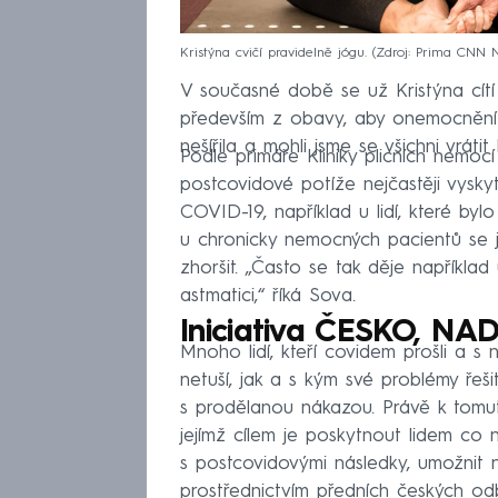
Kristýna cvičí pravidelně jógu.
Zdroj: Prima CNN N
V současné době se už Kristýna cítí
především z obavy, aby onemocnění z
nešířila a mohli jsme se všichni vrátit
Podle primáře Kliniky plicních nemo
postcovidové potíže nejčastěji vysk
COVID-19, například u lidí, které by
u chronicky nemocných pacientů se
zhoršit. „Často se tak děje napříkla
astmatici,“ říká Sova.
Iniciativa ČESKO, NAD
Mnoho lidí, kteří covidem prošli a s 
netuší, jak a s kým své problémy řešit
s prodělanou nákazou. Právě k tomuto
jejímž cílem je poskytnout lidem co n
s postcovidovými následky, umožnit 
prostřednictvím předních českých o