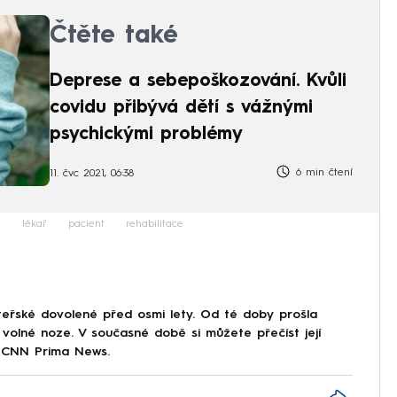
Čtěte také
Deprese a sebepoškozování. Kvůli
covidu přibývá dětí s vážnými
psychickými problémy
6 min čtení
11. čvc 2021, 06:38
a
lékař
pacient
rehabilitace
eřské dovolené před osmi lety. Od té doby prošla
 volné noze. V současné době si můžete přečíst její
a CNN Prima News.