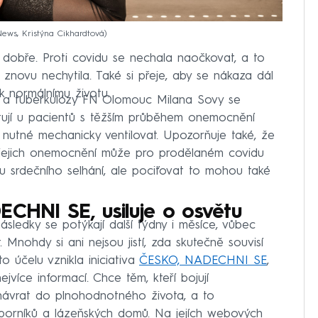
ews, Kristýna Cikhardtová
 dobře. Proti covidu se nechala naočkovat, a to
novu nechytila. Také si přeje, aby se nákaza dál
 k normálnímu životu.
cí a tuberkulózy FN Olomouc Milana Sovy se
ytují u pacientů s těžším průběhem onemocnění
lo nutné mechanicky ventilovat. Upozorňuje také, že
 jejich onemocnění může pro prodělaném covidu
d u srdečního selhání, ale pociťovat to mohou také
ECHNI SE, usiluje o osvětu
následky se potýkají další týdny i měsíce, vůbec
. Mnohdy si ani nejsou jistí, zda skutečně souvisí
 účelu vznikla iniciativa
ČESKO, NADECHNI SE
,
ejvíce informací. Chce těm, kteří bojují
návrat do plnohodnotného života, a to
dborníků a lázeňských domů. Na jejích webových