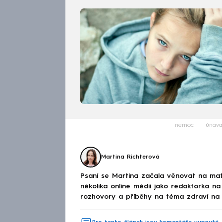
nemoc
únav
Martina Richterová
Psaní se Martina začala věnovat na mat
několika online médii jako redaktorka na
rozhovory a příběhy na téma zdraví n