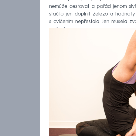
nemůže cestovat a pořád jenom slyší k
stačilo jen doplnit železo a hodnoty 
s cvičením nepřestala. Jen musela zv
cvičení.