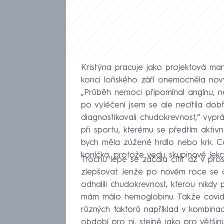
Kristýna pracuje jako projektová ma
konci loňského září onemocněla nov
„Průběh nemoci připomínal angínu, ně
po vyléčení jsem se ale necítila dob
diagnostikovali chudokrevnost,“ vypr
při sportu, kterému se předtím akti
bych měla zúžené hrdlo nebo krk. Cov
koníčka, protože vedu skupinové lekce
Trochu lépe se začala cítit až v prosi
zlepšovat. Jenže po novém roce se o
odhalili chudokrevnost, kterou nikdy 
mám málo hemoglobinu. Takže covid v
různých faktorů například v kombinaci
období pro ni, stejně jako pro většinu 