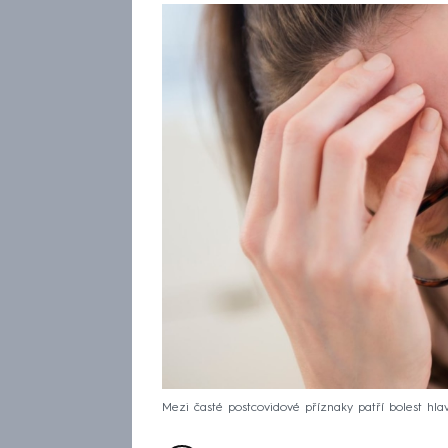
Mezi časté postcovidové příznaky patří bolest hlavy