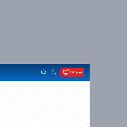
TV živě