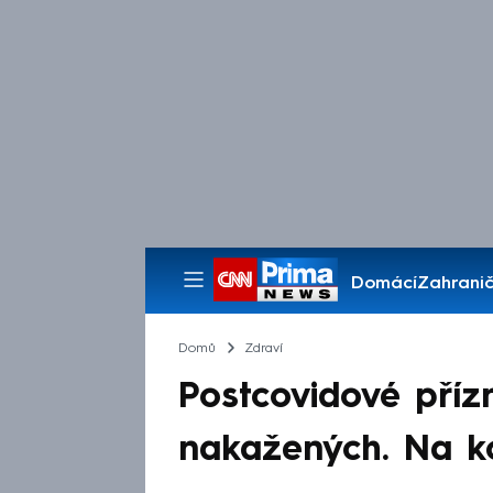
Domácí
Zahranič
Pořady
Domů
Zdraví
Postcovidové příz
nakažených. Na k