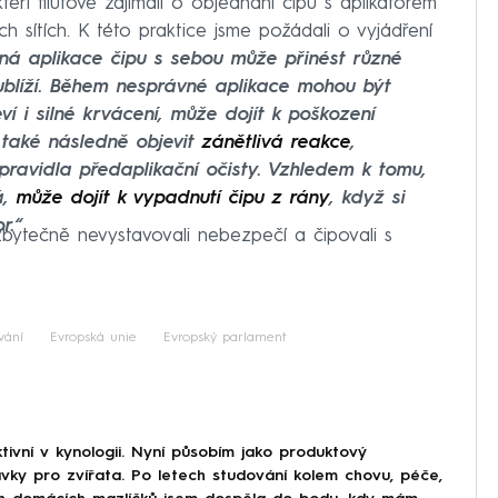
eří filutové zajímali o objednání čipu s aplikátorem
ch sítích. K této praktice jsme požádali o vyjádření
á aplikace čipu s sebou může přinést různé
 ublíží. Během nesprávné aplikace mohou být
ví i silné krvácení, může dojít k poškození
 také následně objevit
zánětlivá reakce
,
ravidla předaplikační očisty. Vzhledem k tomu,
á,
může dojít k vypadnutí čipu z rány
, když si
r.“
zbytečně nevystavovali nebezpečí a čipovali s
vání
Evropská unie
Evropský parlament
ivní v kynologii. Nyní působím jako produktový
pravky pro zvířata. Po letech studování kolem chovu, péče,