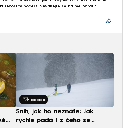
ch domácích mazlíčků jsem dospěla do bodu, kdy mám
kušenostmi podělit. Neváhejte se na mě obrátit.
31
fotografií
Sníh, jak ho neznáte: Jak
ké
rychle padá i z čeho se