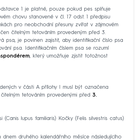
odstavce 1 je platné, pouze pokud pes splňuje
vém chovu stanovené v čl. 17 odst. 1 předpisu
ínkách pro neobchodní přesuny zvířat v zájmovém
načen čitelným tetováním provedeným před 3.
psa, je povinen zajistit, aby identifikační číslo psa
ní psa. Identifikačním číslem psa se rozumí
anspondérem
, který umožňuje zjistit totožnost
ených v části A přílohy I musí být označena
ě čitelným tetováním provedenými před
3.
(Canis lupus familiaris) Kočky (Felis silvestris catus)
m dnem druhého kalendářního měsíce následujícího