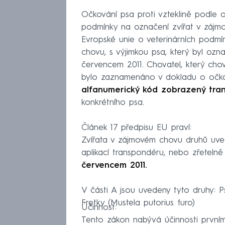
Očkování psa proti vzteklině podle 
podmínky na označení zvířat v zájmo
Evropské unie o veterinárních podm
chovu, s výjimkou psa, který byl oz
červencem 2011. Chovatel, který chová 
bylo zaznamenáno v dokladu o očková
alfanumerický kód zobrazený tr
konkrétního psa.
Článek 17 předpisu EU praví:
Zvířata v zájmovém chovu druhů uved
aplikací transpondéru, nebo zřeteln
červencem 2011.
V části A jsou uvedeny tyto druhy: Psi 
Fretky (Mustela putorius furo)
Účinnost:
Tento zákon nabývá účinnosti první