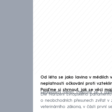
Od léta se jako lavina v médiích v
neplatnosti očkování proti vztekli
Pojďme si shrnout, jak se věci mají
Legislativní rámec (nebojte se, v dal
Dle Nařízení Evropského parlament
o neobchodních přesunech zvířat v
veterinárního zákona, v části první se