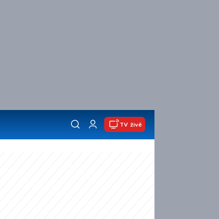
TV živě