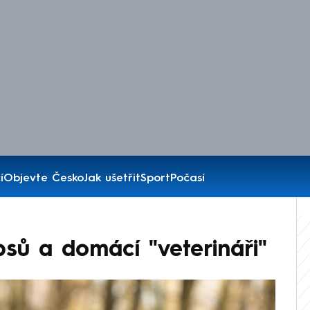
í
Objevte Česko
Jak ušetřit
Sport
Počasí
psů a domácí "veterináři"