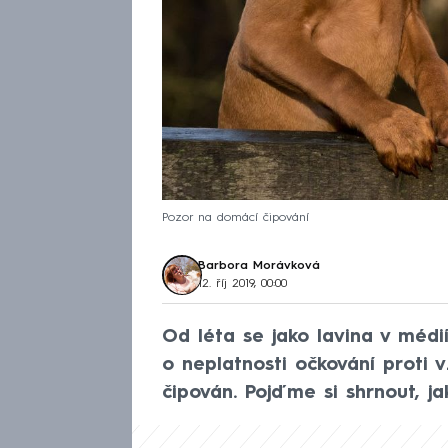
Pozor na domácí čipování
Barbora Morávková
12. říj 2019, 00:00
Od léta se jako lavina v médií
o neplatnosti očkování proti v
čipován. Pojďme si shrnout, ja