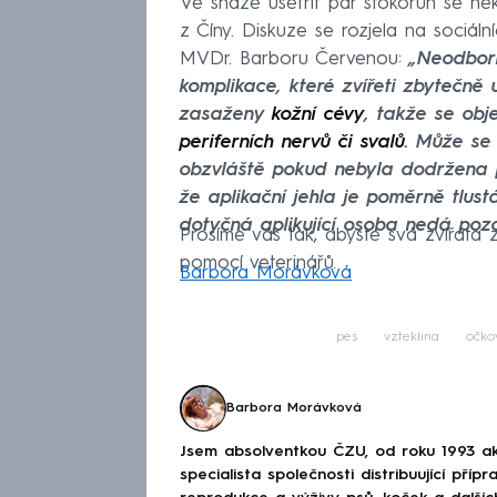
Ve snaze ušetřit pár stokorun se někt
z Číny. Diskuze se rozjela na sociální
MVDr. Barboru Červenou:
„Neodborn
komplikace, které zvířeti zbytečně
zasaženy
kožní cévy
, takže se obje
periferních nervů či svalů
. Může se
obzvláště pokud nebyla dodržena p
že aplikační jehla je poměrně tlust
dotyčná aplikující osoba nedá pozo
Prosíme vás tak, abyste svá zvířata 
pomocí veterinářů.
Barbora Morávková
pes
vzteklina
očko
Barbora Morávková
Jsem absolventkou ČZU, od roku 1993 akt
specialista společnosti distribuující pří