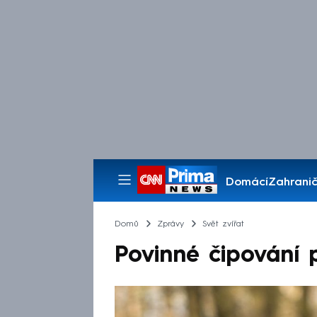
Domácí
Zahranič
Pořady
Domů
Zprávy
Svět zvířat
Povinné čipování 