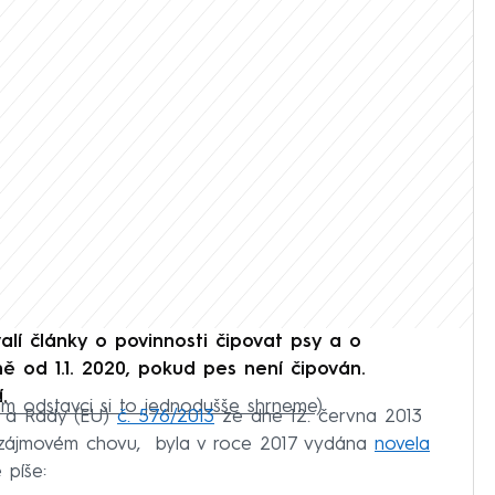
alí články o povinnosti čipovat psy a o
ně od 1.1. 2020, pokud pes není čipován.
.
ším odstavci si to jednodušše shrneme)
u a Rady (EU)
č. 576/2013
ze dne 12. června 2013
 zájmovém chovu, byla v roce 2017 vydána
novela
 píše: