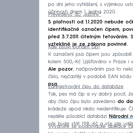
po dni jeho vyhlášení, s výjimkou ust
účinnosti dnem 1. ledna 2020.
Převedeno do „lidštiny“
S platností od 1.1.2020 nebude očk
identifikačně označen čipem, pov
před 3.7.2011 čitelným tetováním. 
vzteklině je ze zákona povinné.
Kde psovi pořídím čip?
K označení psa čipem jsou způsobilí 
kolem 500,-Kč (zjišťováno v Praze i 
Ale pozor
, načipováním psa to nekonč
číslo, nejčastěji v podobě EAN kódu
psa.
Zaregistrování čipu do databáze
Tak, pes má čip a vy dobrý pocit, že
aby číslo čipu bylo zavedeno
do da
krádeže apod nikdo neidentifikuje. Č
nejdéle působící databázi
Národní re
vás bude stát 198,-Kč a vše jde udě
Vyvarujte se podomácké aplikace č