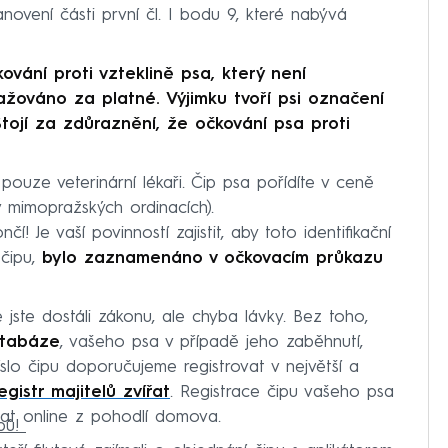
anovení části první čl. I bodu 9, které nabývá
ování proti vzteklině psa, který není
ažováno za platné. Výjimku tvoří psi označení
Stojí za zdůraznění, že očkování psa proti
pouze veterinární lékaři. Čip psa pořídíte v ceně
v mimopražských ordinacích).
í! Je vaší povinností zajistit, aby toto identifikační
 čipu,
bylo zaznamenáno v očkovacím průkazu
 jste dostáli zákonu, ale chyba lávky. Bez toho,
tabáze
, vašeho psa v případě jeho zaběhnutí,
íslo čipu doporučujeme registrovat v největší a
gistr majitelů zvířat
. Registrace čipu vašeho psa
lat online z pohodlí domova.
ipů!