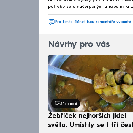
reprodukce a výživy psů, koček a další
potřebu se s načerpanými znalostmi a z
Pro tento článek jsou komentáře vypnuté
Návrhy pro vás
5
fotografií
Žebříček nejhorších jídel
světa. Umístily se i tři čes