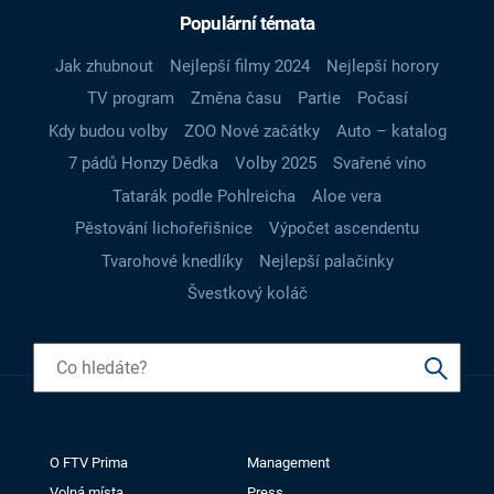
Populární témata
Jak zhubnout
Nejlepší filmy 2024
Nejlepší horory
TV program
Změna času
Partie
Počasí
Kdy budou volby
ZOO Nové začátky
Auto – katalog
7 pádů Honzy Dědka
Volby 2025
Svařené víno
Tatarák podle Pohlreicha
Aloe vera
Pěstování lichořeřišnice
Výpočet ascendentu
Tvarohové knedlíky
Nejlepší palačinky
Švestkový koláč
O FTV Prima
Management
Volná místa
Press