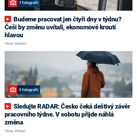
7 fotografií
Budeme pracovat jen čtyři dny v týdnu?
Češi by změnu uvítali, ekonomové kroutí
hlavou
Téma: Domácí
9 fotografií
Sledujte RADAR: Česko čeká deštivý závěr
pracovního týdne. V sobotu přijde náhlá
změna
Téma: Počasí