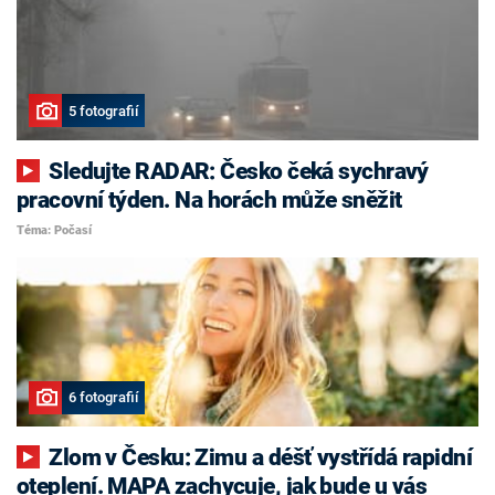
5 fotografií
Sledujte RADAR: Česko čeká sychravý
pracovní týden. Na horách může sněžit
Téma: Počasí
6 fotografií
Zlom v Česku: Zimu a déšť vystřídá rapidní
oteplení. MAPA zachycuje, jak bude u vás