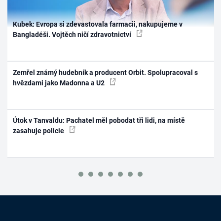
Kubek: Evropa si zdevastovala farmacii, nakupujeme v
Bangladéši. Vojtěch ničí zdravotnictví
Zemřel známý hudebník a producent Orbit. Spolupracoval s
hvězdami jako Madonna a U2
Útok v Tanvaldu: Pachatel měl pobodat tři lidi, na místě
zasahuje policie