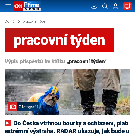
Domů
pracovní týden
pracovní týden
Výpis příspěvků ke štítku
„pracovní týden“
7 fotografií
Do Česka vtrhnou bouřky a ochlazení, platí
extrémní výstraha. RADAR ukazuje, jak bude u