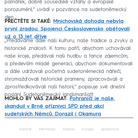
památek, dobré sousedské vztahy a evropské
porozumění,“ uvádí v pozvánce na sudetoněmecký
den.
PŘEČTĚTE SI TAKÉ:
Mnichovská dohoda nebyla
první zradou. Spojenci Československo obětovali
už o 13 let dříve
„Předáváme dále naši kulturu, naše tradice a zvyky a
historické znalosti. K tomu patří, abychom uchovávali
naše kroje, předávali naši hudbu a tance zájemcům,
a především mladé generaci, abychom dokumentovali
a dále udržovali početná sudetoněmecká nářečí,
shromažďovali historické prameny, zpracovávali a
zprostředkovávali naši historii,“ popisuje své dnešní
poslání Sudetoněmecký landsmanšaft.
MOHLO BY VÁS ZAJÍMAT:
Pohraničí je naše,
skandují v Brně příznivci SPD před akcí
sudetských Němců. Dorazil i Okamura
Failed to fetch
historie
Německo
tradice
Evropa
společnost