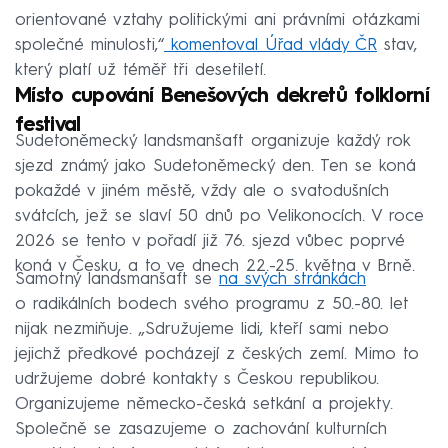
orientované vztahy politickými ani právními otázkami
společné minulosti,“
komentoval Úřad vlády ČR
stav,
který platí už téměř tři desetiletí.
Místo cupování Benešových dekretů folklorní
festival
Sudetoněmecký landsmanšaft organizuje každý rok
sjezd známý jako Sudetoněmecký den. Ten se koná
pokaždé v jiném městě, vždy ale o svatodušních
svátcích, jež se slaví 50 dnů po Velikonocích. V roce
2026 se tento v pořadí již 76. sjezd vůbec poprvé
koná v Česku, a to ve dnech 22.-25. května v Brně.
Samotný landsmanšaft se
na svých stránkách
o radikálních bodech svého programu z 50.-80. let
nijak nezmiňuje. „Sdružujeme lidi, kteří sami nebo
jejichž předkové pocházejí z českých zemí. Mimo to
udržujeme dobré kontakty s Českou republikou.
Organizujeme německo-česká setkání a projekty.
Společně se zasazujeme o zachování kulturních