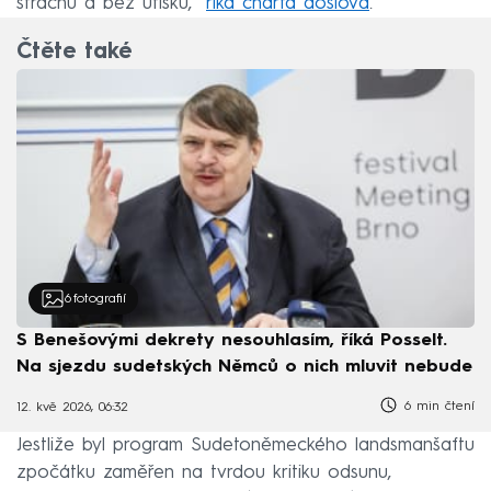
strachu a bez útisku,“
říká charta doslova
.
Čtěte také
6
fotografií
S Benešovými dekrety nesouhlasím, říká Posselt.
Na sjezdu sudetských Němců o nich mluvit nebude
6 min čtení
12. kvě 2026, 06:32
Jestliže byl program Sudetoněmeckého landsmanšaftu
zpočátku zaměřen na tvrdou kritiku odsunu,