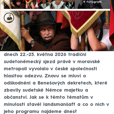
9 fotografií
Miroslav Honsů
17. kvě 2026, 14:18
Rozhodnutí sudetoněmeckého
landsmanšaftu využít pozvání brněnské
organizace Meeting Brno a uspořádat ve
dnech 22.-25. května 2026 tradiční
sudetoněmecký sjezd právě v moravské
metropoli vyvolalo v české společnosti
hlasitou odezvu. Znovu se mluví o
odškodnění a Benešových dekretech, které
zbavily sudetské Němce majetku a
občanství. Jak se k těmto tématům v
minulosti stavěl landsmanšaft a co o nich v
jeho programu najdeme dnes?