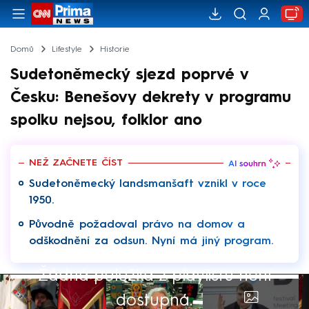
Domů
Lifestyle
Historie
Sudetoněmecký sjezd poprvé v
Česku: Benešovy dekrety v programu
spolku nejsou, folklor ano
NEŽ ZAČNETE ČÍST
Sudetoněmecký landsmanšaft vznikl v roce
1950.
Původně požadoval právo na domov a
odškodnění za odsun. Nyní má jiný program.
Žádná položka z playlistu není
dostupná.