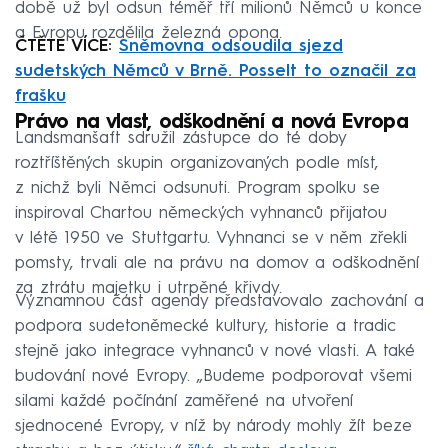
době už byl odsun téměř tří milionů Němců u konce
a Evropu rozdělila železná opona.
ČTĚTE VÍCE:
Sněmovna odsoudila sjezd
sudetských Němců v Brně. Posselt to označil za
frašku
Právo na vlast, odškodnění a nová Evropa
Landsmanšaft sdružil zástupce do té doby
roztříštěných skupin organizovaných podle míst,
z nichž byli Němci odsunuti. Program spolku se
inspiroval Chartou německých vyhnanců přijatou
v létě 1950 ve Stuttgartu. Vyhnanci se v něm zřekli
pomsty, trvali ale na právu na domov a odškodnění
za ztrátu majetku i utrpěné křivdy.
Významnou část agendy představovalo zachování a
podpora sudetoněmecké kultury, historie a tradic
stejně jako integrace vyhnanců v nové vlasti. A také
budování nové Evropy. „Budeme podporovat všemi
silami každé počínání zaměřené na utvoření
sjednocené Evropy, v níž by národy mohly žít beze