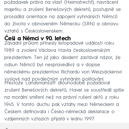
požadavek práva na vlast (Heimatrecht), navrácení
majetku a zrušení Benešových dekretů, postupně se
prosadila orientace na zapojení vyhnaných Němců
do života v obnoveném Německu (SRN) a obnovu
vztahů s Československem.
Češi a Němci v 90. letech
Zásadní průlom přinesly listopadové události roku
1989 a zvolení Václava Havla československým
prezidentem. Ten již jako disident zastával názor, že
odsun Němců byl nespravedlivý a v dopise
německému prezidentovi Richardu von Weizsäckerovi
vyslovil nad poválečným vyhnáním politování.
Přestože Landsmanšaft dlouhodobě požadoval
zrušení Benešových dekretů, Havel se soustředil spíše
na morální smíření než na právní rušení aktů z roku
1945. V tomto duchu pak vztahy mezi Německem a
Českem definovala i Česko-německá deklarace o
vzájemných vztazích přijatá v lednu 1997.