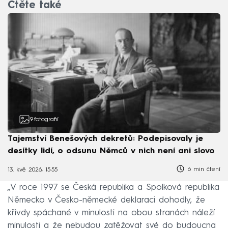
Čtěte také
9
fotografií
Tajemství Benešových dekretů: Podepisovaly je
desítky lidí, o odsunu Němců v nich není ani slovo
6 min čtení
13. kvě 2026, 15:55
„V roce 1997 se Česká republika a Spolková republika
Německo v Česko-německé deklaraci dohodly, že
křivdy spáchané v minulosti na obou stranách náleží
minulosti a že nebudou zatěžovat své do budoucna