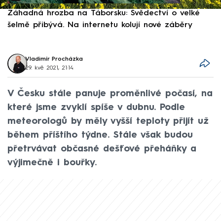
Záhadná hrozba na Táborsku: Svědectví o velké
S
šelmě přibývá. Na internetu kolují nové záběry
d
Vladimír Procházka
29. kvě 2021, 21:14
V Česku stále panuje proměnlivé počasí, na
které jsme zvyklí spíše v dubnu. Podle
meteorologů by měly vyšší teploty přijít už
během příštího týdne. Stále však budou
přetrvávat občasné dešťové přeháňky a
výjimečně i bouřky.