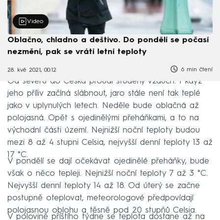
Video
Oblačno, chladno a deštivo. Do pondělí se počasí
nezmění, pak se vrátí letní teploty
6 min čtení
28. kvě 2021, 00:12
Od severu do Česka proudí studený vzduch. I když
jeho příliv začíná slábnout, jaro stále není tak teplé
jako v uplynulých letech. Neděle bude oblačná až
polojasná. Opět s ojedinělými přeháňkami, a to na
východní části území. Nejnižší noční teploty budou
mezi 8 až 4 stupni Celsia, nejvyšší denní teploty 13 až
17 °C.
V pondělí se dají očekávat ojedinělé přeháňky, bude
však o něco tepleji. Nejnižší noční teploty 7 až 3 °C.
Nejvyšší denní teploty 14 až 18. Od úterý se začne
postupně oteplovat, meteorologové předpovídají
polojasnou oblohu a těsně pod 20 stupňů Celsia.
V polovině příštího týdne se teplota dostane až na