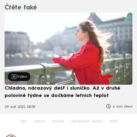
Čtěte také
Video
Chladno, nárazový déšť i sluníčko. Až v druhé
polovině týdne se dočkáme letních teplot
6 min čtení
29. kvě 2021, 08:59
léto
počasí
bouřka
předpověď počasí
déšť