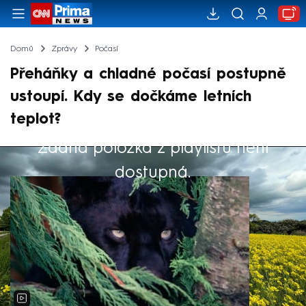
Domů
Zprávy
Počasí
Přeháňky a chladné počasí postupně
ustoupí. Kdy se dočkáme letních
teplot?
Žádná položka z playlistu není
Výběr redakce
dostupná.