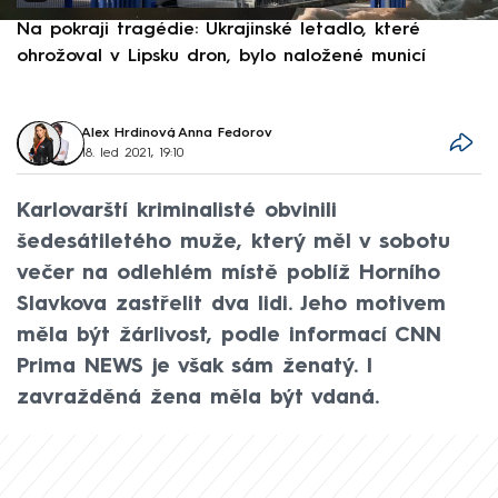
Na pokraji tragédie: Ukrajinské letadlo, které
P
ohrožoval v Lipsku dron, bylo naložené municí
e
Alex Hrdinová
,
Anna Fedorov
18. led 2021, 19:10
Karlovarští kriminalisté obvinili
šedesátiletého muže, který měl v sobotu
večer na odlehlém místě poblíž Horního
Slavkova zastřelit dva lidi. Jeho motivem
měla být žárlivost, podle informací CNN
Prima NEWS je však sám ženatý. I
zavražděná žena měla být vdaná.