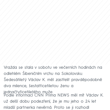
Vražda se stala v sobotu ve večerních hodinách na
odlehlém Šibeničním vrchu na Sokolovsku.
Šedesátiletý Václav K. měl zastřelit pravděpodobně
dva milence, šestatřicetiletou ženu a
jednačtyřicetiletého muže.
Podle informací CNN Prima NEWS měl mít Václav K.
už delší dobu podezření, že je mu jeho o 24 let
mladší partnerka nevěrná. Proto se ji rozhodl