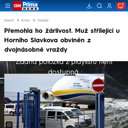
Domů
Krimi
Vraždy
Přemohla ho žárlivost. Muž střílející u
Horního Slavkova obviněn z
dvojnásobné vraždy
Žádná položka z playlistu není
Výběr redakce
dostupná.