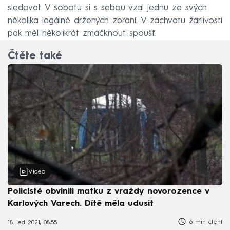
sledovat. V sobotu si s sebou vzal jednu ze svých
několika legálně držených zbraní. V záchvatu žárlivosti
pak měl několikrát zmáčknout spoušť.
Čtěte také
Video
Policisté obvinili matku z vraždy novorozence v
Karlových Varech. Dítě měla udusit
6 min čtení
18. led 2021, 08:55