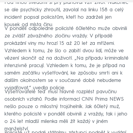
Pod tíhou svědomí si prý plánoval vzít život. Nakonec
se ale psychicky zhroutil, zavolal na linku 158 a celý
incident popsal policistům, kteří ho zadrželi jen
kousek od místa činu.
V pondělí odpoledne policisté 60letého muže obvinili
ze zvlášť závažného zločinu vraždy. V případě
prokázání viny mu hrozí 15 až 20 let za mřížemi.
Vzhledem k tomu, že šlo o zabití dvou lidí, může ve
vězení skončit až na doživotí. „Na případu kriminalisté
intenzivně pracují. Vzhledem k tomu, že je případ na
samém začátku vyšetřování, ke způsobu smrti ani k
dalším okolnostem se v současné době nebudeme
vyjadřovat,“ uvedla policie.
Vyšetřovatelé teď musí hlavně rozplést pavučinu
osobních vztahů. Podle informací CNN Prima NEWS
nešlo pouze o milostný trojúhelník. Jak 60letý muž,
kterého policisté v pondělí obvinili z vraždy, tak i jeho
o 24 let mladší milenka měli žít každý v jiném
manželství.
Policisté už podali státnímu zástupci podnět k vydání