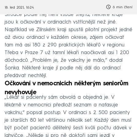
6 min čtení
18. led 2021, 16:24
Situace podle něj není všude stejná, některé kraje
jsou k očkování v ordinacích vstřícnější než jiné.
Například ve Zlínském kraji spustili pilotní projekt jedné
až dvou ordinací v každém okrese, zájem očkovat
tam má asi 180 z 290 praktických lékařů v regionu.
Třeba v Praze 7 už tamní lékaři naočkovali asi 1 200
důchodců. „Problém je, že vakcíny je málo,“ dodal
Šonka. Některé kraje jí podle něj dál do ordinací
předávat nechtějí.
Očkování v nemocnicích některým seniorům
nevyhovuje
„Lékař si pacienty sám obvolá a objedná je. V
lékárně v nemocnici předloží seznam a nafasuje
vakcínu,“ popsal postup. V ordinaci s 2 500 pacienty
je starších 80 let většinou několik set. Každý den musí
být počet pacientů dělitelný šesti kvůli počtu dávek v
lahvičce. „Někde si pro ně doktoři sami jezdí v