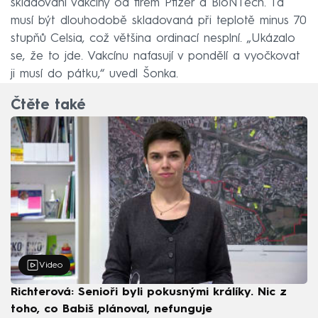
skladování vakcíny od firem Pfizer a BioNTech. Ta
musí být dlouhodobě skladovaná při teplotě minus 70
stupňů Celsia, což většina ordinací nesplní. „Ukázalo
se, že to jde. Vakcínu nafasují v pondělí a vyočkovat
ji musí do pátku,“ uvedl Šonka.
Čtěte také
Video
Richterová: Senioři byli pokusnými králíky. Nic z
toho, co Babiš plánoval, nefunguje