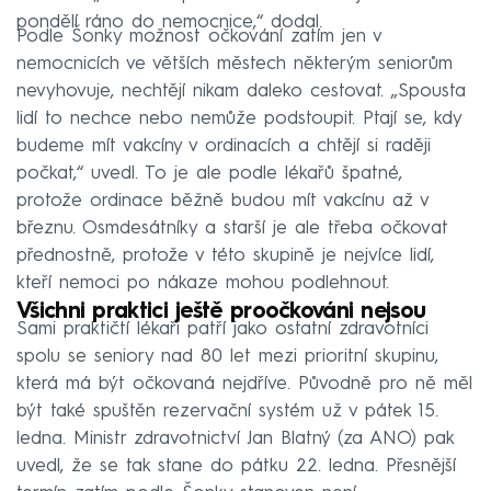
pondělí ráno do nemocnice,“ dodal.
Podle Šonky možnost očkování zatím jen v
nemocnicích ve větších městech některým seniorům
nevyhovuje, nechtějí nikam daleko cestovat. „Spousta
lidí to nechce nebo nemůže podstoupit. Ptají se, kdy
budeme mít vakcíny v ordinacích a chtějí si raději
počkat,“ uvedl. To je ale podle lékařů špatné,
protože ordinace běžně budou mít vakcínu až v
březnu. Osmdesátníky a starší je ale třeba očkovat
přednostně, protože v této skupině je nejvíce lidí,
kteří nemoci po nákaze mohou podlehnout.
Všichni praktici ještě proočkováni nejsou
Sami praktičtí lékaři patří jako ostatní zdravotníci
spolu se seniory nad 80 let mezi prioritní skupinu,
která má být očkovaná nejdříve. Původně pro ně měl
být také spuštěn rezervační systém už v pátek 15.
ledna. Ministr zdravotnictví Jan Blatný (za ANO) pak
uvedl, že se tak stane do pátku 22. ledna. Přesnější