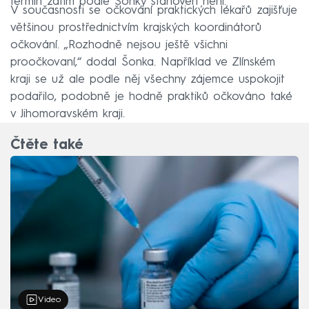
termín zatím podle Šonky stanoven není.
V současnosti se očkování praktických lékařů zajišťuje
většinou prostřednictvím krajských koordinátorů
očkování. „Rozhodně nejsou ještě všichni
proočkovaní,“ dodal Šonka. Například ve Zlínském
kraji se už ale podle něj všechny zájemce uspokojit
podařilo, podobně je hodně praktiků očkováno také
v Jihomoravském kraji.
Čtěte také
Video