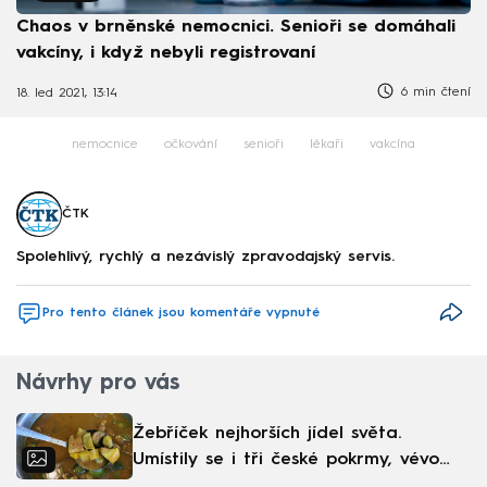
Chaos v brněnské nemocnici. Senioři se domáhali
vakcíny, i když nebyli registrovaní
6 min čtení
18. led 2021, 13:14
nemocnice
očkování
senioři
lékaři
vakcína
ČTK
Spolehlivý, rychlý a nezávislý zpravodajský servis.
Pro tento článek jsou komentáře vypnuté
Návrhy pro vás
Žebříček nejhorších jídel světa.
Umístily se i tři české pokrmy, vévodí
skandinávská kuchyně