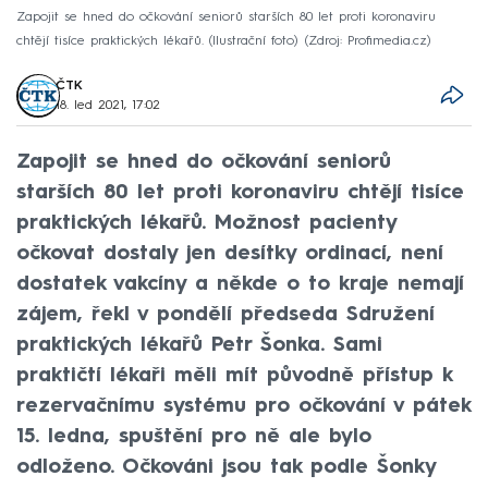
Zapojit se hned do očkování seniorů starších 80 let proti koronaviru
chtějí tisíce praktických lékařů. (Ilustrační foto)
Zdroj: Profimedia.cz
ČTK
18. led 2021, 17:02
Zapojit se hned do očkování seniorů
starších 80 let proti koronaviru chtějí tisíce
praktických lékařů. Možnost pacienty
očkovat dostaly jen desítky ordinací, není
dostatek vakcíny a někde o to kraje nemají
zájem, řekl v pondělí předseda Sdružení
praktických lékařů Petr Šonka. Sami
praktičtí lékaři měli mít původně přístup k
rezervačnímu systému pro očkování v pátek
15. ledna, spuštění pro ně ale bylo
odloženo. Očkováni jsou tak podle Šonky