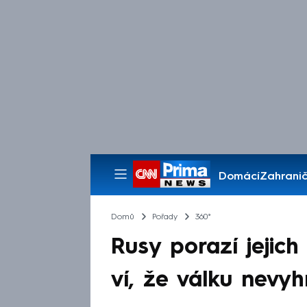
Domácí
Zahranič
Pořady
Domů
Pořady
360°
Rusy porazí jejich
ví, že válku nevyh