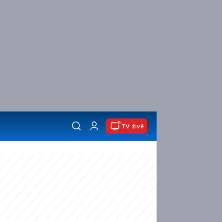
TV živě