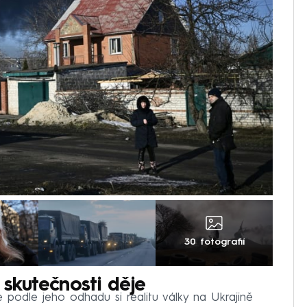
30 fotografií
 skutečnosti děje
e podle jeho odhadu si realitu války na Ukrajině