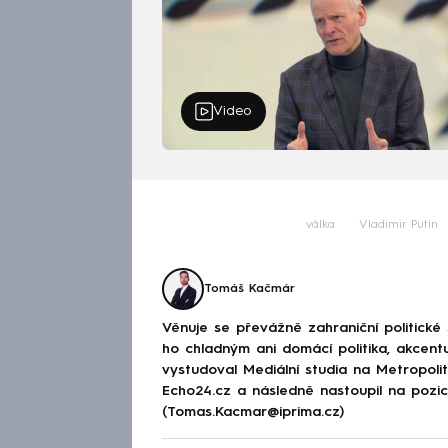
Video
válka
Vladimir Putin
Tomáš Kačmár
Věnuje se převážně zahraniční politické
ho chladným ani domácí politika, akcent
vystudoval Mediální studia na Metropolitn
Echo24.cz a následně nastoupil na poz
(Tomas.Kacmar@iprima.cz)