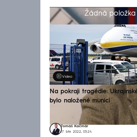
Žádná položka z
Výběr redakce
Video
Na pokraji tragédie: Ukrajinsk
bylo naložené municí
Tomáš Kačmár
17. bře 2022, 05:24