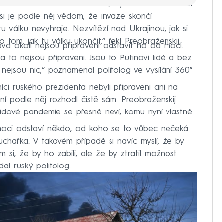
jí kritikou současného režimu, v jehož čele řadu let
ž si je podle něj vědom, že invaze skončí
u válku nevyhraje. Nezvítězí nad Ukrajinou, jak si
 tom, jak tu válku ukončit,“ řekl Preobraženskij.
ova okolí nejsou připraveni odstavit ho od moci.
na to nejsou připraveni. Jsou to Putinovi lidé a bez
 nejsou nic,“ poznamenal politolog ve vysílání 360°
níci ruského prezidenta nebyli připraveni ani na
ní podle něj rozhodl čistě sám. Preobraženskij
idové pandemie se přesně neví, komu nyní vlastně
moci odstaví někdo, od koho se to vůbec nečeká.
chařka. V takovém případě si navíc myslí, že by
m si, že by ho zabili, ale že by ztratil možnost
dal ruský politolog.