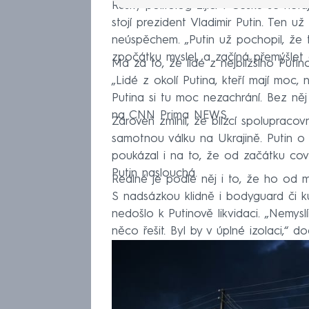
Ruský politolog žijící v Česku se neta
stojí prezident Vladimir Putin. Ten u
neúspěchem. „Putin už pochopil, že t
zpočátku myslel, a začíná přemýšlet o
Má za to, že lidé z nejbližšího Putin
„Lidé z okolí Putina, kteří mají moc, 
Putina si tu moc nezachrání. Bez něj
na CNN Prima NEWS.
Zároveň zmínil, že blízcí spolupracov
samotnou válku na Ukrajině. Putin o 
poukázal i na to, že od začátku cov
Putin naslouchá.
Reálné je podle něj i to, že ho od 
S nadsázkou klidně i bodyguard či ku
nedošlo k Putinově likvidaci. „Nemyslí
něco řešit. Byl by v úplné izolaci,“ do