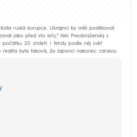
zila ruská korupce. Ukrajinci by měli poděkovat
ovali jako před sto lety,“ řekl Preobraženskij s
počátku 20. století. I tehdy podle něj svět
le realita byla taková, že Japonci nakonec carskou
y