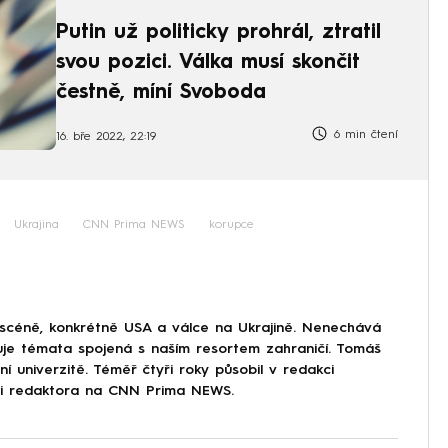
Putin už politicky prohrál, ztratil
svou pozici. Válka musí skončit
čestně, míní Svoboda
6 min čtení
16. bře 2022, 22:19
Ukrajina
CNN Prima NEWS
korupce
 scéně, konkrétně USA a válce na Ukrajině. Nenechává
uje témata spojená s naším resortem zahraničí. Tomáš
í univerzitě. Téměř čtyři roky působil v redakci
ici redaktora na CNN Prima NEWS.