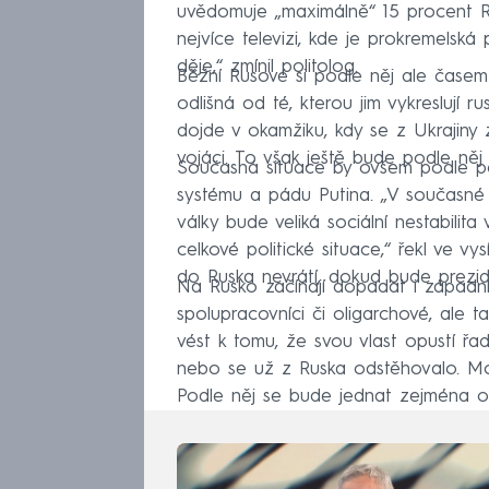
uvědomuje „maximálně“ 15 procent Ru
nejvíce televizi, kde je prokremelsk
děje,“ zmínil politolog.
Běžní Rusové si podle něj ale časem
odlišná od té, kterou jim vykreslují 
dojde v okamžiku, kdy se z Ukrajiny z
vojáci. To však ještě bude podle něj
Současná situace by ovšem podle po
systému a pádu Putina. „V současné
války bude veliká sociální nestabil
celkové politické situace,“ řekl ve 
do Ruska nevrátí, dokud bude prezid
Na Rusko začínají dopadat i západní 
spolupracovníci či oligarchové, ale
vést k tomu, že svou vlast opustí řad
nebo se už z Ruska odstěhovalo. Možn
Podle něj se bude jednat zejména o 