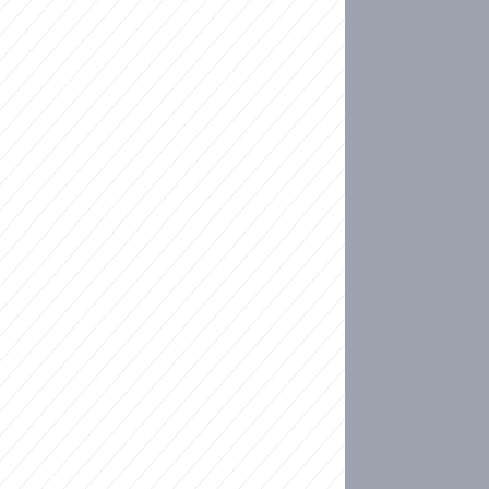
ideo
kat migranty do Česka? Sami by odešli, tvrdí exp
ické sebevraždě