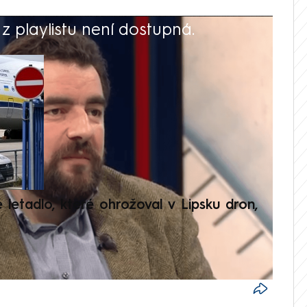
 playlistu není dostupná.
V
é letadlo, které ohrožoval v Lipsku dron,
Přilá
polit