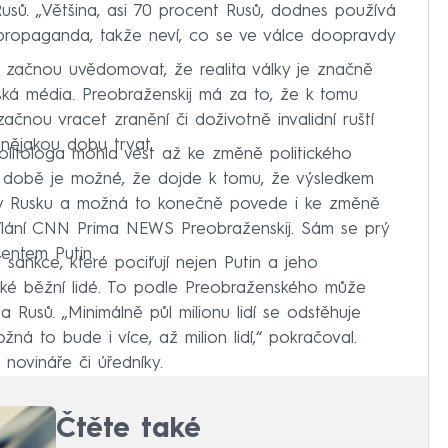
sů. „Většina, asi 70 procent Rusů, dodnes používá
á propaganda, takže neví, co se ve válce doopravdy
 začnou uvědomovat, že realita války je značně
ruská média. Preobraženskij má za to, že k tomu
ačnou vracet zranění či doživotně invalidní ruští
 nějakou dobu trvat.
litologa mohla vést až ke změně politického
 době je možné, že dojde k tomu, že výsledkem
ita v Rusku a možná to konečně povede i ke změně
vysílání CNN Prima NEWS Preobraženskij. Sám se prý
entem Putin.
sankce, které pociťují nejen Putin a jeho
 také běžní lidé. To podle Preobraženského může
a Rusů. „Minimálně půl milionu lidí se odstěhuje
á to bude i více, až milion lidí,“ pokračoval.
novináře či úředníky.
Čtěte také