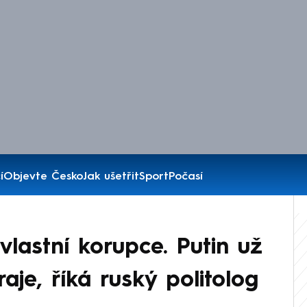
í
Objevte Česko
Jak ušetřit
Sport
Počasí
 vlastní korupce. Putin už
raje, říká ruský politolog