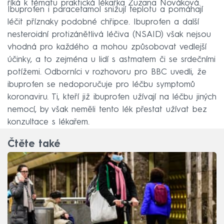
říká k tématu praktická lékařka Zuzana Nováková.
Ibuprofen i paracetamol snižují teplotu a pomáhají
léčit příznaky podobné chřipce. Ibuprofen a další
nesteroidní protizánětlivá léčiva (NSAID) však nejsou
vhodná pro každého a mohou způsobovat vedlejší
účinky, a to zejména u lidí s astmatem či se srdečními
potížemi. Odborníci v rozhovoru pro BBC uvedli, že
ibuprofen se nedoporučuje pro léčbu symptomů
koronaviru. Ti, kteří již ibuprofen užívají na léčbu jiných
nemocí, by však neměli tento lék přestat užívat bez
konzultace s lékařem.
Čtěte také