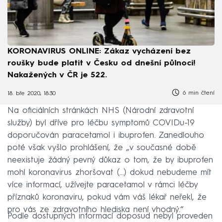
KORONAVIRUS ONLINE: Zákaz vycházení bez
roušky bude platit v Česku od dnešní půlnoci!
Nakažených v ČR je 522.
6 min čtení
18. bře 2020, 18:30
Na oficiálních stránkách NHS (Národní zdravotní
služby) byl dříve pro léčbu symptomů COVIDu-19
doporučován paracetamol i ibuprofen. Zanedlouho
poté však vyšlo prohlášení, že „v současné době
neexistuje žádný pevný důkaz o tom, že by ibuprofen
mohl koronavirus zhoršovat (...) dokud nebudeme mít
více informací, užívejte paracetamol v rámci léčby
příznaků koronaviru, pokud vám váš lékař neřekl, že
pro vás ze zdravotního hlediska není vhodný.“
Podle dostupných informací doposud nebyl proveden