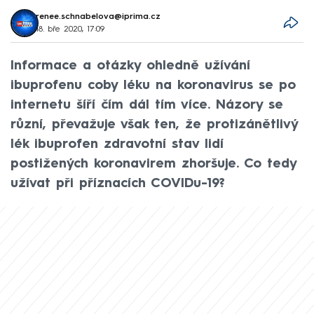
renee.schnabelova@iprima.cz
18. bře 2020, 17:09
Informace a otázky ohledně užívání
ibuprofenu coby léku na koronavirus se po
internetu šíří čím dál tím více. Názory se
různí, převažuje však ten, že protizánětlivý
lék ibuprofen zdravotní stav lidí
postižených koronavirem zhoršuje. Co tedy
užívat při příznacích COVIDu-19?