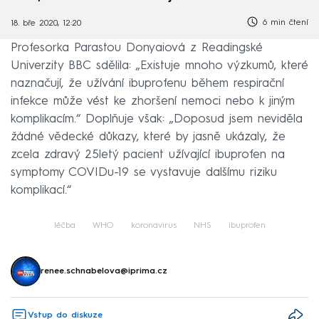
6 min čtení
18. bře 2020, 12:20
Profesorka Parastou Donyaiová z Readingské
Univerzity BBC sdělila: „Existuje mnoho výzkumů, které
naznačují, že užívání ibuprofenu během respirační
infekce může vést ke zhoršení nemoci nebo k jiným
komplikacím.“ Doplňuje však: „Doposud jsem neviděla
žádné vědecké důkazy, které by jasně ukázaly, že
zcela zdravý 25letý pacient užívající ibuprofen na
symptomy COVIDu-19 se vystavuje dalšímu riziku
komplikací.“
léčba
WHO
koronavirus
NHS
ibuprofen
renee.schnabelova@iprima.cz
Vstup do diskuze