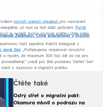
chválení
nových unijních předpisů
pro navracení
elegálně, už nyní se řeší další zpřísnění.
Portál
nců je nynější forma azylové politiky stále málo.
, napsal Zelenskyj. Chce pokračovat v útocích
eyenovou tlačí zejména frakční kolegové z
 deník Bild
. „Potřebujeme redukovat množství
ě si myslím, že maximum 300 tisíc lidí za rok pro
e proveditelné,“ uvedl pro Bild poslanec Detlef Seif
stará o azylovou a migrační politiku.
Čtěte také
Ostrý střet o migrační pakt:
Okamura mluvil o podrazu na