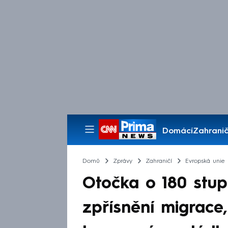
Domácí
Zahranič
Pořady
Domů
Zprávy
Zahraničí
Evropská unie
Otočka o 180 stup
zpřísnění migrace,