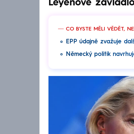
Leyenové zavládl
CO BYSTE MĚLI VĚDĚT, N
EPP údajně zvažuje další
Německý politik navrhuje