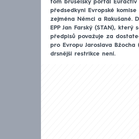
tom bruselský portál Euractiv 
předsedkyni Evropské komise 
zejména Němci a Rakušané. Da
EPP Jan Farský (STAN), který
předpisů považuje za dostate
pro Evropu Jaroslava Bžocha 
drsnější restrikce není.