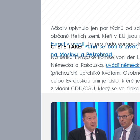
Ačkoliv uplynulo jen pár týdnů od s
občanů třetích zemí, kteří v EU jsou n
Euractiv uvedl
, že pro řadu europosla
ČTĚTE TAKÉ:
Putin se bojí o život
na Moskvu a Petrohrad
Na šéfku Evropské komise von der L
Německa a Rakouska,
uvádí německý
(příchozích) uprchlíků kvótami. Osobn
celou Evropskou unii je číslo, které j
z vládní CDU/CSU, který se ve frakci 