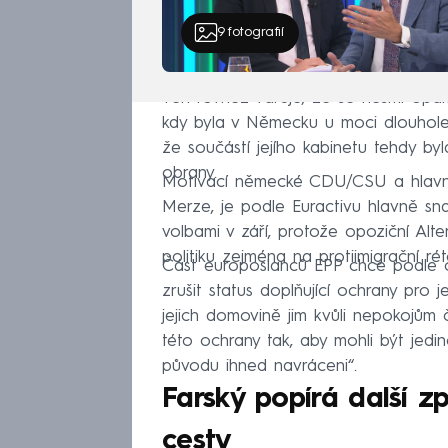
9
fotografií
Ten rovněž varuje, že se nesmí opak
kdy byla v Německu u moci dlouholet
že součástí jejího kabinetu tehdy by
obrany.
Motivací německé CDU/CSU a hlavně 
Merze, je podle Euractivu hlavně sna
volbami v září, protože opoziční Alte
politiku zejména na protiimigrační réto
Část europoslanců EPP chce podle 
zrušit status doplňující ochrany pro j
jejich domovině jim kvůli nepokojům 
této ochrany tak, aby mohli být jedin
původu ihned navráceni“.
Farský popírá další zp
cesty