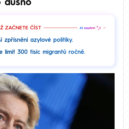
o dusno
EŽ ZAČNETE ČÍST
 zpřísnění azylové politiky.
 limit 300 tisíc migrantů ročně.