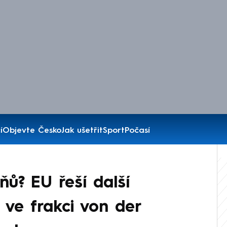
í
Objevte Česko
Jak ušetřit
Sport
Počasí
ňů? EU řeší další
 ve frakci von der