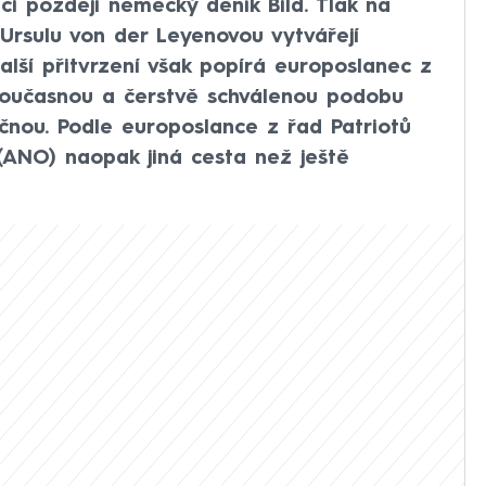
či později německý deník Bild. Tlak na
Ursulu von der Leyenovou vytvářejí
lší přitvrzení však popírá europoslanec z
 současnou a čerstvě schválenou podobu
čnou. Podle europoslance z řad Patriotů
(ANO) naopak jiná cesta než ještě