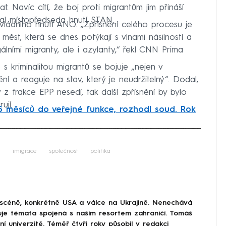
t. Navíc cítí, že boj proti migrantům jim přináší
odal místopředseda hnutí STAN.
 vládního hnutí ANO. „Zpřísnění celého procesu je
 měst, která se dnes potýkají s vlnami násilností a
lními migranty, ale i azylanty,“ řekl CNN Prima
 kriminalitou migrantů se bojuje „nejen v
í a reaguje na stav, který je neudržitelný“. Dodal,
z frakce EPP nesedí, tak další zpřísnění by bylo
ují.
 měsíců do veřejné funkce, rozhodl soud. Rok
iled to fetch
a
imigrace
společnost
politika
 scéně, konkrétně USA a válce na Ukrajině. Nenechává
uje témata spojená s naším resortem zahraničí. Tomáš
í univerzitě. Téměř čtyři roky působil v redakci