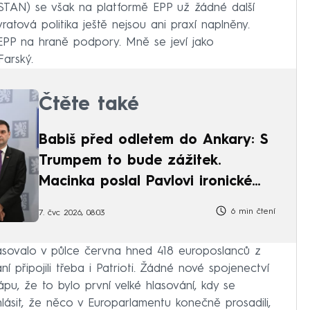
STAN) se však na platformě EPP už žádné další
ratová politika ještě nejsou ani praxí naplněny.
 EPP na hraně podpory. Mně se jeví jako
arský.
Čtěte také
Babiš před odletem do Ankary: S
Trumpem to bude zážitek.
Macinka poslal Pavlovi ironické
přání
6 min čtení
7. čvc 2026, 08:03
lasovalo v půlce června hned 418 europoslanců z
í připojili třeba i Patrioti. Žádné nové spojenectví
u, že to bylo první velké hlasování, kdy se
ohlásit, že něco v Europarlamentu konečně prosadili,