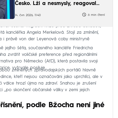
Česko. Lži a nesmysly, reagoval
Kupka
6 min čtení
14. čvn 2026, 11:40
ovat scénář migrační krize před zhruba dekádou,
á kancléřka Angela Merkelová. Stojí za zmínění,
la i právě von der Leyenová coby ministryně
jejího šéfa, současného kancléře Friedricha
ha zvrátit voličské preference před regionálními
rnativa pro Německo (AfD), která postavila svoji
rice, vytrvale posiluje.
obou zmíněných zpravodajských portálů hlavně
edince, kteří nejsou označováni jako uprchlíci, ale v
či válce hrozí újma na zdraví. Snahou je zrušení
ci „po skončení občanské války v zemi jejich
řísnění, podle Bžocha není jiné