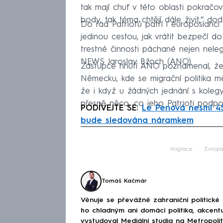
tak mají chuť v této oblasti pokračova
body, tak téma chtějí dále živit,“ d
Do řad Patriotů patří i europoslanci
jedinou cestou, jak vrátit bezpečí do
trestné činnosti páchané nejen nelegá
NEWS Jaroslav Bžoch (ANO).
Zástupce hnutí ANO poznamenal, že s
Německu, kde se migrační politika měn
že i když u žádných jednání s kolegy 
přesně něco, co jeho Patrioti podpor
PODÍVEJTE SE:
Le Penová nesmí 45
bude sledována náramkem
Fa
migrace
Evrop
Tomáš Kačmár
Věnuje se převážně zahraniční politické
ho chladným ani domácí politika, akcent
vystudoval Mediální studia na Metropolitn