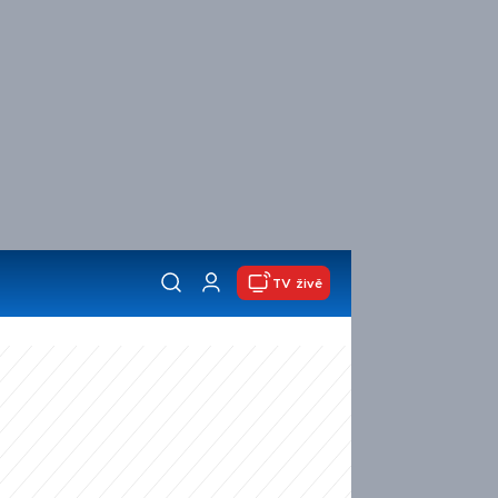
TV živě