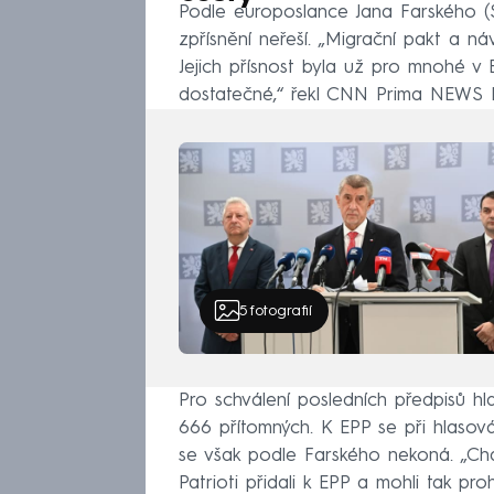
Podle europoslance Jana Farského (
zpřísnění neřeší. „Migrační pakt a náv
Jejich přísnost byla už pro mnohé v
dostatečné,“ řekl CNN Prima NEWS F
5
fotografií
Pro schválení posledních předpisů h
666 přítomných. K EPP se při hlasován
se však podle Farského nekoná. „Cháp
Patrioti přidali k EPP a mohli tak pr