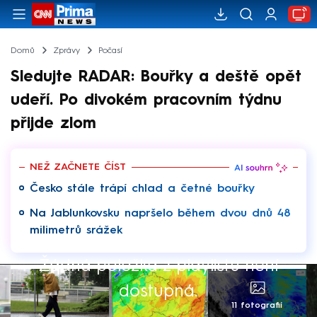
Domů
Zprávy
Počasí
Sledujte RADAR: Bouřky a deště opět
udeří. Po divokém pracovním týdnu
přijde zlom
NEŽ ZAČNETE ČÍST
Česko stále trápí chlad a četné bouřky
Na Jablunkovsku napršelo během dvou dnů 48
milimetrů srážek
Žádná položka z playlistu není
dostupná.
11 fotografií