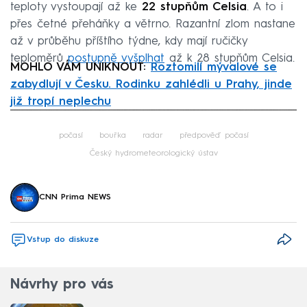
teploty vystoupají až ke
22 stupňům Celsia
. A to i
přes četné přeháňky a větrno. Razantní zlom nastane
až v průběhu příštího týdne, kdy mají ručičky
teploměrů
postupně vyšplhat
až k 28 stupňům Celsia.
MOHLO VÁM UNIKNOUT:
Roztomilí mývalové se
zabydlují v Česku. Rodinku zahlédli u Prahy, jinde
již tropí neplechu
Failed to fetch
počasí
bouřka
radar
předpověď počasí
Český hydrometeorologický ústav
CNN Prima NEWS
Vstup do diskuze
Návrhy pro vás