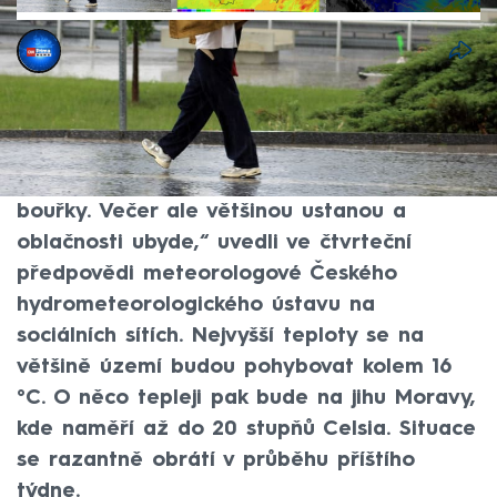
CNN Prima NEWS
11. čvn 2026, 07:52
V Česku bude nadále panovat chladné
počasí, zatažená obloha a deště. „Během
dne se vyskytnou četné přeháňky nebo i
bouřky. Večer ale většinou ustanou a
oblačnosti ubyde,“ uvedli ve čtvrteční
předpovědi meteorologové Českého
hydrometeorologického ústavu na
sociálních sítích. Nejvyšší teploty se na
většině území budou pohybovat kolem 16
°C. O něco tepleji pak bude na jihu Moravy,
kde naměří až do 20 stupňů Celsia. Situace
se razantně obrátí v průběhu příštího
týdne.