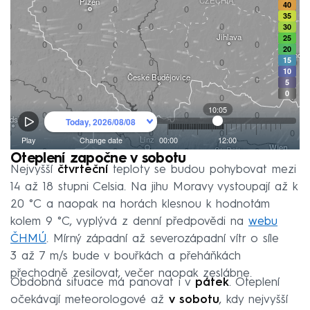
Oteplení započne v sobotu
Nejvyšší
čtvrteční
teploty se budou pohybovat mezi
14 až 18 stupni Celsia. Na jihu Moravy vystoupají až k
20 °C a naopak na horách klesnou k hodnotám
kolem 9 °C, vyplývá z denní předpovědi na
webu
ČHMÚ
. Mírný západní až severozápadní vítr o síle
3 až 7 m/s bude v bouřkách a přeháňkách
přechodně zesilovat, večer naopak zeslábne.
Obdobná situace má panovat i v
pátek
. Oteplení
očekávají meteorologové až
v sobotu
, kdy nejvyšší