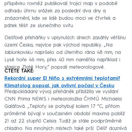
příspěvku rovněž publikovali trojici map v podobě
odhadu úhrnu srážek za poslední dva dny a
znázornění, kde se lidé budou moci ve čtvrtek a
pátek těšit ze slunečního svitu.
Dešťové přeháňky v uplynulých dnech zasáhly většinu
území Česka, nejvíce pak východ republiky. „Na
Jablunkovsku napršelo od úterního rána 48 mm, na
Lysé hoře 46 mm, přes 40 mm naměřila například i
stanice Zlaté Hory,“ popsali meteorologové.
ČTĚTE TAKÉ:
Rekordní super El Niño s extrémními teplotami?
Klimatolog popsal, jak ovlivní počasí v Česku
Předpokládaný vývoj přeháněk přiblížila ve vysílání
CNN Prima NEWS i meteoroložka ČHMÚ Michaela
Galářová. „Teploty se pohybují kolem 17 °C, přitom
průměrně bývají v současném období maxima poblíž
21 až 22 stupňů Celsia. Tudíž je stále podprůměrně
chladno. Na mnohých místech také prší. Déšť doznívá