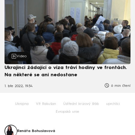
Video
Ukrajinci žádající o víza tráví hodiny ve frontách.
Na některé se ani nedostane
6 min čtení
1. bře 2022, 19:34
Ukrajina
Vít Rakušan
Ústřední krizový štáb
uprchlíci
Evropská unie
Renáta Bohuslavová