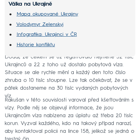
Válka na Ukrajině
Mapa okupované Ukrajiny
Volodymyr Zelenskyj
Infografika: Ukrajinci v ČR
Historie konfliktu
Dodal, že celkem se už registrovalo nejméně 32 tisíc
Ukrajinců a 22 z toho už dostalo pobytová víza.
Situace se ale rychle mění a každý den toto číslo
zhruba o 10 tisíc stoupne. Lze tak očekávat, že se v
pátek dostaneme na 30 tisíc vydaných pobytových
víz.
Rakušan v této souvislosti varoval před kšeftováním s
vízy. Podle něj se objevují informace, že jsou
Ukrajincům víza nabízena za úplatu až třeba 20 tisíc
korun. Vyzval každého, kdo na takový případ narazí,
aby kontaktoval policii na lince 158, jelikož se jedná o
trestný čin.