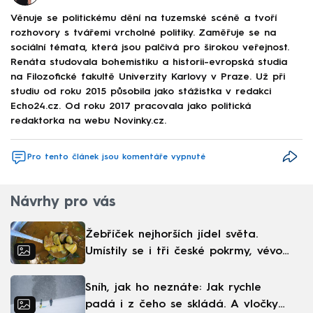
Věnuje se politickému dění na tuzemské scéně a tvoří
rozhovory s tvářemi vrcholné politiky. Zaměřuje se na
sociální témata, která jsou palčivá pro širokou veřejnost.
Renáta studovala bohemistiku a historii-evropská studia
na Filozofické fakultě Univerzity Karlovy v Praze. Už při
studiu od roku 2015 působila jako stážistka v redakci
Echo24.cz. Od roku 2017 pracovala jako politická
redaktorka na webu Novinky.cz.
Pro tento článek jsou komentáře vypnuté
Návrhy pro vás
Žebříček nejhorších jídel světa.
Umístily se i tři české pokrmy, vévodí
skandinávská kuchyně
Sníh, jak ho neznáte: Jak rychle
padá i z čeho se skládá. A vločky