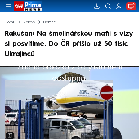
Domů
Zprávy
Domácí
Rakušan: Na šmelinářskou mafii s vízy
si posvítíme. Do ČR přišlo už 50 tisíc
Ukrajinců
Žádná položka z playlistu není
Výběr redakce
dostupná.