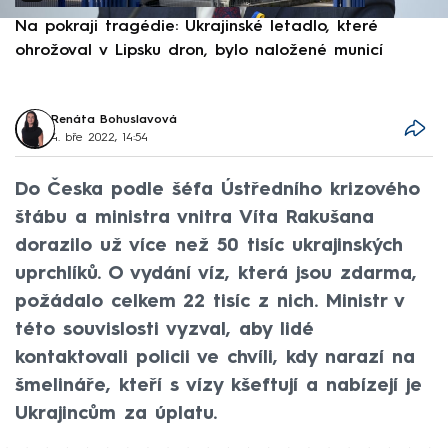
Na pokraji tragédie: Ukrajinské letadlo, které
P
ohrožoval v Lipsku dron, bylo naložené municí
e
Renáta Bohuslavová
4. bře 2022, 14:54
Do Česka podle šéfa Ústředního krizového
štábu a ministra vnitra Víta Rakušana
dorazilo už více než 50 tisíc ukrajinských
uprchlíků. O vydání víz, která jsou zdarma,
požádalo celkem 22 tisíc z nich. Ministr v
této souvislosti vyzval, aby lidé
kontaktovali policii ve chvíli, kdy narazí na
šmelináře, kteří s vízy kšeftují a nabízejí je
Ukrajincům za úplatu.