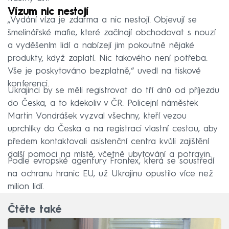
Vízum nic nestojí
„Vydání víza je zdarma a nic nestojí. Objevují se
šmelinářské mafie, které začínají obchodovat s nouzí
a vyděšením lidí a nabízejí jim pokoutně nějaké
produkty, když zaplatí. Nic takového není potřeba.
Vše je poskytováno bezplatně,“ uvedl na tiskové
konferenci.
Ukrajinci by se měli registrovat do tří dnů od příjezdu
do Česka, a to kdekoliv v ČR. Policejní náměstek
Martin Vondrášek vyzval všechny, kteří vezou
uprchlíky do Česka a na registraci vlastní cestou, aby
předem kontaktovali asistenční centra kvůli zajištění
další pomoci na místě, včetně ubytování a potravin.
Podle evropské agentury Frontex, která se soustředí
na ochranu hranic EU, už Ukrajinu opustilo více než
milion lidí.
Čtěte také