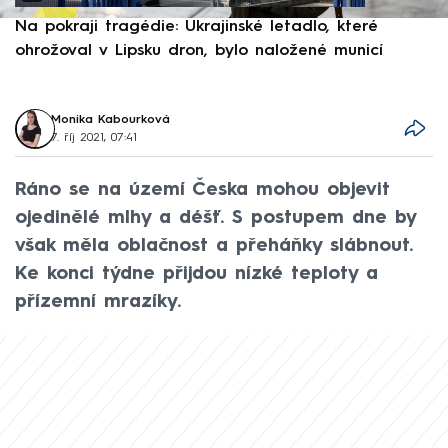
Na pokraji tragédie: Ukrajinské letadlo, které
P
ohrožoval v Lipsku dron, bylo naložené municí
e
Monika Kabourková
7. říj 2021, 07:41
Ráno se na území Česka mohou objevit
ojedinělé mlhy a déšť. S postupem dne by
však měla oblačnost a přeháňky slábnout.
Ke konci týdne přijdou nízké teploty a
přízemní mrazíky.