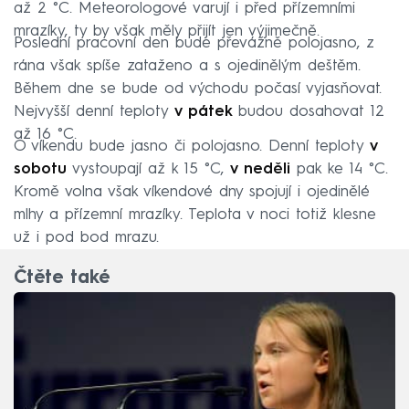
až 2 °C. Meteorologové varují i před přízemními
mrazíky, ty by však měly přijít jen výjimečně.
Poslední pracovní den bude převážně polojasno, z
rána však spíše zataženo a s ojedinělým deštěm.
Během dne se bude od východu počasí vyjasňovat.
Nejvyšší denní teploty
v pátek
budou dosahovat 12
až 16 °C.
O víkendu bude jasno či polojasno. Denní teploty
v
sobotu
vystoupají až k 15 °C,
v neděli
pak ke 14 °C.
Kromě volna však víkendové dny spojují i ojedinělé
mlhy a přízemní mrazíky. Teplota v noci totiž klesne
už i pod bod mrazu.
Čtěte také