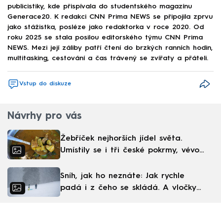
publicistiky, kde přispívala do studentského magazínu
Generace20. K redakci CNN Prima NEWS se připojila zprvu
jako stážistka, posléze jako redaktorka v roce 2020. Od
roku 2025 se stala posilou editorského týmu CNN Prima
NEWS. Mezi její záliby patří čtení do brzkých ranních hodin,
multitasking, cestování a čas trávený se zvířaty a přáteli.
Vstup do diskuze
Návrhy pro vás
Žebříček nejhorších jídel světa.
Umístily se i tři české pokrmy, vévodí
skandinávská kuchyně
Sníh, jak ho neznáte: Jak rychle
padá i z čeho se skládá. A vločky
nejsou bílé