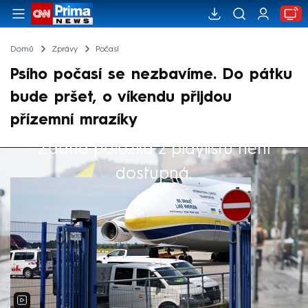
Domů
Zprávy
Počasí
Psího počasí se nezbavíme. Do pátku
bude pršet, o víkendu přijdou
přízemní mrazíky
Žádná položka z playlistu není
Výběr redakce
dostupná.