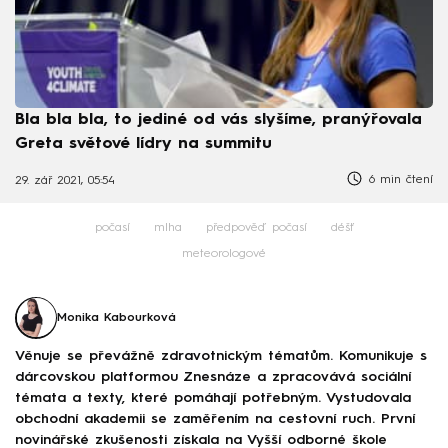
Bla bla bla, to jediné od vás slyšíme, pranýřovala
Greta světové lídry na summitu
6 min čtení
29. zář 2021, 05:54
počasí
mlha
předpověď počasí
déšť
meteorologové
Monika Kabourková
Věnuje se převážně zdravotnickým tématům. Komunikuje s
dárcovskou platformou Znesnáze a zpracovává sociální
témata a texty, které pomáhají potřebným. Vystudovala
obchodní akademii se zaměřením na cestovní ruch. První
novinářské zkušenosti získala na Vyšší odborné škole