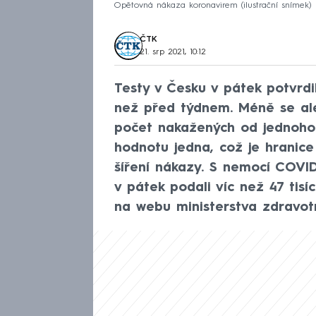
Opětovná nákaza koronavirem (ilustrační snímek)
ČTK
21. srp 2021, 10:12
Testy v Česku v pátek potvrdi
než před týdnem. Méně se ale 
počet nakažených od jednoho 
hodnotu jedna, což je hranic
šíření nákazy. S nemocí COVID-
v pátek podali víc než 47 tisí
na webu ministerstva zdravotn