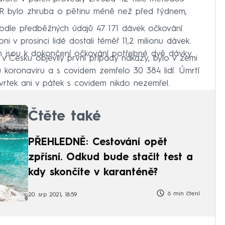
PCR bylo zhruba o pětinu méně než před týdnem,
podle předběžných údajů 47 171 dávek očkování
i v prosinci lidé dostali téměř 11,2 milionu dávek.
n jsou k dokončení očkování potřebné dvě dávky.
v Česku objevily první případy nákazy, bylo v zemi
 koronaviru a s covidem zemřelo 30 384 lidí. Úmrtí
vrtek ani v pátek s covidem nikdo nezemřel.
Čtěte také
PŘEHLEDNĚ: Cestování opět
zpřísní. Odkud bude stačit test a
kdy skončíte v karanténě?
6 min čtení
20. srp 2021, 18:59