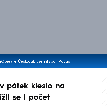
í
Objevte Česko
Jak ušetřit
Sport
Počasí
 v pátek kleslo na
žil se i počet