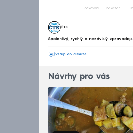
očkování
nakažení
Li
ČTK
Spolehlivý, rychlý a nezávislý zpravodajs
Vstup do diskuze
Návrhy pro vás