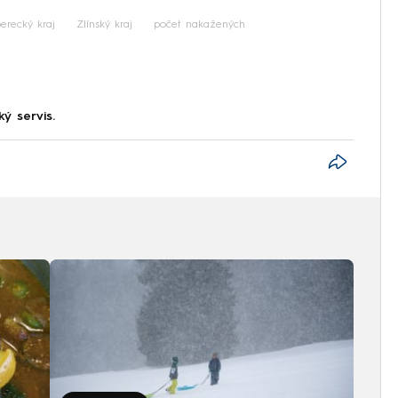
berecký kraj
Zlínský kraj
počet nakažených
ký servis.