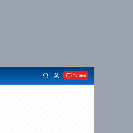
TV živě