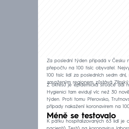
Za poslední týden připadá v Česku 
přepočtu na 100 tisíc obyvatel. Nejv
100 tisíc lidí za posledních sedm dní
zasaženým regionem zůstává Zlínský 
Z okresů je epidemická situace dál 
Hygienici tam evidují víc než 30 nov
týden. Proti tomu Přerovsko, Trutn
případy nakažení koronavirem na 100 ti
Méně se testovalo
K pátku hospitalizovaných 63 lidí je 
pacientů. Testů na koronavirus labo