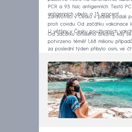
PCR a 95 tisíc antigenních. Testů 
antigenních ubylo o 15 procent.
Zdravotníci v Česku v pátek podali 
proti covidu. Od začátku vakcinace lon
U většiny v Česku používaných vakcí
Od začátku loňského března, kdy se 
potvrzeno téměř 1,68 milionu případů
za poslední týden přibylo osm, ve čt