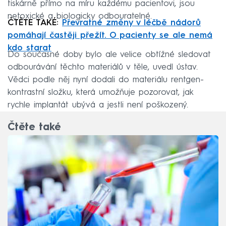
tiskárně přímo na míru každému pacientovi, jsou
netoxické a biologicky odbouratelné.
ČTĚTE TAKÉ:
Převratné změny v léčbě nádorů
pomáhají častěji přežít. O pacienty se ale nemá
kdo starat
Do současné doby bylo ale velice obtížné sledovat
odbourávání těchto materiálů v těle, uvedl ústav.
Vědci podle něj nyní dodali do materiálu rentgen-
kontrastní složku, která umožňuje pozorovat, jak
rychle implantát ubývá a jestli není poškozený.
Čtěte také