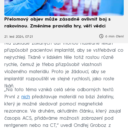
Přelomový objev může zásadně ovlivnit boj s
rakovinou. Změníme pravidla hry, věří vědci
6 min čtení
21. led 2024, 07:21
Na základě získaných dat mohou následně lékaři
přizpůsobit pacientovi implantát, aby se vstřebával co
nejrychleji. Tkáně v lidském těle totiž rostou různě
rychle, čemuž je třeba přizpůsobit vlastnosti
vloženého materiálu. Proto je žádoucí, aby se
implantát rozpouštěl ve stejné rychlosti, jako roste
tkáň.
„Na toto téma vzniká celá série odborných textů.
První z
nich
představuje materiál na bázi želatiny,
který je možné sledovat pomocí magnetické
rezonance. Ve druhém, aktuálním článku, který zaujal
časopis ACS, přidáváme možnosti zobrazení pod
rentgenem nebo na CT,“ uvedl Ondřej Groboz z