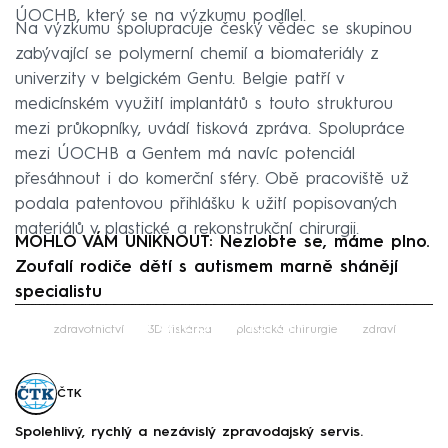
ÚOCHB, který se na výzkumu podílel.
Na výzkumu spolupracuje český vědec se skupinou
zabývající se polymerní chemií a biomateriály z
univerzity v belgickém Gentu. Belgie patří v
medicínském využití implantátů s touto strukturou
mezi průkopníky, uvádí tisková zpráva. Spolupráce
mezi ÚOCHB a Gentem má navíc potenciál
přesáhnout i do komerční sféry. Obě pracoviště už
podala patentovou přihlášku k užití popisovaných
materiálů v plastické a rekonstrukční chirurgii.
MOHLO VÁM UNIKNOUT: Nezlobte se, máme plno.
Zoufalí rodiče dětí s autismem marně shánějí
specialistu
Failed to fetch
zdravotnictví
3D tiskárna
plastická chirurgie
zdraví
ČTK
Spolehlivý, rychlý a nezávislý zpravodajský servis.