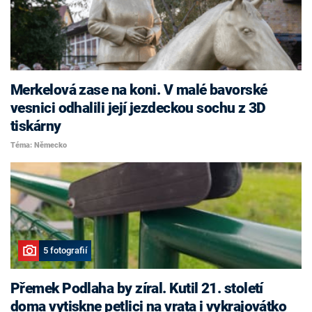
Merkelová zase na koni. V malé bavorské
vesnici odhalili její jezdeckou sochu z 3D
tiskárny
Téma: Německo
5 fotografií
Přemek Podlaha by zíral. Kutil 21. století
doma vytiskne petlici na vrata i vykrajovátko