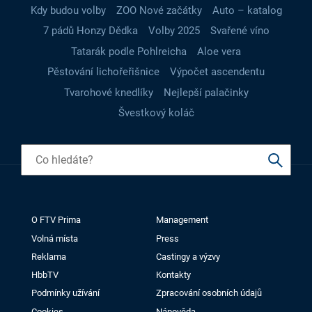
Kdy budou volby
ZOO Nové začátky
Auto – katalog
7 pádů Honzy Dědka
Volby 2025
Svařené víno
Tatarák podle Pohlreicha
Aloe vera
Pěstování lichořeřišnice
Výpočet ascendentu
Tvarohové knedlíky
Nejlepší palačinky
Švestkový koláč
O FTV Prima
Management
Volná místa
Press
Reklama
Castingy a výzvy
HbbTV
Kontakty
Podmínky užívání
Zpracování osobních údajů
Cookies
Nápověda