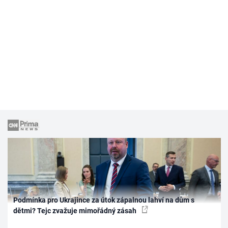
Podmínka pro Ukrajince za útok zápalnou lahví na dům s
dětmi? Tejc zvažuje mimořádný zásah