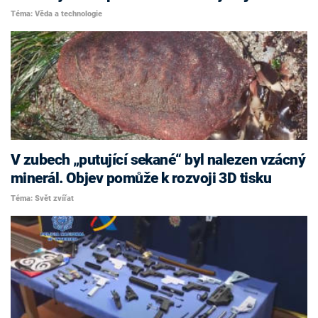
Téma: Věda a technologie
V zubech „putující sekané“ byl nalezen vzácný
minerál. Objev pomůže k rozvoji 3D tisku
Téma: Svět zvířat