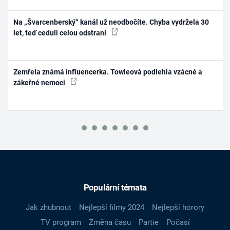
Na „Švarcenberský“ kanál už neodbočíte. Chyba vydržela 30
let, teď ceduli celou odstraní
Zemřela známá influencerka. Towleová podlehla vzácné a
zákeřné nemoci
Populární témata
Jak zhubnout
Nejlepší filmy 2024
Nejlepší horory
TV program
Změna času
Partie
Počasí