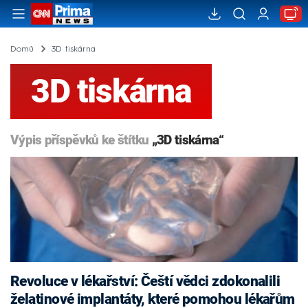
Domů
3D tiskárna
3D tiskárna
Výpis příspěvků ke štítku
„3D tiskárna“
Revoluce v lékařství: Čeští vědci zdokonalili
želatinové implantáty, které pomohou lékařům