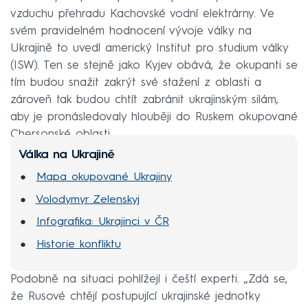
vzduchu přehradu Kachovské vodní elektrárny. Ve
svém pravidelném hodnocení vývoje války na
Ukrajině to uvedl americký Institut pro studium války
(ISW). Ten se stejně jako Kyjev obává, že okupanti se
tím budou snažit zakrýt své stažení z oblasti a
zároveň tak budou chtít zabránit ukrajinským silám,
aby je pronásledovaly hlouběji do Ruskem okupované
Chersonské oblasti.
Válka na Ukrajině
Mapa okupované Ukrajiny
Volodymyr Zelenskyj
Infografika: Ukrajinci v ČR
Historie konfliktu
Podobně na situaci pohlížejí i čeští experti. „Zdá se,
že Rusové chtějí postupující ukrajinské jednotky