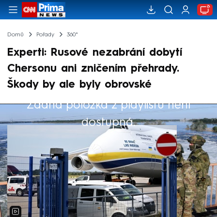
Domů
Pořady
360°
Experti: Rusové nezabrání dobytí
Chersonu ani zničením přehrady.
Škody by ale byly obrovské
Žádná položka z playlistu není
Výběr redakce
dostupná.