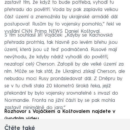
zastavit tím, že když to bude potřeba, vyhodí tu
přehradu do povětří. Voda by pak zaplavila velkou
část území a znemožnila by ukrajinské armádě dál
postupovat. Rusům by to vojensky pomohlo,“ řekl ve
vysílání CNN Prima NEWS Daniel Koštoval.
S tím souhlasil Jiří Vojáček: „Kdyby se Kachovská
přehrada protrhla, tak hlavně po levém břehu jsou
území, která jsou už teď podmáčená. Rusové mají
nevýhodu, že kdyby nádrž vyhodili do povětří,
nezatopí celý Cherson. Zatopili by ale velké území za
ním. Může se tak stát, že Ukrajinci získají Cherson, ale
nebudou moci Rusy pronásledovat dál. Z Dněpru by
se v tu chvíli stala 20 kilometrů široká řeka, jejíž
překonání by bylo vojensky srovnatelné s invazí do
Normandie. Fronta na jižní části by se pak mohla
zastavit minimálně do jara.“
Rozhovor s Vojáčkem a Koštovalem najdete v
úvodním videu.
Čtěte také