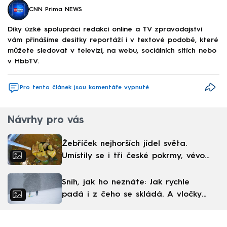
CNN Prima NEWS
Díky úzké spolupráci redakcí online a TV zpravodajství
vám přinášíme desítky reportáží i v textové podobě, které
můžete sledovat v televizi, na webu, sociálních sítích nebo
v HbbTV.
Pro tento článek jsou komentáře vypnuté
Návrhy pro vás
Žebříček nejhorších jídel světa.
Umístily se i tři české pokrmy, vévodí
skandinávská kuchyně
Sníh, jak ho neznáte: Jak rychle
padá i z čeho se skládá. A vločky
nejsou bílé