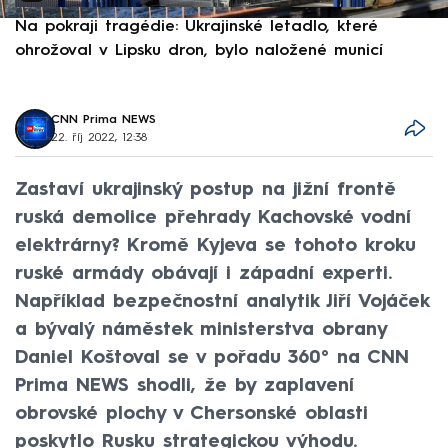
Na pokraji tragédie: Ukrajinské letadlo, které
P
ohrožoval v Lipsku dron, bylo naložené municí
e
CNN Prima NEWS
22. říj 2022, 12:38
Zastaví ukrajinský postup na jižní frontě
ruská demolice přehrady Kachovské vodní
elektrárny? Kromě Kyjeva se tohoto kroku
ruské armády obávají i západní experti.
Například bezpečnostní analytik Jiří Vojáček
a bývalý náměstek ministerstva obrany
Daniel Koštoval se v pořadu 360° na CNN
Prima NEWS shodli, že by zaplavení
obrovské plochy v Chersonské oblasti
poskytlo Rusku strategickou výhodu.