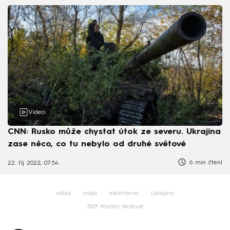
Video
CNN: Rusko může chystat útok ze severu. Ukrajina
zase něco, co tu nebylo od druhé světové
6 min čtení
22. říj 2022, 07:54
válka
voda
elektrárna
Ukrajina
360⁰ Pavlíny Wolfové