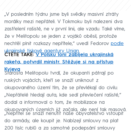
„V posledním týdnu jsme byli svědky masivní ztráty
morálky mezi nepřáteli. V Tokmoku byli nalezeni dva
zastřelení rašisté, ne v první linii, ale vzadu. Také víme,
že v Melitopolu se jeden z vojáků oběsil, protože
nechtěl plnit rozkazy nepřítele,“ uvedl Fedorov
podle
ukrajinské tiskové agentury Unian
.
ČTĚTE TAKÉ:
V Polsku loni zabíjela ukrajinská
raketa, potvrdil ministr. Stěžuje si na přístup
Kyjeva
Starosta Melitopolu tvrdí, že okupanti pátrají po
ruských vojácích, kteří se snaží uniknout z
okupovaného území tím, že se převlékají do civilu.
„Nepřátelé hledají auta, kde sedí převlečení rašisté,“
dodal a informoval o tom, že mobilizace na
okupovaných územích již začala, ale není tak masová.
„Nepřítel se snaží nenutit naše obyvatelstvo vstoupit
do armády, ale koupit je. Nabízejí smlouvy na plat
200 tisíc rublů a za samotné podepsání smlouvy