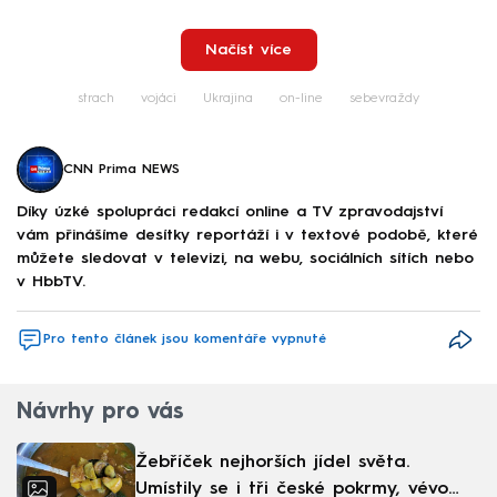
Načíst více
strach
vojáci
Ukrajina
on-line
sebevraždy
CNN Prima NEWS
Díky úzké spolupráci redakcí online a TV zpravodajství
vám přinášíme desítky reportáží i v textové podobě, které
můžete sledovat v televizi, na webu, sociálních sítích nebo
v HbbTV.
Pro tento článek jsou komentáře vypnuté
Návrhy pro vás
Žebříček nejhorších jídel světa.
Umístily se i tři české pokrmy, vévodí