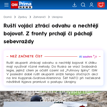
Domů
Zprávy
Zahraničí
Ukrajina
Ruští vojáci ztrácí odvahu a nechtějí
bojovat. Z fronty prchají či páchají
sebevraždy
NEŽ ZAČNETE ČÍST
Ruští okupanti ztrácejí odvahu a nechtějí bojovat. K útěku
mají využívat různé metody. Do Ruska se vrací Svobodná
legie, jejímž cílem je očistit území od „Putinovy špíny“. ISW:
V poslední době ruští okupanti snížili tempo útočných akcí
na linii Kupjansk–Svatove–Kreminna. Šéf NATO při nečekané
návštěvě Kyjeva promluvil o postupu Ukrajiny.
Žádná položka z playlistu není
Výběr redakce
dostupná.