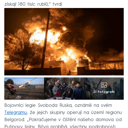
získají 180 tisíc rublů,“ tvrdí.
21 fotografií
Bojovníci legie Svoboda Ruska, oznámili na svém
Telegramu
, že jejich skupiny operují na území regionu
Belgorod. „Pokračujeme v čištění našeho domova od
Putinovy ​​špíny. Bitva probíhá, všechny podrobnosti