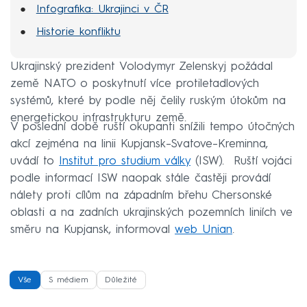
Infografika: Ukrajinci v ČR
Historie konfliktu
Ukrajinský prezident Volodymyr Zelenskyj požádal
země NATO o poskytnutí více protiletadlových
systémů, které by podle něj čelily ruským útokům na
energetickou infrastrukturu země.
V poslední době ruští okupanti snížili tempo útočných
akcí zejména na linii Kupjansk–Svatove–Kreminna,
uvádí to
Institut pro studium války
(ISW). Ruští vojáci
podle informací ISW naopak stále častěji provádí
nálety proti cílům na západním břehu Chersonské
oblasti a na zadních ukrajinských pozemních liniích ve
směru na Kupjansk, informoval
web Unian
.
Vše
S médiem
Důležité