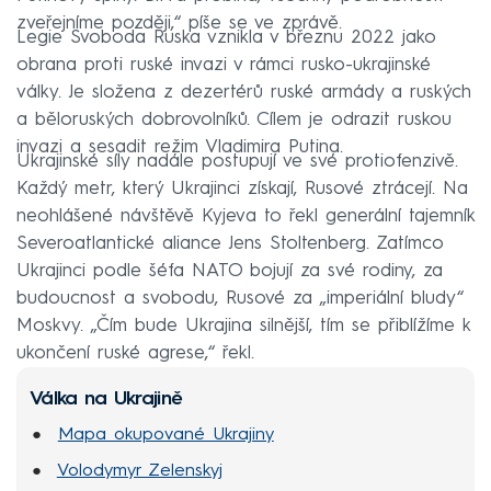
zveřejníme později,“ píše se ve zprávě.
Legie Svoboda Ruska vznikla v březnu 2022 jako
obrana proti ruské invazi v rámci rusko-ukrajinské
války. Je složena z dezertérů ruské armády a ruských
a běloruských dobrovolníků. Cílem je odrazit ruskou
invazi a sesadit režim Vladimira Putina.
Ukrajinské síly nadále postupují ve své protiofenzivě.
Každý metr, který Ukrajinci získají, Rusové ztrácejí. Na
neohlášené návštěvě Kyjeva to řekl generální tajemník
Severoatlantické aliance Jens Stoltenberg. Zatímco
Ukrajinci podle šéfa NATO bojují za své rodiny, za
budoucnost a svobodu, Rusové za „imperiální bludy“
Moskvy. „Čím bude Ukrajina silnější, tím se přiblížíme k
ukončení ruské agrese,“ řekl.
Válka na Ukrajině
Mapa okupované Ukrajiny
Volodymyr Zelenskyj