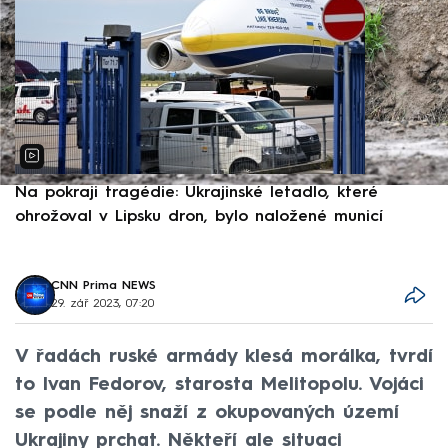
Na pokraji tragédie: Ukrajinské letadlo, které
P
ohrožoval v Lipsku dron, bylo naložené municí
e
CNN Prima NEWS
29. zář 2023, 07:20
V řadách ruské armády klesá morálka, tvrdí
to Ivan Fedorov, starosta Melitopolu. Vojáci
se podle něj snaží z okupovaných území
Ukrajiny prchat. Někteří ale situaci