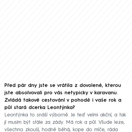
Před pár dny jste se vrátila z dovolené, kterou
jste absolvovali pro vás netypicky v karavanu.
Zvládá takové cestování v pohodě i ­vaše rok a
půl stará dcerka Leontýnka?
Leontýnka to snáší výborně. Je teď velmi akční, a tak
jí musím být stále za zády. Má rok a půl. Všude leze,
všechno zkouší, hodně běhá, kope do míče, ráda