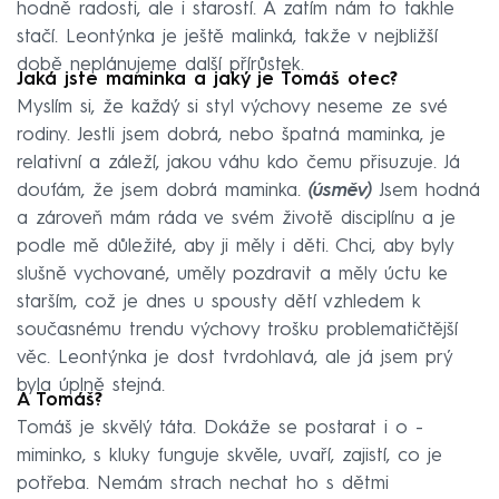
hodně radosti, ale i starostí. A zatím nám to takhle
stačí. Leontýnka je ještě malinká, takže v nejbližší
době neplánujeme další přírůstek.
Jaká jste maminka a jaký je Tomáš otec?
Myslím si, že každý si styl výchovy neseme ze své
rodiny. Jestli jsem dobrá, nebo špatná maminka, je
relativní a záleží, jakou váhu kdo čemu přisuzuje. Já
doufám, že jsem dobrá maminka.
(úsměv)
Jsem hodná
a zároveň mám ráda ve svém životě disciplínu a je
podle mě důležité, aby ji měly i ­děti. Chci, aby byly
slušně vychované, uměly pozdravit a měly úctu ke
starším, což je dnes u spousty dětí vzhledem k
současnému trendu výchovy trošku problematičtější
věc. Leontýnka je dost tvrdohlavá, ale já jsem prý
byla úplně stejná.
A Tomáš?
Tomáš je skvělý táta. Dokáže se postarat i ­o ­
miminko, s kluky funguje skvěle, uvaří, zajistí, co je
potřeba. Nemám strach nechat ho s dětmi