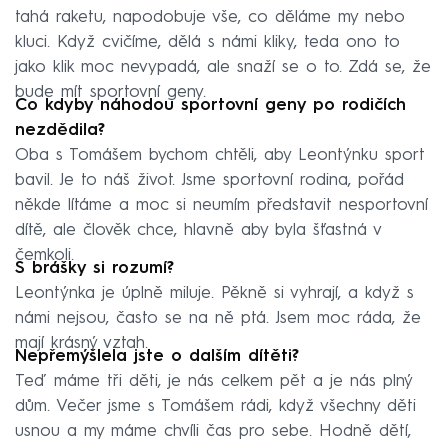
tahá raketu, napodobuje vše, co děláme my nebo
kluci. Když cvičíme, dělá s námi kliky, teda ono to
jako klik moc nevypadá, ale snaží se o to. Zdá se, že
bude mít sportovní geny.
Co kdyby náhodou sportovní geny po rodičích
nezdědila?
Oba s Tomášem bychom chtěli, aby Leontýnku sport
bavil. Je to náš život. Jsme sportovní rodina, pořád
někde lítáme a moc si neumím představit nesportovní
dítě, ale člověk chce, hlavně aby byla šťastná v
čemkoli.
S brášky si rozumí?
Leontýnka je úplně miluje. Pěkně si vyhrají, a­ když s
námi nejsou, často se na ně ptá. Jsem moc ráda, že
mají krásný vztah.
Nepřemýšlela jste o dalším dítěti?
Teď máme tři děti, je nás celkem pět a je nás plný
dům. Večer jsme s ­Tomášem rádi, když všechny děti
usnou a my máme chvíli čas pro sebe. Hodně dětí,