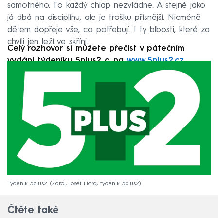
samotného. To každý chlap nezvládne. A stejně jako
já dbá na ­disciplínu, ale je trošku přísnější. Nicméně
dětem dopřeje vše, co potřebují. I ty blbosti, které za
chvíli jen leží ve­ skříni.
Celý rozhovor si můžete přečíst v pátečním
vydání týdeníku 5plus2 a na
www.5plus2.cz
.
Týdeník 5plus2
Zdroj: Josef Hora, týdeník 5plus2
Čtěte také