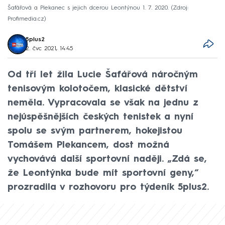
Šafářová a Plekanec s jejich dcerou Leontýnou 1. 7. 2020.
Zdroj:
Profimedia.cz
5plus2
2. čvc 2021, 14:45
Od tří let žila Lucie Šafářová náročným
tenisovým kolotočem, klasické dětství
neměla. Vypracovala se však na jednu z
nejúspěšnějších českých tenistek a nyní
spolu se svým partnerem, hokejistou
Tomášem Plekancem, dost možná
vychovává další sportovní naději. „Zdá se,
že Leontýnka bude mít sportovní geny,“
prozradila v rozhovoru pro týdeník 5plus2.