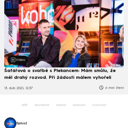
Video
Šafářová o svatbě s Plekancem: Mám smůlu, že
měl drahý rozvod. Při žádosti málem vyhořeli
6 min čtení
13. dub 2021, 12:37
dítě
dovolená
rodina
karavan
rozhovor
5plus2