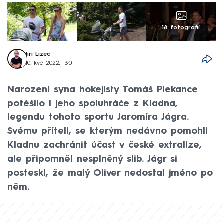
18 fotografií
Jiří Lizec
10. kvě 2022, 13:01
Narození syna hokejisty Tomáš Plekance
potěšilo i jeho spoluhráče z Kladna,
legendu tohoto sportu Jaromíra Jágra.
Svému příteli, se kterým nedávno pomohli
Kladnu zachránit účast v české extralize,
ale připomněl nesplněný slib. Jágr si
posteskl, že malý Oliver nedostal jméno po
něm.