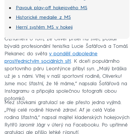
Pavouk play-off hokejového MS
Historické medaile z MS
Herní systém MS v hokeji
Oznámení o tom, že Oliver přišel na svět, poslali
bývalá profesionální tenistka Lucie Šafářová a Tomáš
Plekanec do světa
v pondělí odpoledne
prostřednictvím sociálních sítí
. K dceři populárního
sportovního páru Leontýnce přibyl syn. „Malý bráška
už je s námi. Vítej v naší sportovní rodině, Oliverku!
Jsme moc šťastní, že tě máme,“ napsala Šafářová na
Instagramu a připojila společnou fotografii obou
potomků.
Mez stovkami gratulací se ale přesto jedna vyjímá.
„Přeji celé rodině hlavně zdraví. Ať je celá Vaše
rodina šťastná,“ napsal majitel kladenských hokejových
Rytířů Jaromír Jágr v úterý na Facebooku. Po upřímné
gratulaci ale přišlo lehké rýpnutí.