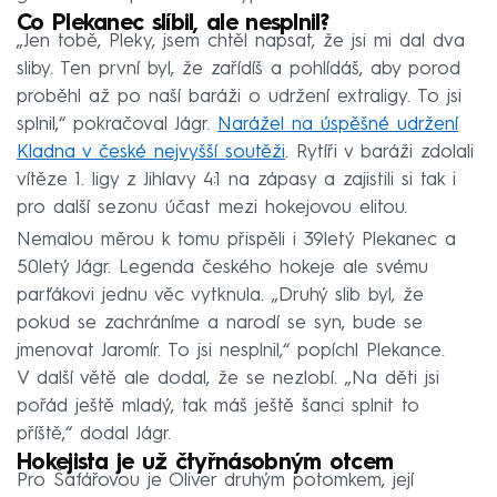
Co Plekanec slíbil, ale nesplnil?
„Jen tobě, Pleky, jsem chtěl napsat, že jsi mi dal dva
sliby. Ten první byl, že zařídíš a pohlídáš, aby porod
proběhl až po naší baráži o udržení extraligy. To jsi
splnil,“ pokračoval Jágr.
Narážel na úspěšné udržení
Kladna v české nejvyšší soutěži
. Rytíři v baráži zdolali
vítěze 1. ligy z Jihlavy 4:1 na zápasy a zajistili si tak i
pro další sezonu účast mezi hokejovou elitou.
Nemalou měrou k tomu přispěli i 39letý Plekanec a
50letý Jágr. Legenda českého hokeje ale svému
parťákovi jednu věc vytknula. „Druhý slib byl, že
pokud se zachráníme a narodí se syn, bude se
jmenovat Jaromír. To jsi nesplnil,“ popíchl Plekance.
V další větě ale dodal, že se nezlobí. „Na děti jsi
pořád ještě mladý, tak máš ještě šanci splnit to
příště,“ dodal Jágr.
Hokejista je už čtyřnásobným otcem
Pro Šafářovou je Oliver druhým potomkem, její