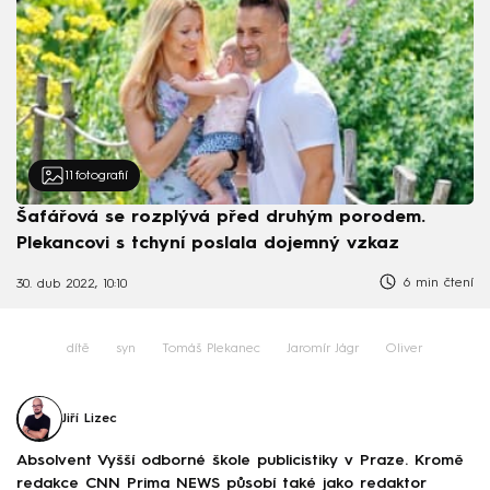
11
fotografií
Šafářová se rozplývá před druhým porodem.
Plekancovi s tchyní poslala dojemný vzkaz
6 min čtení
30. dub 2022, 10:10
dítě
syn
Tomáš Plekanec
Jaromír Jágr
Oliver
Jiří Lizec
Absolvent Vyšší odborné škole publicistiky v Praze. Kromě
redakce CNN Prima NEWS působí také jako redaktor