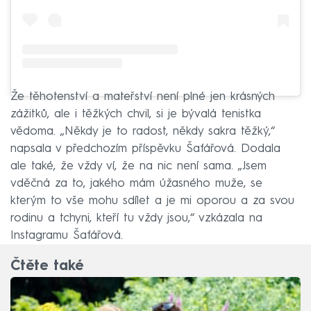
Že těhotenství a mateřství není plné jen krásných
zážitků, ale i těžkých chvil, si je bývalá tenistka
vědoma. „Někdy je to radost, někdy sakra těžký,“
napsala v předchozím příspěvku Šafářová. Dodala
ale také, že vždy ví, že na nic není sama. „Jsem
vděčná za to, jakého mám úžasného muže, se
kterým to vše mohu sdílet a je mi oporou a za svou
rodinu a tchyni, kteří tu vždy jsou,“ vzkázala na
Instagramu Šafářová.
Čtěte také