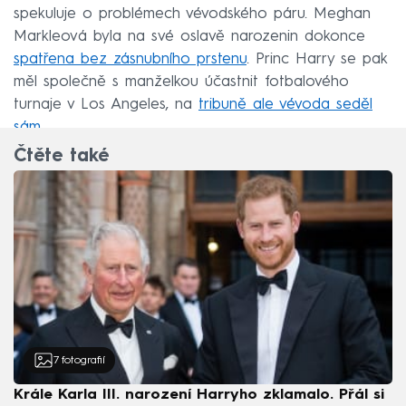
spekuluje o problémech vévodského páru. Meghan
Markleová byla na své oslavě narozenin dokonce
spatřena bez zásnubního prstenu
. Princ Harry se pak
měl společně s manželkou účastnit fotbalového
turnaje v Los Angeles, na
tribuně ale vévoda seděl
sám
.
Čtěte také
7
fotografií
Krále Karla III. narození Harryho zklamalo. Přál si