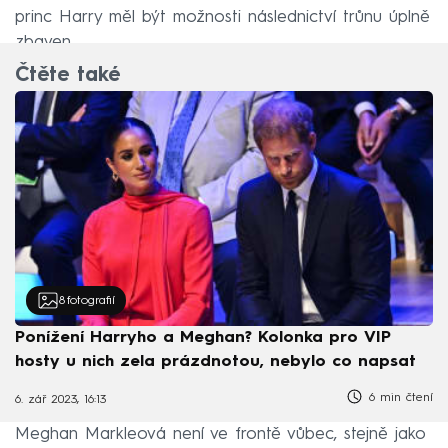
princ Harry měl být možnosti následnictví trůnu úplně
zbaven.
Čtěte také
8
fotografií
Ponížení Harryho a Meghan? Kolonka pro VIP
hosty u nich zela prázdnotou, nebylo co napsat
6 min čtení
6. zář 2023, 16:13
Meghan Markleová není ve frontě vůbec, stejně jako