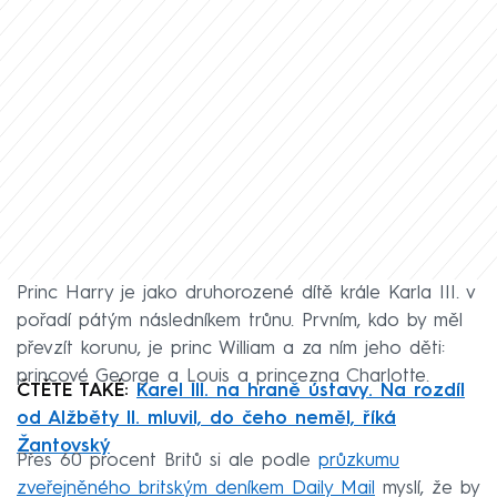
Princ Harry je jako druhorozené dítě krále Karla III. v
pořadí pátým následníkem trůnu. Prvním, kdo by měl
převzít korunu, je princ William a za ním jeho děti:
princové George a Louis a princezna Charlotte.
ČTĚTE TAKÉ:
Karel III. na hraně ústavy. Na rozdíl
od Alžběty II. mluvil, do čeho neměl, říká
Žantovský
Přes 60 procent Britů si ale podle
průzkumu
zveřejněného britským deníkem Daily Mail
myslí, že by