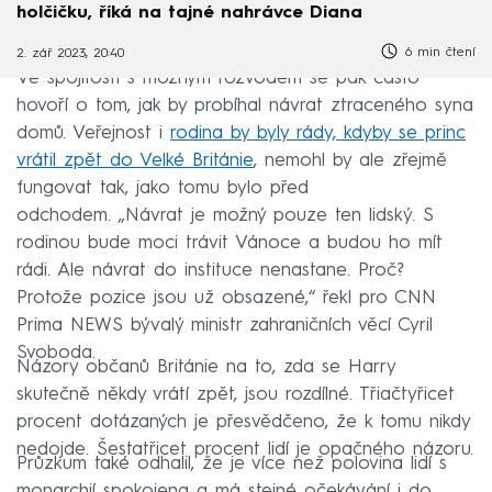
holčičku, říká na tajné nahrávce Diana
6 min čtení
2. zář 2023, 20:40
Ve spojitosti s možným rozvodem se pak často
hovoří o tom, jak by probíhal návrat ztraceného syna
domů. Veřejnost i
rodina by byly rády, kdyby se princ
vrátil zpět do Velké Británie
, nemohl by ale zřejmě
fungovat tak, jako tomu bylo před
odchodem. „Návrat je možný pouze ten lidský. S
rodinou bude moci trávit Vánoce a budou ho mít
rádi. Ale návrat do instituce nenastane. Proč?
Protože pozice jsou už obsazené,“ řekl pro CNN
Prima NEWS bývalý ministr zahraničních věcí Cyril
Svoboda.
Názory občanů Británie na to, zda se Harry
skutečně někdy vrátí zpět, jsou rozdílné. Třiačtyřicet
procent dotázaných je přesvědčeno, že k tomu nikdy
nedojde. Šestatřicet procent lidí je opačného názoru.
Průzkum také odhalil, že je více než polovina lidí s
monarchií spokojena a má stejné očekávání i do