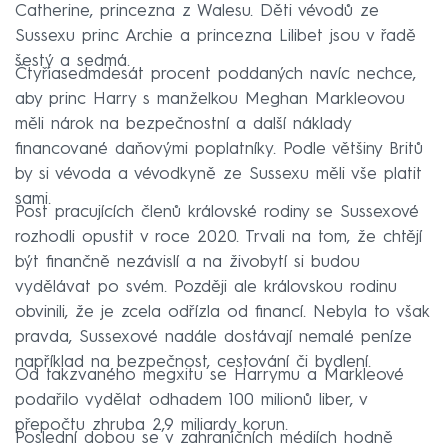
Catherine, princezna z Walesu. Děti vévodů ze
Sussexu princ Archie a princezna Lilibet jsou v řadě
šestý a sedmá.
Čtyřiasedmdesát procent poddaných navíc nechce,
aby princ Harry s manželkou Meghan Markleovou
měli nárok na bezpečnostní a další náklady
financované daňovými poplatníky. Podle většiny Britů
by si vévoda a vévodkyně ze Sussexu měli vše platit
sami.
Post pracujících členů královské rodiny se Sussexové
rozhodli opustit v roce 2020. Trvali na tom, že chtějí
být finančně nezávislí a na živobytí si budou
vydělávat po svém. Později ale královskou rodinu
obvinili, že je zcela odřízla od financí. Nebyla to však
pravda, Sussexové nadále dostávají nemalé peníze
například na bezpečnost, cestování či bydlení.
Od takzvaného megxitu se Harrymu a Markleové
podařilo vydělat odhadem 100 milionů liber, v
přepočtu zhruba 2,9 miliardy korun.
Poslední dobou se v zahraničních médiích hodně