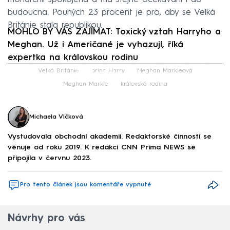
budoucna. Pouhých 23 procent je pro, aby se Velká
Británie stala republikou.
MOHLO BY VÁS ZAJÍMAT: Toxický vztah Harryho a
Meghan. Už i Američané je vyhazují, říká
expertka na královskou rodinu
Failed to fetch
Velká Británie
princ Harry
Meghan Markleová
Meghan Markle
královská rodina
Michaela Vlčková
Vystudovala obchodní akademii. Redaktorské činnosti se
věnuje od roku 2019. K redakci CNN Prima NEWS se
připojila v červnu 2023.
Pro tento článek jsou komentáře vypnuté
Návrhy pro vás