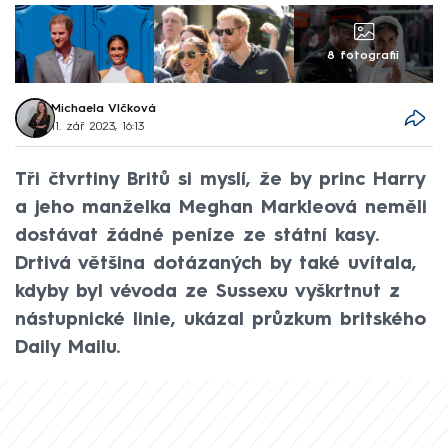
8 fotografií
Michaela Vlčková
11. zář 2023, 16:13
Tři čtvrtiny Britů si myslí, že by princ Harry
a jeho manželka Meghan Markleová neměli
dostávat žádné peníze ze státní kasy.
Drtivá většina dotázaných by také uvítala,
kdyby byl vévoda ze Sussexu vyškrtnut z
nástupnické linie, ukázal průzkum britského
Daily Mailu.