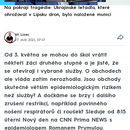
Na pokraji tragédie: Ukrajinské letadlo, které
P
ohrožoval v Lipsku dron, bylo naložené municí
e
Jiří Lizec
27. dub 2021, 07:47
Od 3. května se mohou do škol vrátit
někteří žáci druhého stupně a je jisté, že
se otevírají i vybrané služby. O obchodech
ale vláda zatím nerozhodla. Jsou obchody
skutečně větším epidemiologickým rizikem
než služby? A dočkáme se brzy i dalšího
zrušení restrikcí, například povinného
nošení respirátorů či roušek? Sleduje od 8:15
úterní Nový den na CNN Prima NEWS s
epidemiologem Romanem Prymulou.