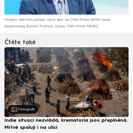
Hostem úterního pořadu Nový den na CNN Prima NEWS bude
epidemiolog Roman Prymula.
Zdroj: CNN Prima NEWS
Čtěte také
11
fotografií
Indie situaci nezvládá, krematoria jsou přeplněná.
Mrtvé spalují i na ulici