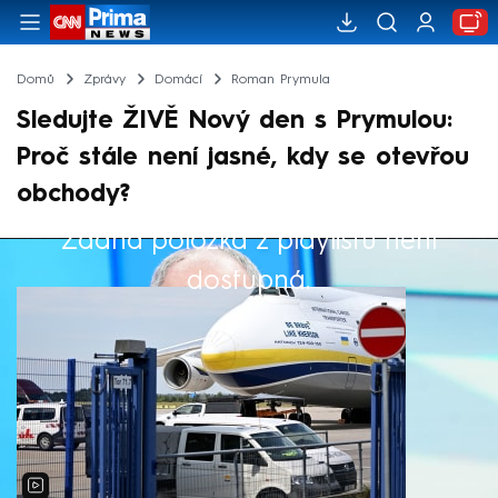
Domů
Zprávy
Domácí
Roman Prymula
Sledujte ŽIVĚ Nový den s Prymulou:
Proč stále není jasné, kdy se otevřou
obchody?
Žádná položka z playlistu není
Výběr redakce
dostupná.