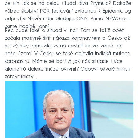
ze slin. Jak se na celou situaci dívá Prymula? Dokáže
vůbec školství PCR testování zvládnout? Epidemiolog
odpoví v Novém dni. Sledujte CNN Prima NEWS po
osmé hodině ranní.
Řeč bude také o situaci v Indii. Tam se totiž opět
začala masivně šířit nákaza koronavirem a Česko až
na výjimky zamezilo vstup cestujícím ze země na
naše území. V Česku se také objevila indická mutace
koronaviru. Máme se bát? A jak nás situace tisíce
kilometrů daleko může ovlivnit? Odpoví bývalý ministr
zdravotnictví.