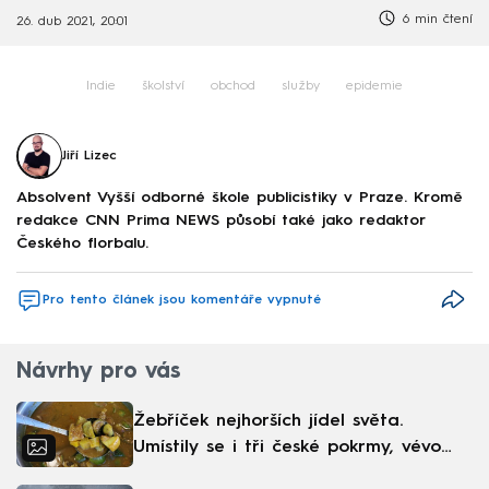
6 min čtení
26. dub 2021, 20:01
Indie
školství
obchod
služby
epidemie
Jiří Lizec
Absolvent Vyšší odborné škole publicistiky v Praze. Kromě
redakce CNN Prima NEWS působí také jako redaktor
Českého florbalu.
Pro tento článek jsou komentáře vypnuté
Návrhy pro vás
Žebříček nejhorších jídel světa.
Umístily se i tři české pokrmy, vévodí
skandinávská kuchyně