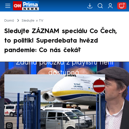
Domů
Sledujte v TV
Sledujte ZÁZNAM speciálu Co Čech,
to politik! Superdebata hvězd
pandemie: Co nás čeká?
Žádná položka z playlistu není
Výběr redakce
dostupná.