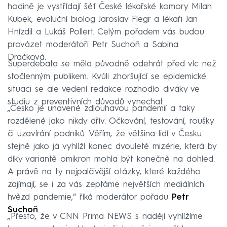
hodině je vystřídají šéf České lékařské komory Milan
Kubek, evoluční biolog Jaroslav Flegr a lékaři Jan
Hnízdil a Lukáš Pollert. Celým pořadem vás budou
provázet moderátoři Petr Suchoň a Sabina
Dračková.
Superdebata se měla původně odehrát před víc než
stočlenným publikem. Kvůli zhoršující se epidemické
situaci se ale vedení redakce rozhodlo diváky ve
studiu z preventivních důvodů vynechat.
„Česko je unavené zdlouhavou pandemií a taky
rozdělené jako nikdy dřív. Očkování, testování, roušky
či uzavírání podniků. Věřím, že většina lidí v Česku
stejně jako já vyhlíží konec dvouleté mizérie, která by
díky variantě omikron mohla být konečně na dohled.
A právě na ty nejpalčivější otázky, které každého
zajímají, se i za vás zeptáme největších mediálních
hvězd pandemie,“ říká moderátor pořadu
Petr
Suchoň
.
„Přesto, že v CNN Prima NEWS s nadějí vyhlížíme