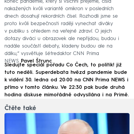
konec pandemie, který si všichni přejeme, čísla
nakažených kvůli variantě omikron v posledních
dnech dosahují rekordních čísel. Rozhodli jsme se
proto kvůli bezpečnosti raději vynechat diváky
v publiku s ohledem na veřejné zdraví. O jejich
dotazy diváci u obrazovek ale nepřijdou, budou i
nadále součástí debaty, kladeny budou ale na
dálku,“ vysvětluje šéfredaktor CNN Prima
NEWS
Pavel Štrunc
.
Sledujte speciál pořadu Co Čech, to politik! již
tuto neděli. Superdebata hvězd pandemie bude
k vidění 30. ledna od 20:00 na CNN Prima NEWS i
přímo v tomto článku. Ve 22:30 pak bude druhá
hodina diskuse mimořádně odvysílána i na Primě.
Čtěte také