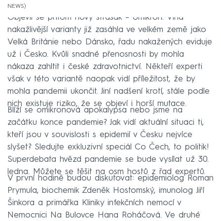
NEWS
Objevil se přitom nový strašák – omikron. Vlna
nakažlivější varianty již zasáhla ve velkém země jako
Velká Británie nebo Dánsko, řadu nakažených eviduje
už i Česko. Kvůli snadné přenosnosti by mohla
nákaza zahltit i české zdravotnictví. Někteří experti
však v této variantě naopak vidí příležitost, že by
mohla pandemii ukončit. Jiní nadšení krotí, stále podle
nich existuje riziko, že se objeví i horší mutace.
Blíží se omikronová apokalypsa nebo jsme na
začátku konce pandemie? Jak vidí aktuální situaci ti,
kteří jsou v souvislosti s epidemií v Česku nejvíce
slyšet? Sledujte exkluzivní speciál Co Čech, to politik!
Superdebata hvězd pandemie se bude vysílat už 30.
ledna. Můžete se těšit na osm hostů z řad expertů.
V první hodině budou diskutovat: epidemiolog Roman
Prymula, biochemik Zdeněk Hostomský, imunolog Jiří
Šinkora a primářka Kliniky infekčních nemocí v
Nemocnici Na Bulovce Hana Roháčová. Ve druhé