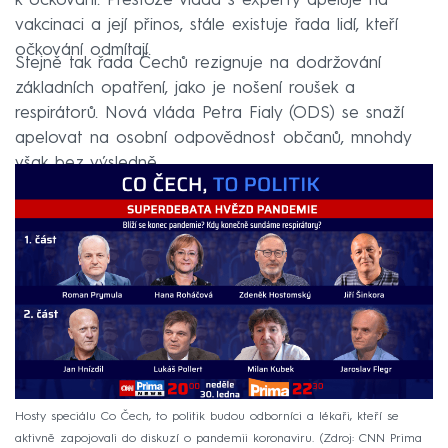
k očkování. Přestože vláda s experty apeluje na
vakcinaci a její přinos, stále existuje řada lidí, kteří
očkování odmítají.
Stejně tak řada Čechů rezignuje na dodržování
základních opatření, jako je nošení roušek a
respirátorů. Nová vláda Petra Fialy (ODS) se snaží
apelovat na osobní odpovědnost občanů, mnohdy
však bez výsledně.
Hosty speciálu Co Čech, to politik budou odborníci a lékaři, kteří se
aktivně zapojovali do diskuzí o pandemii koronaviru.
Zdroj: CNN Prima