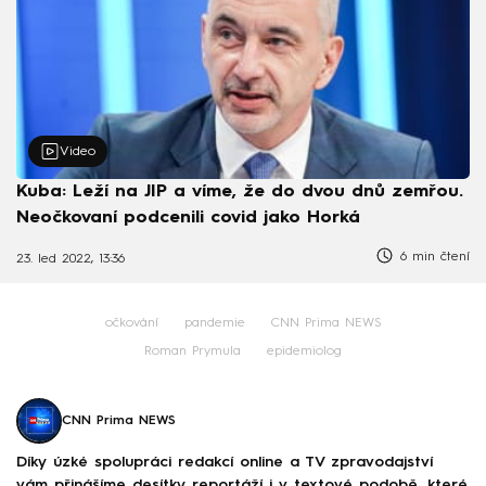
Video
Kuba: Leží na JIP a víme, že do dvou dnů zemřou.
Neočkovaní podcenili covid jako Horká
6 min čtení
23. led 2022, 13:36
očkování
pandemie
CNN Prima NEWS
Roman Prymula
epidemiolog
CNN Prima NEWS
Díky úzké spolupráci redakcí online a TV zpravodajství
vám přinášíme desítky reportáží i v textové podobě, které