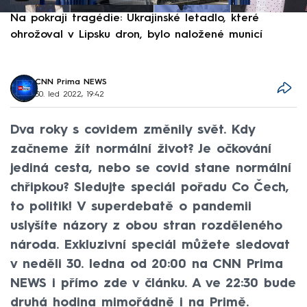
Na pokraji tragédie: Ukrajinské letadlo, které
P
ohrožoval v Lipsku dron, bylo naložené municí
e
CNN Prima NEWS
30. led 2022, 19:42
Dva roky s covidem změnily svět. Kdy
začneme žít normální život? Je očkování
jediná cesta, nebo se covid stane normální
chřipkou? Sledujte speciál pořadu Co Čech,
to politik! V superdebatě o pandemii
uslyšíte názory z obou stran rozděleného
národa. Exkluzivní speciál můžete sledovat
v neděli 30. ledna od 20:00 na CNN Prima
NEWS i přímo zde v článku. A ve 22:30 bude
druhá hodina mimořádně i na Primě.