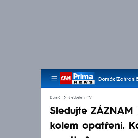
Domácí
Zahranič
Pořady
Domů
Sledujte v TV
Sledujte ZÁZNAM 
kolem opatření. K