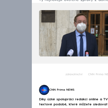
zdravotnictví
CNN Prima N
CNN Prima NEWS
Díky úzké spolupráci redakcí online a TV
textové podobě, které můžete sledovat v