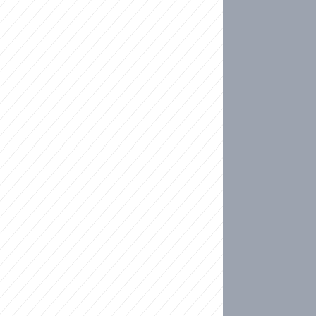
ideo
kat migranty do Česka? Sami by odešli, tvrdí exp
ické sebevraždě