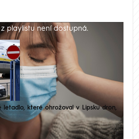
 playlistu není dostupná.
V
é letadlo, které ohrožoval v Lipsku dron,
Přilá
polit