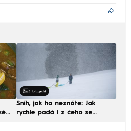
31
fotografií
Sníh, jak ho neznáte: Jak
ké
rychle padá i z čeho se
ská
skládá. A vločky nejsou bílé