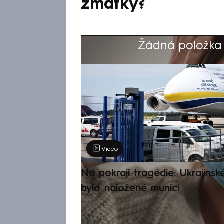
zmatky?
Žádná položka z
Výběr redakce
Video
Na pokraji tragédie: Ukrajinsk
bylo naložené municí