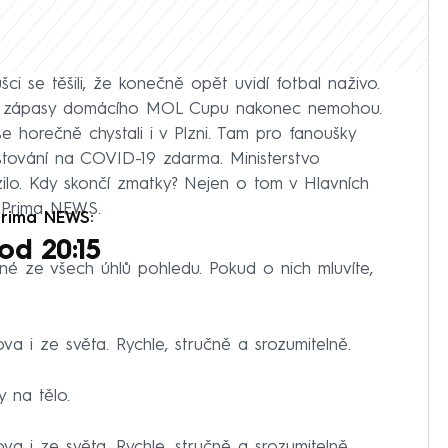
ci se těšili, že konečně opět uvidí fotbal naživo.
ční zápasy domácího MOL Cupu nakonec nemohou.
e horečně chystali i v Plzni. Tam pro fanoušky
 testování na COVID-19 zdarma. Ministerstvo
zilo. Kdy skončí zmatky? Nejen o tom v Hlavních
 Prima NEWS.
Prima NEWS:
od 20:15
ané ze všech úhlů pohledu. Pokud o nich mluvíte,
a i ze světa. Rychle, stručně a srozumitelně.
y na tělo.
a i ze světa. Rychle, stručně a srozumitelně.