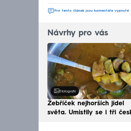
Pro tento článek jsou komentáře vypnuté
Návrhy pro vás
5
fotografií
Žebříček nejhorších jídel
světa. Umístily se i tři čes
pokrmy, vévodí skandináv
kuchyně