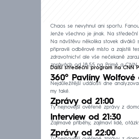
Chaos se nevyhnul ani sportu. Fanouš
Jenže všechno je jinak. Na střede
Na návštěvu několika stovek diváků s
připravili odběrové místo a zajistili
zdravotnictví ale vše nečekaně zara
zprávách od 18:55 na Primě a CNN
Další středeční program na CNN 
360° Pavlíny Wolfové 
Nejdůležitější události dne analyzov
my také.
Zprávy od 21:00
Ty nejnovější ověřené zprávy z domov
Interview od 21:30
Zajímavé příběhy, zajímaví lidé, otázk
Zprávy od 22:00
Ty nejnovější ověřené zprávy z domov