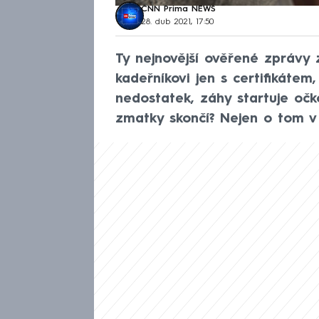
CNN Prima NEWS
28. dub 2021, 17:50
Ty nejnovější ověřené zprávy 
kadeřníkovi jen s certifikátem,
nedostatek, záhy startuje očk
zmatky skončí? Nejen o tom v 