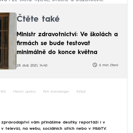
Čtěte také
Ministr zdravotnictví: Ve školách a
firmách se bude testovat
minimálně do konce května
6 min čtení
28. dub 2021, 14:40
EWS
Hlavní zprávy
Petr Arenberger
fotbal
 zpravodajství vám přinášíme desítky reportáží i v
 televizi, na webu, sociálních sítích nebo v HbbTV.