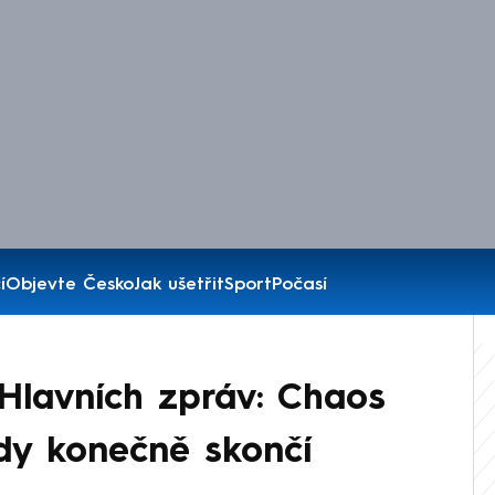
í
Objevte Česko
Jak ušetřit
Sport
Počasí
Hlavních zpráv: Chaos
dy konečně skončí