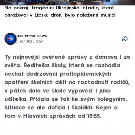
Na pokraji tragédie: Ukrajinské letadlo, které
P
ohrožoval v Lipsku dron, bylo naložené municí
e
CNN Prima NEWS
3. zář 2021, 18:24
Ty nejnovější ověřené zprávy z domova i ze
světa. Ředitelka školy, která se rozhodla
nechat dodržování protiepidemických
opatření školních dětí na rozhodnutí rodičů,
v pátek dala ve škole výpověď i jako
učitelka. Přidala se tak ke svým kolegyním.
Situace se ale dotkla i školáků. Nejen o
tom v Hlavních zprávách od 18:55.