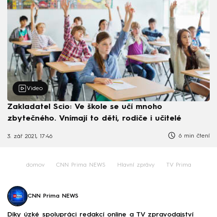
Video
Zakladatel Scio: Ve škole se učí mnoho
zbytečného. Vnímají to děti, rodiče i učitelé
6 min čtení
3. zář 2021, 17:46
domov
CNN Prima NEWS
Hlavní zprávy
TV Prima
CNN Prima NEWS
Díky úzké spolupráci redakcí online a TV zpravodajství