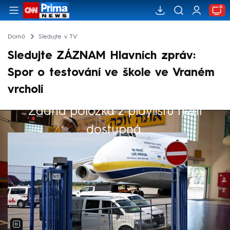
Domů
Sledujte v TV
Sledujte ZÁZNAM Hlavních zpráv:
Spor o testování ve škole ve Vraném
vrcholí
Žádná položka z playlistu není
Výběr redakce
dostupná.