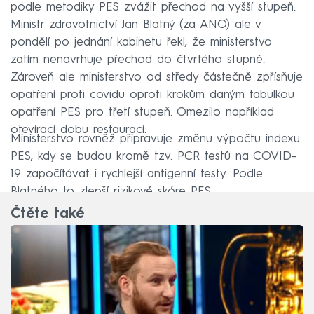
podle metodiky PES zvážit přechod na vyšší stupeň.
Ministr zdravotnictví Jan Blatný (za ANO) ale v
pondělí po jednání kabinetu řekl, že ministerstvo
zatím nenavrhuje přechod do čtvrtého stupně.
Zároveň ale ministerstvo od středy částečně zpřísňuje
opatření proti covidu oproti krokům daným tabulkou
opatření PES pro třetí stupeň. Omezilo například
otevírací dobu restaurací.
Ministerstvo rovněž připravuje změnu výpočtu indexu
PES, kdy se budou kromě tzv. PCR testů na COVID-
19 započítávat i rychlejší antigenní testy. Podle
Blatného to zlepší rizikové skóre PES.
Čtěte také