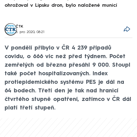
ohrožoval v Lipsku dron, bylo naložené municí
e
ČTK
8. pro 2020, 08:21
V pondělí přibylo v ČR 4 239 případů
covidu, o 666 víc než před týdnem. Počet
zemřelých od března přesáhl 9 000. Stoupl
také počet hospitalizovaných. Index
protiepidemického systému PES je dál na
64 bodech. Třetí den je tak nad hranicí
čtvrtého stupně opatření, zatímco v ČR dál
platí třetí stupeň.