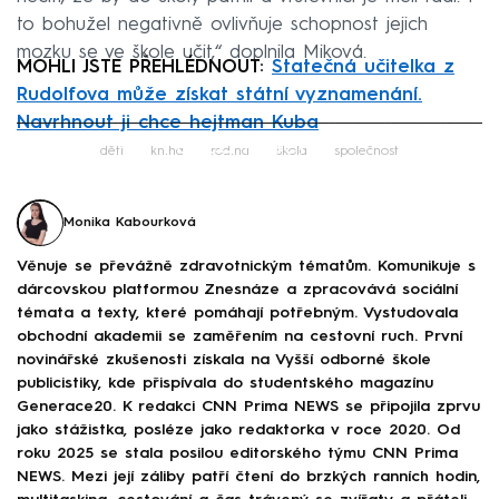
to bohužel negativně ovlivňuje schopnost jejich
mozku se ve škole učit,“ doplnila Miková.
MOHLI JSTE PŘEHLÉDNOUT:
Statečná učitelka z
Rudolfova může získat státní vyznamenání.
Navrhnout ji chce hejtman Kuba
Failed to fetch
děti
kniha
rodina
škola
společnost
Monika Kabourková
Věnuje se převážně zdravotnickým tématům. Komunikuje s
dárcovskou platformou Znesnáze a zpracovává sociální
témata a texty, které pomáhají potřebným. Vystudovala
obchodní akademii se zaměřením na cestovní ruch. První
novinářské zkušenosti získala na Vyšší odborné škole
publicistiky, kde přispívala do studentského magazínu
Generace20. K redakci CNN Prima NEWS se připojila zprvu
jako stážistka, posléze jako redaktorka v roce 2020. Od
roku 2025 se stala posilou editorského týmu CNN Prima
NEWS. Mezi její záliby patří čtení do brzkých ranních hodin,