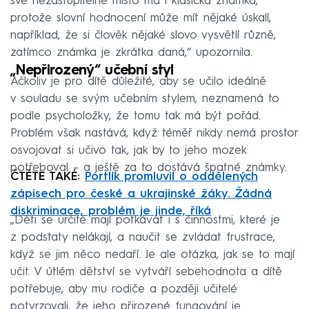
své nezastupitelné místo má i klasická známka,
protože slovní hodnocení může mít nějaké úskalí,
například, že si člověk nějaké slovo vysvětlí různě,
zatímco známka je zkrátka daná,“ upozornila.
„Nepřirozený“ učební styl
Ačkoliv je pro dítě důležité, aby se učilo ideálně
v souladu se svým učebním stylem, neznamená to
podle psycholožky, že tomu tak má být pořád.
Problém však nastává, když téměř nikdy nemá prostor
osvojovat si učivo tak, jak by to jeho mozek
potřeboval – a ještě za to dostává špatné známky.
ČTĚTE TAKÉ:
Portlík promluvil o oddělených
zápisech pro české a ukrajinské žáky. Žádná
diskriminace, problém je jinde, říká
„Děti se určitě mají potkávat i s činnostmi, které je
z podstaty nelákají, a naučit se zvládat frustrace,
když se jim něco nedaří. Je ale otázka, jak se to mají
učit. V útlém dětství se vytváří sebehodnota a dítě
potřebuje, aby mu rodiče a později učitelé
potvrzovali, že jeho přirozené fungování je