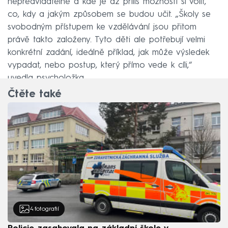
nepředvídatelné a kde je až příliš možností si volit,
co, kdy a jakým způsobem se budou učit. „Školy se
svobodným přístupem ke vzdělávání jsou přitom
právě takto založeny. Tyto děti ale potřebují velmi
konkrétní zadání, ideálně příklad, jak může výsledek
vypadat, nebo postup, který přímo vede k cíli,“
uvedla psycholožka.
Čtěte také
4
fotografií