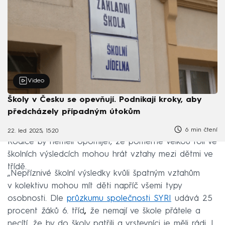
Video
Školy v Česku se opevňují. Podnikají kroky, aby
předcházely případným útokům
6 min čtení
22. led 2025, 15:20
Rodiče by neměli opomíjet, že poměrně velkou roli ve
školních výsledcích mohou hrát vztahy mezi dětmi ve
třídě.
„Nepříznivé školní výsledky kvůli špatným vztahům
v kolektivu mohou mít děti napříč všemi typy
osobnosti. Dle
průzkumu společnosti SYRI
udává 25
procent žáků 6. tříd
,
že nemají ve škole přátele a
necítí, že by do školy patřili a vrstevníci je měli rádi. I