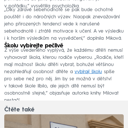
v pořádku,“ vysvětlila psycholožka.
„Díky zdravé sebehodnotě se pak bude ochotně
pouštět i do náročných výzev. Naopak znevažování
jeho přirozených tendencí vede k narušené
sebehodnotě i ztrátě motivace k učení. A ve výsledku
i k horším výsledkům na vysvědčení,“ doplnila Miková.
Školu vybírejte pečlivě
Z výše uvedeného vyplývá, že každému dítěti nemusí
vyhovovat škola, kterou rodiče vyberou. „Rodiče, kteří
mají možnost školu dítěti vybrat, bohužel většinou
nezohledňují osobnost dítěte a
vybírají školu
spíše
pro sebe než pro něj. Jim by se možná v dětství
v takové škole líbilo, ale jejich dítě nemusí být
osobnostně stejné,“ objasňuje autorka knihy Milovat
nestačí.
Čtěte také