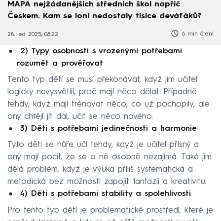
MAPA nejžádanějších středních škol napříč
Českem. Kam se loni nedostaly tisíce deváťáků?
6 min čtení
28. led 2025, 08:22
2) Typy osobnosti s vrozenými potřebami
rozumět a prověřovat
Tento typ dětí se musí překonávat, když jim učitel
logicky nevysvětlil, proč mají něco dělat. Případně
tehdy, když mají trénovat něco, co už pochopily, ale
ony chtějí jít dál, učit se něco nového.
3) Děti s potřebami jedinečnosti a harmonie
Tyto děti se hůře učí tehdy, když je učitel přísný a
ony mají pocit, že se o ně osobně nezajímá. Také jim
dělá problém, když je výuka příliš systematická a
metodická bez možnosti zapojit fantazii a kreativitu.
4) Děti s potřebami stability a spolehlivosti
Pro tento typ dětí je problematické prostředí, které je