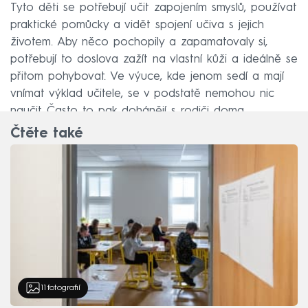
Tyto děti se potřebují učit zapojením smyslů, používat
praktické pomůcky a vidět spojení učiva s jejich
životem. Aby něco pochopily a zapamatovaly si,
potřebují to doslova zažít na vlastní kůži a ideálně se
přitom pohybovat. Ve výuce, kde jenom sedí a mají
vnímat výklad učitele, se v podstatě nemohou nic
naučit. Často to pak dohánějí s rodiči doma.
Čtěte také
11
fotografií