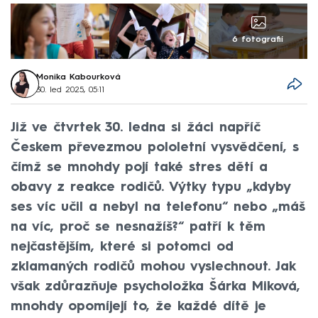
6 fotografií
Monika Kabourková
30. led 2025, 05:11
Již ve čtvrtek 30. ledna si žáci napříč
Českem převezmou pololetní vysvědčení, s
čímž se mnohdy pojí také stres dětí a
obavy z reakce rodičů. Výtky typu „kdyby
ses víc učil a nebyl na telefonu“ nebo „máš
na víc, proč se nesnažíš?“ patří k těm
nejčastějším, které si potomci od
zklamaných rodičů mohou vyslechnout. Jak
však zdůrazňuje psycholožka Šárka Miková,
mnohdy opomíjejí to, že každé dítě je