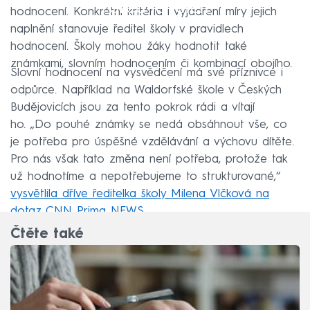
Failed to fetch
hodnocení. Konkrétní kritéria i vyjádření míry jejich
naplnění stanovuje ředitel školy v pravidlech
hodnocení. Školy mohou žáky hodnotit také
známkami, slovním hodnocením či kombinací obojího.
Slovní hodnocení na vysvědčení má své příznivce i
odpůrce. Například na Waldorfské škole v Českých
Budějovicích jsou za tento pokrok rádi a vítají
ho. „Do pouhé známky se nedá obsáhnout vše, co
je potřeba pro úspěšné vzdělávání a výchovu dítěte.
Pro nás však tato změna není potřeba, protože tak
už hodnotíme a nepotřebujeme to strukturované,“
vysvětlila dříve ředitelka školy Milena Vlčková na
dotaz CNN Prima NEWS.
Čtěte také