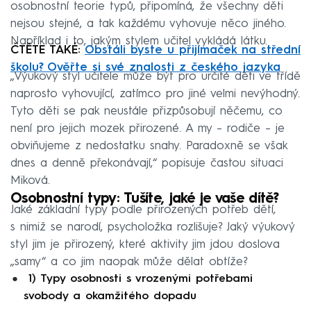
osobnostní teorie typů, připomíná, že všechny děti
nejsou stejné, a tak každému vyhovuje něco jiného.
Například i to, jakým stylem učitel vykládá látku.
ČTĚTE TAKÉ:
Obstáli byste u přijímaček na střední
školu? Ověřte si své znalosti z českého jazyka
„Výukový styl učitele může být pro určité děti ve třídě
naprosto vyhovující, zatímco pro jiné velmi nevýhodný.
Tyto děti se pak neustále přizpůsobují něčemu, co
není pro jejich mozek přirozené. A my – rodiče – je
obviňujeme z nedostatku snahy. Paradoxně se však
dnes a denně překonávají,“ popisuje častou situaci
Miková.
Osobnostní typy: Tušíte, jaké je vaše dítě?
Jaké základní typy podle přirozených potřeb dětí,
s nimiž se narodí, psycholožka rozlišuje? Jaký výukový
styl jim je přirozený, které aktivity jim jdou doslova
„samy“ a co jim naopak může dělat obtíže?
1) Typy osobnosti s vrozenými potřebami
svobody a okamžitého dopadu