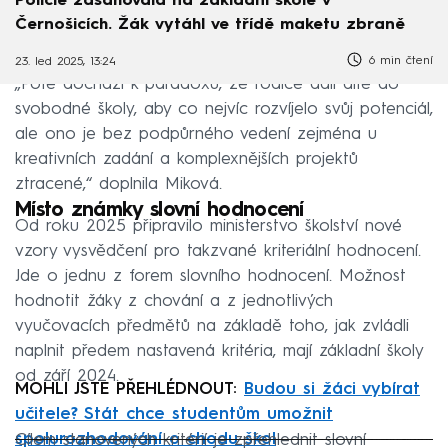
Policie zasahovala na základní škole v
Černošicích. Žák vytáhl ve třídě maketu zbraně
6 min čtení
23. led 2025, 13:24
„Poté dochází k paradoxu, že rodiče dali dítě do
svobodné školy, aby co nejvíc rozvíjelo svůj potenciál,
ale ono je bez podpůrného vedení zejména u
kreativních zadání a komplexnějších projektů
ztracené,“ doplnila Miková.
Místo známky slovní hodnocení
Od roku 2025 připravilo ministerstvo školství nové
vzory vysvědčení pro takzvané kriteriální hodnocení.
Jde o jednu z forem slovního hodnocení. Možnost
hodnotit žáky z chování a z jednotlivých
vyučovacích předmětů na základě toho, jak zvládli
naplnit předem nastavená kritéria, mají základní školy
od září 2024.
MOHLI JSTE PŘEHLÉDNOUT:
Budou si žáci vybírat
učitele? Stát chce studentům umožnit
spolurozhodování o chodu škol
Cílem stanovených kritérií je zpřehlednit slovní