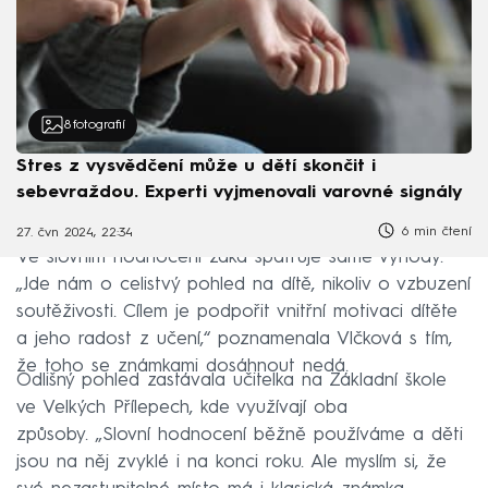
8
fotografií
Stres z vysvědčení může u dětí skončit i
sebevraždou. Experti vyjmenovali varovné signály
6 min čtení
27. čvn 2024, 22:34
Ve slovním hodnocení žáka spatřuje samé výhody.
„Jde nám o celistvý pohled na dítě, nikoliv o vzbuzení
soutěživosti. Cílem je podpořit vnitřní motivaci dítěte
a jeho radost z učení,“ poznamenala Vlčková s tím,
že toho se známkami dosáhnout nedá.
Odlišný pohled zastávala učitelka na Základní škole
ve Velkých Přílepech, kde využívají oba
způsoby. „Slovní hodnocení běžně používáme a děti
jsou na něj zvyklé i na konci roku. Ale myslím si, že