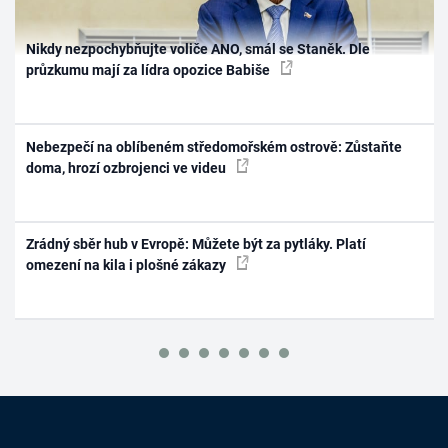
Nikdy nezpochybňujte voliče ANO, smál se Staněk. Dle
průzkumu mají za lídra opozice Babiše
Nebezpečí na oblíbeném středomořském ostrově: Zůstaňte
doma, hrozí ozbrojenci ve videu
Zrádný sběr hub v Evropě: Můžete být za pytláky. Platí
omezení na kila i plošné zákazy