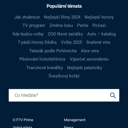
Populární témata
Jak zhubnout
Nejlepší filmy 2024
Nejlepší horory
TV program
Změna času
Partie
Počasí
Kdy budou volby
ZOO Nové začátky
Auto – katalog
7 pádů Honzy Dědka
Volby 2025
Svařené víno
Tatarák podle Pohlreicha
Aloe vera
Pěstování lichořeřišnice
Výpočet ascendentu
Tvarohové knedlíky
Nejlepší palačinky
Švestkový koláč
O FTV Prima
Management
Volná místa
Press