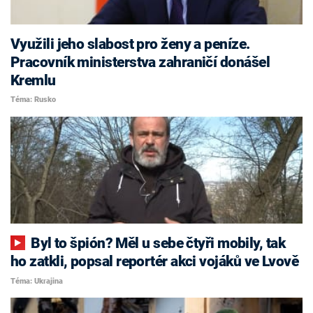
Využili jeho slabost pro ženy a peníze.
Pracovník ministerstva zahraničí donášel
Kremlu
Téma: Rusko
Byl to špión? Měl u sebe čtyři mobily, tak
ho zatkli, popsal reportér akci vojáků ve Lvově
Téma: Ukrajina