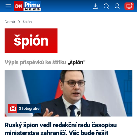
Domů
špión
špión
Výpis příspěvků ke štítku
„špión“
3 fotografie
Ruský špion vedl redakční radu časopisu
ministerstva zahraničí. Věc bude řešit