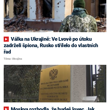
Válka na Ukrajině: Ve Lvově po útoku
zadrželi špiona, Rusko střílelo do vlastních
řad
Téma: Ukrajina
Moskva rozhodla, že budeš lovec. Jak