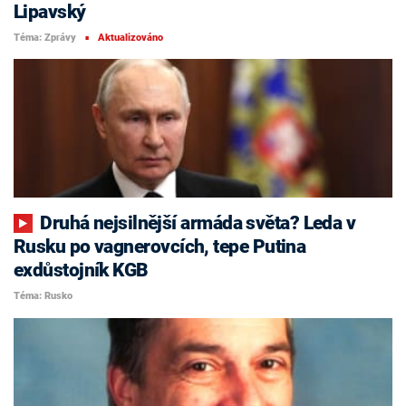
Lipavský
Téma: Zprávy
Aktualizováno
■
Druhá nejsilnější armáda světa? Leda v
Rusku po vagnerovcích, tepe Putina
exdůstojník KGB
Téma: Rusko