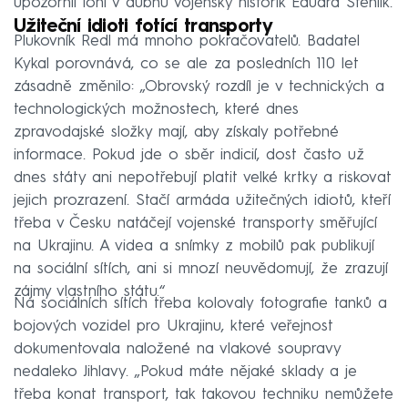
upozornil loni v dubnu vojenský historik Eduard Stehlík.
Užiteční idioti fotící transporty
Plukovník Redl má mnoho pokračovatelů. Badatel
Kykal porovnává, co se ale za posledních 110 let
zásadně změnilo: „Obrovský rozdíl je v technických a
technologických možnostech, které dnes
zpravodajské složky mají, aby získaly potřebné
informace. Pokud jde o sběr indicií, dost často už
dnes státy ani nepotřebují platit velké krtky a riskovat
jejich prozrazení. Stačí armáda užitečných idiotů, kteří
třeba v Česku natáčejí vojenské transporty směřující
na Ukrajinu. A videa a snímky z mobilů pak publikují
na sociální sítích, ani si mnozí neuvědomují, že zrazují
zájmy vlastního státu.“
Na sociálních sítích třeba kolovaly fotografie tanků a
bojových vozidel pro Ukrajinu, které veřejnost
dokumentovala naložené na vlakové soupravy
nedaleko Jihlavy. „Pokud máte nějaké sklady a je
třeba konat transport, tak takovou techniku nemůžete