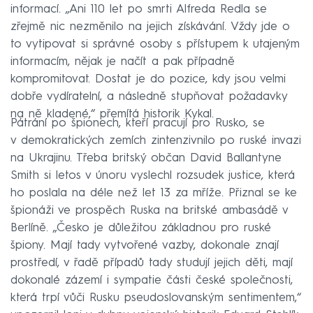
informací. „Ani 110 let po smrti Alfreda Redla se
zřejmě nic nezměnilo na jejich získávání. Vždy jde o
to vytipovat si správné osoby s přístupem k utajeným
informacím, nějak je načít a pak případně
kompromitovat. Dostat je do pozice, kdy jsou velmi
dobře vydíratelní, a následně stupňovat požadavky
na ně kladené,“ přemítá historik Kykal.
Pátrání po špionech, kteří pracují pro Rusko, se
v demokratických zemích zintenzivnilo po ruské invazi
na Ukrajinu. Třeba britský občan David Ballantyne
Smith si letos v únoru vyslechl rozsudek justice, která
ho poslala na déle než let 13 za mříže. Přiznal se ke
špionáži ve prospěch Ruska na britské ambasádě v
Berlíně. „Česko je důležitou základnou pro ruské
špiony. Mají tady vytvořené vazby, dokonale znají
prostředí, v řadě případů tady studují jejich děti, mají
dokonalé zázemí i sympatie části české společnosti,
která trpí vůči Rusku pseudoslovanským sentimentem,“