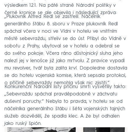
výsledkem 12:1. Na páté straně Národní politiky v
černé kronice se ale objevila i následující zpráva:
„Plukovník Alfred Redl se zastřelil. Náčelník
generálního štábu 8. sboru v Praze plukovník Redl
spáchal včera v noci ve Vídni v hotelu ve vnitřním
městě sebevraždu, střeliv se do úst. Přibyl do Vídně v
sobotu z Prahy, ubytoval se v hotelu a odebral se
do svého pokoje. Včera ráno důstojnický sluha jeho
nalezl jej v lenošce již jako mrtvolu. Z pravice vypadl
mu revolver, tvář byla zalita krví. Dopoledne dostavila
se do hotelu vojenská komise, která sepsala protokol,
o příčině sebevraždy nemohla však nic zjistiti.“
Konkurenční Národní listy příčinu smrti vysvětlily takto:
„Sebevraždu spáchal pravděpodobně v záchvatu
duševní poruchy.“ Nebyla to pravda, v hotelu se od
náčelníka generálního štábu i šéfa vojenských tajných
služeb dozvěděl, že spadla klec. A že byl odhalen
jako ruský špión.