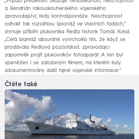
„Případ především ukazuje nedůslednost, neschopnost
a šlendrián rakouskouherského vojenského
zpravodajství, tedy kontrašpionáže. Neschopnost
odhalit tak rozsáhlou špionáž ve vlastních řadách,“
shrnuje příběh plukovníka Redla historik Tomáš Kykal.
„Celá blamáž absurdně vyvrcholila tím, že když se
prodávala Redlova pozůstalost, zpravodajci
zapomněli projít plukovníkův fotoaparát. A ten byl
zpeněžen i se založeným filmem, na kterém byly
zdokumentovány další tajné vojenské informace.“
Čtěte také