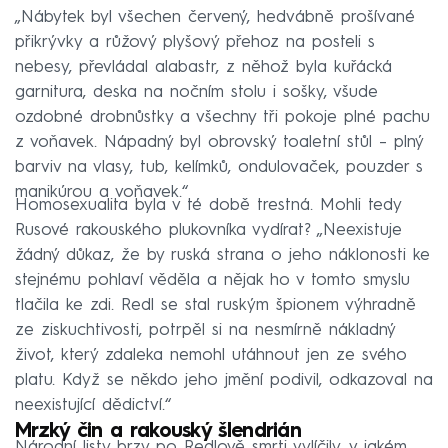
„Nábytek byl všechen červený, hedvábně prošívané
přikrývky a růžový plyšový přehoz na posteli s
nebesy, převládal alabastr, z něhož byla kuřácká
garnitura, deska na nočním stolu i sošky, všude
ozdobné drobnůstky a všechny tři pokoje plné pachu
z voňavek. Nápadný byl obrovský toaletní stůl – plný
barviv na vlasy, tub, kelímků, ondulovaček, pouzder s
manikúrou a voňavek.“
Homosexualita byla v té době trestná. Mohli tedy
Rusové rakouského plukovníka vydírat? „Neexistuje
žádný důkaz, že by ruská strana o jeho náklonosti ke
stejnému pohlaví věděla a nějak ho v tomto smyslu
tlačila ke zdi. Redl se stal ruským špionem výhradně
ze ziskuchtivosti, potrpěl si na nesmírně nákladný
život, který zdaleka nemohl utáhnout jen ze svého
platu. Když se někdo jeho jmění podivil, odkazoval na
neexistující dědictví.“
Mrzký čin a rakouský šlendrián
Národní listy brzy po Redlově smrti vylíčily, v jakém