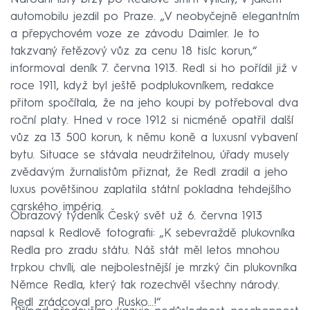
automobilu jezdil po Praze. „V neobyčejně elegantním
a přepychovém voze ze závodu Daimler. Je to
takzvaný řetězový vůz za cenu 18 tisíc korun,“
informoval deník 7. června 1913. Redl si ho pořídil již v
roce 1911, když byl ještě podplukovníkem, redakce
přitom spočítala, že na jeho koupi by potřeboval dva
roční platy. Hned v roce 1912 si nicméně opatřil další
vůz za 13 500 korun, k němu koně a luxusní vybavení
bytu. Situace se stávala neudržitelnou, úřady musely
zvědavým žurnalistům přiznat, že Redl zradil a jeho
luxus povětšinou zaplatila státní pokladna tehdejšího
carského impéria.
Obrazový týdeník Český svět už 6. června 1913
napsal k Redlově fotografii: „K sebevraždě plukovníka
Redla pro zradu státu. Náš stát měl letos mnohou
trpkou chvíli, ale nejbolestnější je mrzký čin plukovníka
Němce Redla, který tak rozechvěl všechny národy.
Redl zrádcoval pro Rusko...!“