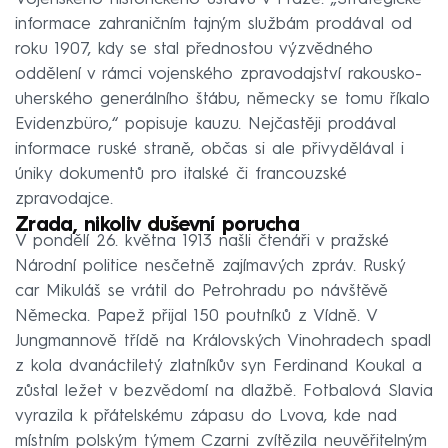
informace zahraničním tajným službám prodával od
roku 1907, kdy se stal přednostou výzvědného
oddělení v rámci vojenského zpravodajství rakousko-
uherského generálního štábu, německy se tomu říkalo
Evidenzbüro,“ popisuje kauzu. Nejčastěji prodával
informace ruské straně, občas si ale přivydělával i
úniky dokumentů pro italské či francouzské
zpravodajce.
Zrada, nikoliv duševní porucha
V pondělí 26. května 1913 našli čtenáři v pražské
Národní politice nesčetně zajímavých zpráv. Ruský
car Mikuláš se vrátil do Petrohradu po návštěvě
Německa. Papež přijal 150 poutníků z Vídně. V
Jungmannově třídě na Královských Vinohradech spadl
z kola dvanáctiletý zlatníkův syn Ferdinand Koukal a
zůstal ležet v bezvědomí na dlažbě. Fotbalová Slavia
vyrazila k přátelskému zápasu do Lvova, kde nad
místním polským týmem Czarni zvítězila neuvěřitelným