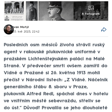
8 fotografií
Ivan Motýl
25. kvě 2023, 22:42
Posledních osm měsíců života strávil ruský
agent v rakouské plukovnické uniformě v
pražském Lichtenštejnském paláci na Malé
Straně. V předvečer smrti ovšem zamířil do
Vídně a Pražané si 26. května 1913 mohli
přečíst v Národní listech: „Z Vídně. Náčelník
generálního štábu 8. sboru v Praze,
plukovník Alfred Redl, spáchal dnes v hotelu
ve vnitřním městě sebevraždu, střeliv se
do úst.“ Důvod? Provalila se jeho dlouholeté