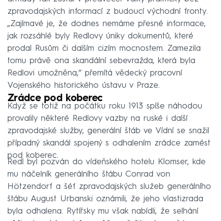
zpravodajských informací z budoucí východní fronty.
„Zajímavé je, že dodnes nemáme přesné informace,
jak rozsáhlé byly Redlovy úniky dokumentů, které
prodal Rusům či dalším cizím mocnostem. Zamezila
tomu právě ona skandální sebevražda, která byla
Redlovi umožněna,“ přemítá vědecký pracovní
Vojenského historického ústavu v Praze.
Zrádce pod koberec
Když se totiž na počátku roku 1913 spíše náhodou
provalily některé Redlovy vazby na ruské i další
zpravodajské služby, generální štáb ve Vídní se snažil
případný skandál spojený s odhalením zrádce zamést
pod koberec.
Redl byl pozván do vídeňského hotelu Klomser, kde
mu náčelník generálního štábu Conrad von
Hötzendorf a šéf zpravodajských služeb generálního
štábu August Urbanski oznámili, že jeho vlastizrada
byla odhalena. Rytířsky mu však nabídli, že selhání