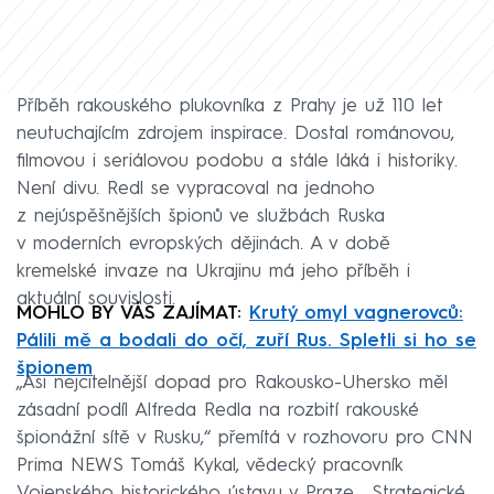
Příběh rakouského plukovníka z Prahy je už 110 let
neutuchajícím zdrojem inspirace. Dostal románovou,
filmovou i seriálovou podobu a stále láká i historiky.
Není divu. Redl se vypracoval na jednoho
z nejúspěšnějších špionů ve službách Ruska
v moderních evropských dějinách. A v době
kremelské invaze na Ukrajinu má jeho příběh i
aktuální souvislosti.
MOHLO BY VÁS ZAJÍMAT:
Krutý omyl vagnerovců:
Pálili mě a bodali do očí, zuří Rus. Spletli si ho se
špionem
„Asi nejcitelnější dopad pro Rakousko-Uhersko měl
zásadní podíl Alfreda Redla na rozbití rakouské
špionážní sítě v Rusku,“ přemítá v rozhovoru pro CNN
Prima NEWS Tomáš Kykal, vědecký pracovník
Vojenského historického ústavu v Praze. „Strategické