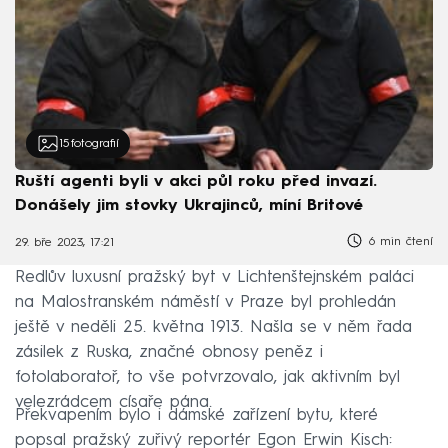
15
fotografií
Ruští agenti byli v akci půl roku před invazí.
Donášely jim stovky Ukrajinců, míní Britové
6 min čtení
29. bře 2023, 17:21
Redlův luxusní pražský byt v Lichtenštejnském paláci
na Malostranském náměstí v Praze byl prohledán
ještě v neděli 25. května 1913. Našla se v něm řada
zásilek z Ruska, značné obnosy peněz i
fotolaboratoř, to vše potvrzovalo, jak aktivním byl
velezrádcem císaře pána.
Překvapením bylo i dámské zařízení bytu, které
popsal pražský zuřivý reportér Egon Erwin Kisch: