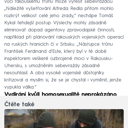
vůči rakouskému trůnu může vyřešit sebevraždou.
„Náležité vyšetřování Alfreda Redla přitom mohlo
rozkrýt velikost celé jeho zrady,“ nechápe Tomáš
Kykal tehdejší postup. Výslechy mohly zásadně
eliminovat dopad agentovy zpravodajské činnosti,
například při plánování rakouských vojenských operací
na ruských hranicích či v Srbsku. „Nástupce trůnu
František Ferdinand d'Este, který byl v té době
inspektorem veškeré ozbrojené moci v Rakousku-
Uhersku, s umožněním sebevraždy zásadně
nesouhlasil. A oba vysoké vojenské důstojníky
kritizoval a myslím si, že se je chystal i vyměnit, jenže
vypukla válka.“
Vydírání kvůli homosexualitě neprokázáno
Čtěte také