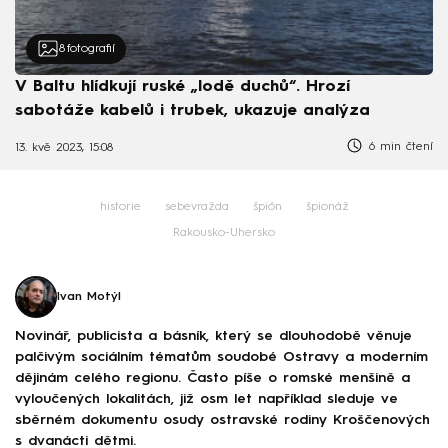
8
fotografií
V Baltu hlídkují ruské „lodě duchů“. Hrozí
sabotáže kabelů i trubek, ukazuje analýza
6 min čtení
13. kvě 2023, 15:08
historie
sebevražda
špión
špionáž
Rakousko-Uhersko
Ivan Motýl
Novinář, publicista a básník, který se dlouhodobě věnuje
palčivým sociálním tématům soudobé Ostravy a moderním
dějinám celého regionu. Často píše o romské menšině a
vyloučených lokalitách, již osm let například sleduje ve
sběrném dokumentu osudy ostravské rodiny Kroščenových
s dvanácti dětmi.