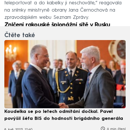
teleportovat a do kabelky ji neschováte,“ reagovala
na snímky ministryně obrany Jana Černochová na
zpravodajském webu Seznam Zprávy.
Zničení rakouské špionážní sítě v Rusku
Čtěte také
Koudelka se po letech odmítání dočkal. Pavel
povýšil šéfa BIS do hodnosti brigádního generála
6 min čtení
8. kvě 2023, 12:40