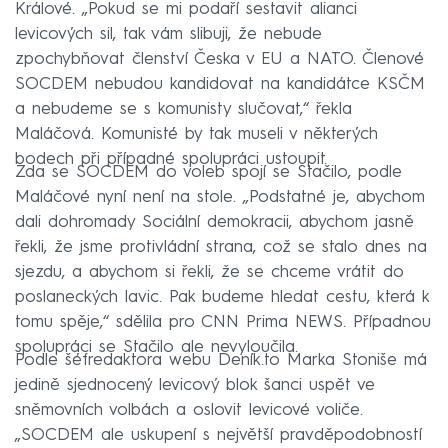
Králové. „Pokud se mi podaří sestavit alianci
levicových sil, tak vám slibuji, že nebude
zpochybňovat členství Česka v EU a NATO. Členové
SOCDEM nebudou kandidovat na kandidátce KSČM
a nebudeme se s komunisty slučovat,“ řekla
Maláčová. Komunisté by tak museli v některých
bodech při případné spolupráci ustoupit.
Zda se SOCDEM do voleb spojí se Stačilo, podle
Maláčové nyní není na stole. „Podstatné je, abychom
dali dohromady Sociální demokracii, abychom jasně
řekli, že jsme protivládní strana, což se stalo dnes na
sjezdu, a abychom si řekli, že se chceme vrátit do
poslaneckých lavic. Pak budeme hledat cestu, která k
tomu spěje,“ sdělila pro CNN Prima NEWS. Případnou
spolupráci se Stačilo ale nevyloučila.
Podle šéfredaktora webu Deník.to Marka Stoniše má
jedině sjednocený levicový blok šanci uspět ve
sněmovních volbách a oslovit levicové voliče.
„SOCDEM ale uskupení s největší pravděpodobností