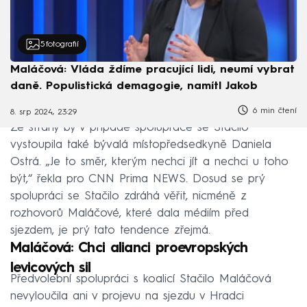
5
fotografií
Maláčová: Vláda ždíme pracující lidi, neumí vybrat
daně. Populistická demagogie, namítl Jakob
6 min čtení
8. srp 2024, 23:29
Ze strany by v případě spolupráce se Stačilo
vystoupila také bývalá místopředsedkyně Daniela
Ostrá. „Je to směr, kterým nechci jít a nechci u toho
být,“ řekla pro CNN Prima NEWS. Dosud se prý
spolupráci se Stačilo zdráhá věřit, nicméně z
rozhovorů Maláčové, které dala médiím před
sjezdem, je prý tato tendence zřejmá.
Maláčová: Chci alianci proevropských
levicových sil
Předvolební spolupráci s koalicí Stačilo Maláčová
nevyloučila ani v projevu na sjezdu v Hradci