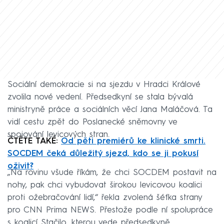
Sociální demokracie si na sjezdu v Hradci Králové
zvolila nové vedení. Předsedkyní se stala bývalá
ministryně práce a sociálních věcí Jana Maláčová. Ta
vidí cestu zpět do Poslanecké sněmovny ve
spojování levicových stran.
ČTĚTE TAKÉ:
Od pěti premiérů ke klinické smrti.
SOCDEM čeká důležitý sjezd, kdo se ji pokusí
oživit?
„Na rovinu všude říkám, že chci SOCDEM postavit na
nohy, pak chci vybudovat širokou levicovou koalici
proti ožebračování lidí,“ řekla zvolená šéfka strany
pro CNN Prima NEWS. Přestože podle ní spolupráce
s koalicí Stačilo, kterou vede předsedkyně