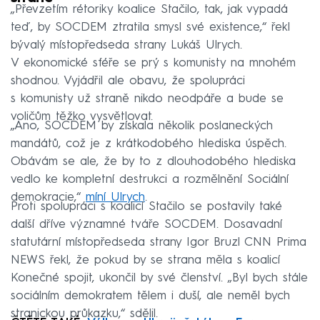
„Převzetím rétoriky koalice Stačilo, tak, jak vypadá
teď, by SOCDEM ztratila smysl své existence,“ řekl
bývalý místopředseda strany Lukáš Ulrych.
V ekonomické sféře se prý s komunisty na mnohém
shodnou. Vyjádřil ale obavu, že spolupráci
s komunisty už straně nikdo neodpáře a bude se
voličům těžko vysvětlovat.
„Ano, SOCDEM by získala několik poslaneckých
mandátů, což je z krátkodobého hlediska úspěch.
Obávám se ale, že by to z dlouhodobého hlediska
vedlo ke kompletní destrukci a rozmělnění Sociální
demokracie,“
míní Ulrych
.
Proti spolupráci s koalicí Stačilo se postavily také
další dříve významné tváře SOCDEM. Dosavadní
statutární místopředseda strany Igor Bruzl CNN Prima
NEWS řekl, že pokud by se strana měla s koalicí
Konečné spojit, ukončil by své členství. „Byl bych stále
sociálním demokratem tělem i duší, ale neměl bych
stranickou průkazku,“ sdělil.