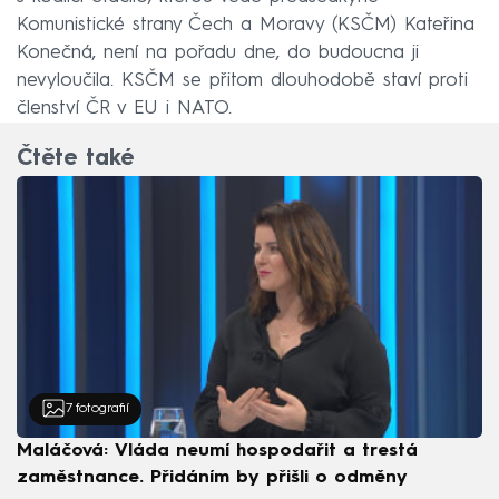
Komunistické strany Čech a Moravy (KSČM) Kateřina
Konečná, není na pořadu dne, do budoucna ji
nevyloučila. KSČM se přitom dlouhodobě staví proti
členství ČR v EU i NATO.
Čtěte také
7
fotografií
Maláčová: Vláda neumí hospodařit a trestá
zaměstnance. Přidáním by přišli o odměny