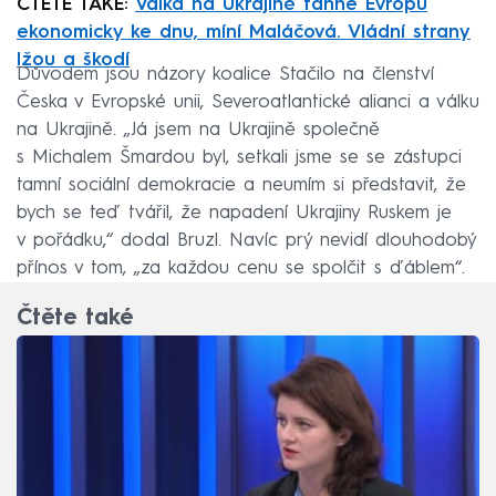
ČTĚTE TAKÉ:
Válka na Ukrajině táhne Evropu
ekonomicky ke dnu, míní Maláčová. Vládní strany
lžou a škodí
Důvodem jsou názory koalice Stačilo na členství
Česka v Evropské unii, Severoatlantické alianci a válku
na Ukrajině. „Já jsem na Ukrajině společně
s Michalem Šmardou byl, setkali jsme se se zástupci
tamní sociální demokracie a neumím si představit, že
bych se teď tvářil, že napadení Ukrajiny Ruskem je
v pořádku,“ dodal Bruzl. Navíc prý nevidí dlouhodobý
přínos v tom, „za každou cenu se spolčit s ďáblem“.
Čtěte také