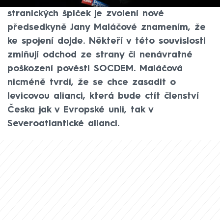
Konečné, či nikoli? Podle mnohých
stranických špiček je zvolení nové
předsedkyně Jany Maláčové znamením, že
ke spojení dojde. Někteří v této souvislosti
zmiňují odchod ze strany či nenávratné
poškození pověsti SOCDEM. Maláčová
nicméně tvrdí, že se chce zasadit o
levicovou alianci, která bude ctít členství
Česka jak v Evropské unii, tak v
Severoatlantické alianci.