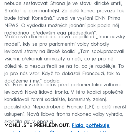
nebude sestavovat. Strana je ve stavu klinické smrti,
Stačilo! je dominantnější. Za delší konec provazu tak
bude tahat Konečná,“ uvedl ve vysílání CNN Prima
NEWS. O výsledku možných jednání pak podle něj
rozhodnou „především ega předsedkyň“.
Maláčová dlouhodobě dává za příklad „francouzský
model“, kdy se pro parlamentní volby dohodly
levicové strany na široké koalici. „Tam spolupracovali
všichni, překonali animozity a našli, co je pro ně
důležité, a nesoustředili se na to, co je rozděluje. To
je pro nás vzor. Když to dokázali Francouzi, tak to
dokážeme i my,“ dodala.
Ve Francii vznikla letos před parlamentními volbami
levicová Nová lidová fronta. V této koalici společně
kandidovali tamní socialisté, komunisté, zelení,
populistická Nepodrobená Francie (LFI) a další menší
uskupení. Nová lidová fronta nakonec volby vyhrála,
skončila ale v opozici.
MOHLI JSTE PŘEHLÉDNOUT:
Fiala potřebuje