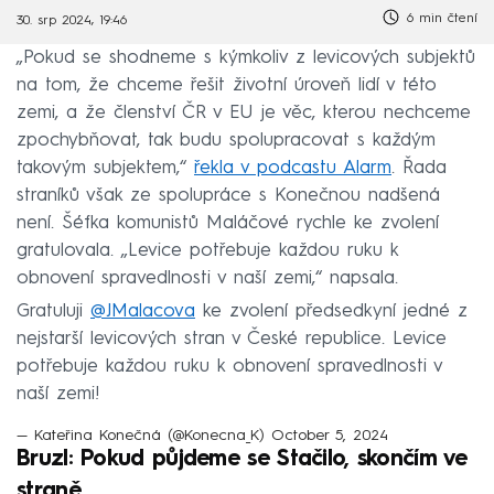
6 min čtení
30. srp 2024, 19:46
„Pokud se shodneme s kýmkoliv z levicových subjektů
na tom, že chceme řešit životní úroveň lidí v této
zemi, a že členství ČR v EU je věc, kterou nechceme
zpochybňovat, tak budu spolupracovat s každým
takovým subjektem,“
řekla v podcastu Alarm
. Řada
straníků však ze spolupráce s Konečnou nadšená
není. Šéfka komunistů Maláčové rychle ke zvolení
gratulovala. „Levice potřebuje každou ruku k
obnovení spravedlnosti v naší zemi,“ napsala.
Gratuluji
@JMalacova
ke zvolení předsedkyní jedné z
nejstarší levicových stran v České republice. Levice
potřebuje každou ruku k obnovení spravedlnosti v
naší zemi!
— Kateřina Konečná (@Konecna_K)
October 5, 2024
Bruzl: Pokud půjdeme se Stačilo, skončím ve
straně