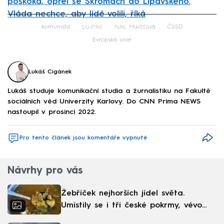
poskoka, opřel se Škromach do Lipavského.
Vláda nechce, aby lidé volili, říká
Failed to fetch
komunista
politika
Jana Maláčová
ČSSD
Evropská unie
Lukáš Cigánek
Lukáš studuje komunikační studia a žurnalistiku na Fakultě
sociálních věd Univerzity Karlovy. Do CNN Prima NEWS
nastoupil v prosinci 2022.
Pro tento článek jsou komentáře vypnuté
Návrhy pro vás
Žebříček nejhorších jídel světa.
Umístily se i tři české pokrmy, vévodí
skandinávská kuchyně