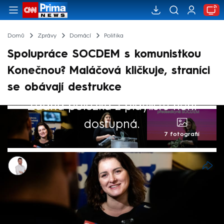
Domů
Zprávy
Domácí
Politika
Spolupráce SOCDEM s komunistkou
Konečnou? Maláčová kličkuje, straníci
se obávají destrukce
Žádná položka z playlistu není
dostupná.
7 fotografií
Lukáš Cigánek
6. říj 2024, 16:53
Bude Sociální demokracie spolupracovat s
koalicí Stačilo šéfky KSČM Kateřiny