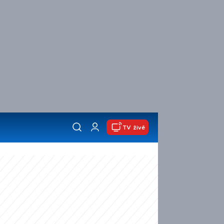
TV živě