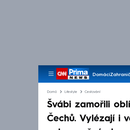
Domácí
Zahranič
Pořady
Domů
Lifestyle
Cestování
Švábi zamořili obl
Čechů. Vylézají i 