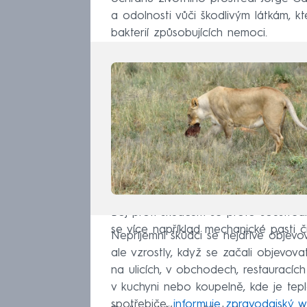
a odolnosti vůči škodlivým látkám, 
bakterií způsobujících nemoci.
Boj proti škůdcům se proto soustředí 
se více například mechanické pasti č
Nepříjemní škůdci se nejdříve objevov
ale vzrostly, když se začali objevova
na ulicích, v obchodech, restauracíc
v kuchyni nebo koupelně, kde je tep
spotřebiče,
informuje zpravodajský 