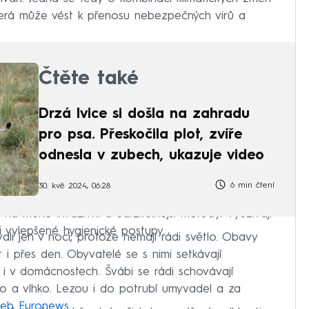
která může vést k přenosu nebezpečných virů a
Čtěte také
Drzá lvice si došla na zahradu
pro psa. Přeskočila plot, zvíře
odnesla v zubech, ukazuje video
6 min čtení
30. kvě 2024, 06:28
na méně invazivní a udržitelnější metody. Využívají
i vylepšené hygienické postupy.
ali jen v noci, protože nemají rádi světlo. Obavy
t i přes den. Obyvatelé se s nimi setkávají
h i v domácnostech. Švábi se rádi schovávají
lo a vlhko. Lezou i do potrubí umyvadel a za
web Euronews.