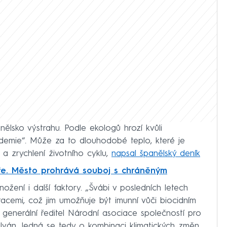
anělsko výstrahu. Podle ekologů hrozí kvůli
demie“. Může za to dlouhodobé teplo, které je
 a zrychlení životního cyklu,
napsal španělský deník
oře. Město prohrává souboj s chráněným
žení i další faktory. „Švábi v posledních letech
tacemi, což jim umožňuje být imunní vůči biocidním
ká generální ředitel Národní asociace společností pro
alván. Jedná se tedy o kombinaci klimatických změn