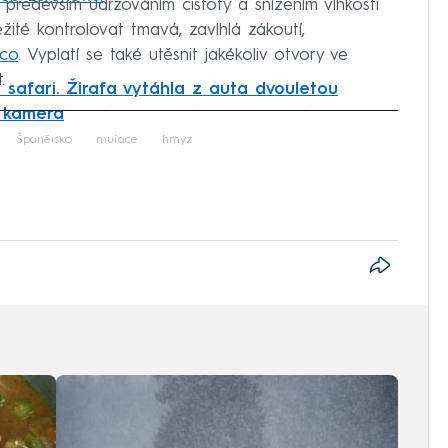
především udržováním čistoty a snížením vlhkosti
ité kontrolovat tmavá, zavlhlá zákoutí,
ico
. Vyplatí se také utěsnit jakékoliv otvory ve
.
safari. Žirafa vytáhla z auta dvouletou
a kamera
iled to fetch
Španělsko
mutace
hmyz