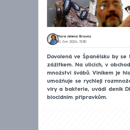
Flora Jelena Brouns
10. čvn 2024, 15:30
Dovolená ve Španělsku by se 
zážitkem. Na ulicích, v obcho
množství švábů. Viníkem je hl
umožňuje se rychleji rozmnož
viry a bakterie, uvádí deník D
biocidním přípravkům.