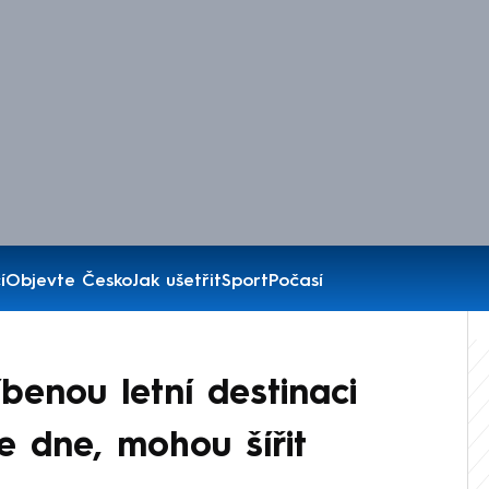
í
Objevte Česko
Jak ušetřit
Sport
Počasí
íbenou letní destinaci
ve dne, mohou šířit