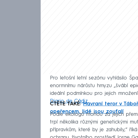
Pro letošní letní sezónu vyhlásilo Šp
enormnímu nárůstu hmyzu „švábí epi
ideální podmínkou pro jejich množení
Diario de Cádiz
.
ČTĚTE TAKÉ:
Havraní teror v Táb
opeřencem, lidé jsou zoufalí
Podle ekologů mohou za jejich přemno
trpí několika různými genetickými mu
přípravkům, které by je zahubily,“ ří
ochranu životního prostředí Jorge G