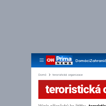
Domácí
Zahranič
Pořady
Domů
teroristická organizace
teroristická