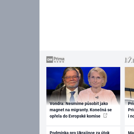
Vondra: Nesmíme působit jako
Pri
magnet na migranty. Konečná se
Pri
opřela do Evropské komise
i n
Podmínka pro Ukrajince za útok
Ma