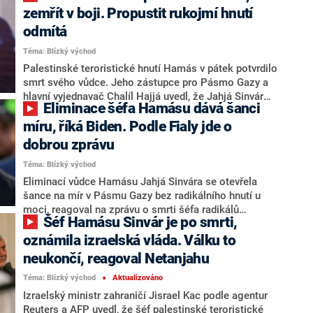
tábora al-Hol dokonce slibují, že se vrátí a své
zemřít v boji. Propustit rukojmí hnutí
nepřátele povraždí. Podle velitele jednotek, které tábor
odmítá
hlídají, jde o „mláďata chálífátu“.
Téma: Blízký východ
Palestinské teroristické hnutí Hamás v pátek potvrdilo
smrt svého vůdce. Jeho zástupce pro Pásmo Gazy a
hlavní vyjednavač Chalíl Hajjá uvedl, že Jahjá Sinvár
Eliminace šéfa Hamásu dává šanci
byl zabit v boji. V televizním vystoupení současně
prohlásil, že Hamás přesto nepropustí zadržované
míru, říká Biden. Podle Fialy jde o
izraelské rukojmí, dokud nebude uzavřeno příměří v
dobrou zprávu
Pásmu Gazy. Informovaly o tom světové agentury.
Téma: Blízký východ
Eliminací vůdce Hamásu Jahjá Sinvára se otevřela
šance na mír v Pásmu Gazy bez radikálního hnutí u
moci, reagoval na zprávu o smrti šéfa radikálů
Šéf Hamásu Sinvár je po smrti,
americký prezident Joe Biden. Zdůraznil také, že
Hamás teď není schopen opakovat svůj útok na jižní
oznámila izraelská vláda. Válku to
Izrael z loňského října. Hlava Bílého domu chce jednat
neukončí, reagoval Netanjahu
s izraelským premiérem Benjaminem Netanjahuem o
Téma: Blízký východ
Aktualizováno
ukončení bojů a osvobození rukojmí. Na smrt Sinvára
■
reagovali i další světoví politici. Podle českého
Izraelský ministr zahraničí Jisrael Kac podle agentur
premiéra Petra Fialy (ODS) je zabití vůdce Hamásu
Reuters a AFP uvedl, že šéf palestinské teroristické