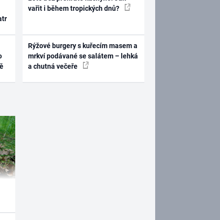
vařit i během tropických dnů?
atr
Rýžové burgery s kuřecím masem a
o
mrkví podávané se salátem – lehká
ně
a chutná večeře