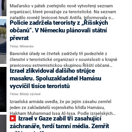
Maďarsko v pátek zveřejnilo nově vytvořený seznam
organizací, které považuje za teroristické. Na seznam
zařadilo rovněž levicové hnutí Antifa. Informovala o
Policie zadržela teroristy z „Říšských
tom agentura AFP. Maďarský krok přichází poté, co
americký prezident Donald Trump v pondělí podepsal
občanů“. V Německu plánovali státní
nařízení, kterým hnutí Antifa oficiálně označil za
převrat
„domácí teroristickou organizaci“.
Téma: Německo
Bavorské úřady ve čtvrtek zadržely tři podezřelé z
členství v teroristické organizaci v souvislosti s krajně
pravicovou extremistickou skupinou Říšští občané
Izrael zlikvidoval dalšího strůjce
(Reichsbürger). Oznámila to ve čtvrtek podle agentury
DPA prokuratura v Mnichově. Jiní členové skupiny už v
masakru. Spoluzakladatel Hamásu
zemi stojí před soudem kvůli údajné přípravě státního
vycvičil tisíce teroristů
převratu.
Téma: Blízký východ
Izraelská armáda uvedla, že po jejím zásahu zemřel
jeden ze zakladatelů vojenského křídla Hamásu,
Hakham Muhammad Issa Al-Issa. Podle izraelských
Izrael v Gaze zabil tři zasahující
činitelů šlo o jednoho z posledních vysokých velitelů
teroristické organizace před útokem ze 7. října 2023.
záchranáře, tvrdí tamní média. Zemřít
Issa se na plánech tohoto masakru podílel a stále