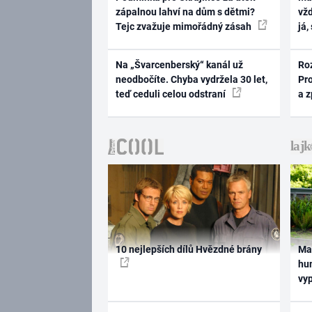
zápalnou lahví na dům s dětmi?
vž
Tejc zvažuje mimořádný zásah
já,
Na „Švarcenberský“ kanál už
Ro
neodbočíte. Chyba vydržela 30 let,
Pr
teď ceduli celou odstraní
a 
10 nejlepších dílů Hvězdné brány
Ma
hum
vy