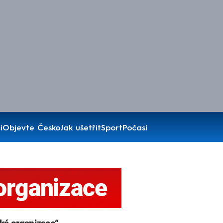
í
Objevte Česko
Jak ušetřit
Sport
Počasí
 organizace