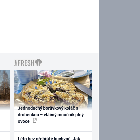
Jednoduchý borůvkový koláč s
drobenkou – vláčný moučník plný
ovoce
Léto bez přehřáté kuchyně. Jak