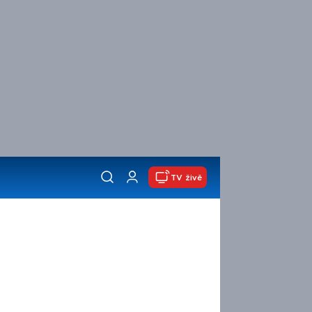
TV živě