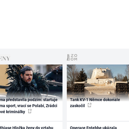
ma představila podzim: startuje
Tank KV-1 Němce dokonale
ma sport, vrací se Polabí, Zrádci
zaskočil
ové kriminálky
thiase Hložka ženy do vztahu
Operace Entebbe ukázala