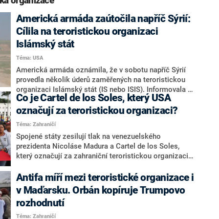
cká organizace“
Americká armáda zaútočila napříč Sýrií:
Cílila na teroristickou organizaci
Islámský stát
Téma: USA
Americká armáda oznámila, že v sobotu napříč Sýrií
provedla několik úderů zaměřených na teroristickou
organizaci Islámský stát (IS nebo ISIS). Informovala o
Co je Cartel de los Soles, který USA
tom agentura Reuters. Armáda nesdělila, zda při
úderech někdo zahynul.
označují za teroristickou organizaci?
Téma: Zahraničí
Spojené státy zesilují tlak na venezuelského
prezidenta Nicoláse Madura a Cartel de los Soles,
který označují za zahraniční teroristickou organizaci.
Díky tomu mají americké úřady širší pravomoci k
zásahům proti skupině, o jejíž samotné existenci se
Antifa míří mezi teroristické organizace i
však vedou spory. Podle USA i řady expertů však jde o
v Maďarsku. Orbán kopíruje Trumpovo
systém hluboké korupce sahající až do nejvyšších
rozhodnutí
pater venezuelské moci, píše BBC.
Téma: Zahraničí