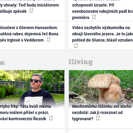
dy uhnaly: Teď budu iniciátorem
schopnosti Izraele. Při
 slibuje zpěvák
osvobozování rukojmích padl br
premiéra
zloučení s Glenem Hansardem:
Video zachytilo výzkumníka na
outěná rakev, dojemná řeč Bona
okraji lávového jezera. Je to jak
zpěv Irglové s Vedderem
pohled do Slunce, hlásil vzruše
rtyho frky: Táta kvůli mému
Muchomůrku růžovku ani sucho
oru málem přišel o práci,
nezdolá! Jak ji rozeznat od
práví kontroverzní Řezník
tygrované?