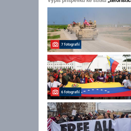
Výpis příspěvků ke štítku
„teroristi
7 fotografií
6 fotografií